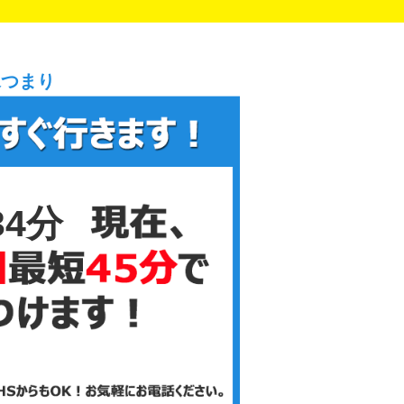
水つまり
34分