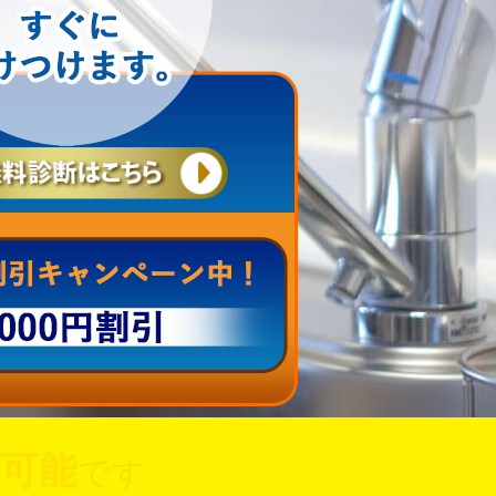
可能
です