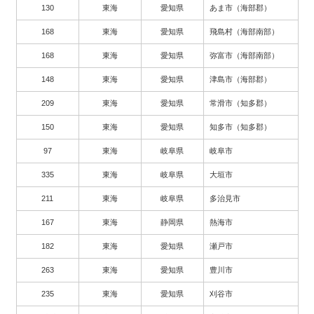
130
東海
愛知県
あま市（海部郡）
168
東海
愛知県
飛島村（海部南部）
168
東海
愛知県
弥富市（海部南部）
148
東海
愛知県
津島市（海部郡）
209
東海
愛知県
常滑市（知多郡）
150
東海
愛知県
知多市（知多郡）
97
東海
岐阜県
岐阜市
335
東海
岐阜県
大垣市
211
東海
岐阜県
多治見市
167
東海
静岡県
熱海市
182
東海
愛知県
瀬戸市
263
東海
愛知県
豊川市
235
東海
愛知県
刈谷市