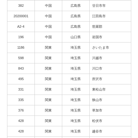
382
中国
広島県
廿日市市
20200001
中国
広島県
江田島市
A2-4
中国
広島県
世羅郡
196
中国
山口県
岩国市
1186
関東
埼玉県
さいたま市
598
関東
埼玉県
川越市
843
関東
埼玉県
川口市
495
関東
埼玉県
所沢市
331
関東
埼玉県
東松山市
335
関東
埼玉県
狭山市
376
関東
埼玉県
草加市
428
関東
埼玉県
松伏市
428
関東
埼玉県
越谷市