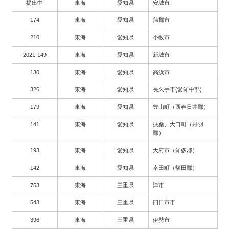
提出中
東海
愛知県
安城市
174
東海
愛知県
蒲郡市
210
東海
愛知県
小牧市
2021-149
東海
愛知県
新城市
130
東海
愛知県
高浜市
326
東海
愛知県
長久手市(愛知中部)
179
東海
愛知県
豊山町（西春日井郡）
141
東海
愛知県
扶桑、大口町（丹羽
郡）
193
東海
愛知県
大府市（知多郡）
142
東海
愛知県
幸田町（額田郡）
753
東海
三重県
津市
543
東海
三重県
四日市市
396
東海
三重県
伊勢市