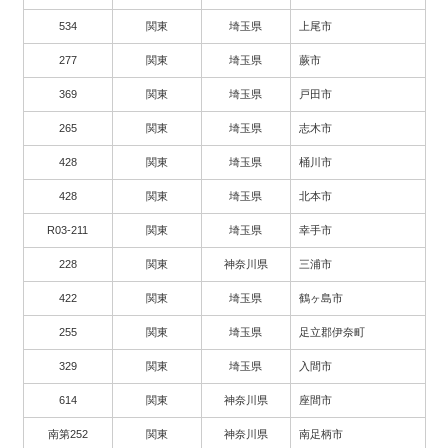
534
関東
埼玉県
上尾市
277
関東
埼玉県
蕨市
369
関東
埼玉県
戸田市
265
関東
埼玉県
志木市
428
関東
埼玉県
桶川市
428
関東
埼玉県
北本市
R03-211
関東
埼玉県
幸手市
228
関東
神奈川県
三浦市
422
関東
埼玉県
鶴ヶ島市
255
関東
埼玉県
足立郡伊奈町
329
関東
埼玉県
入間市
614
関東
神奈川県
座間市
南第252
関東
神奈川県
南足柄市