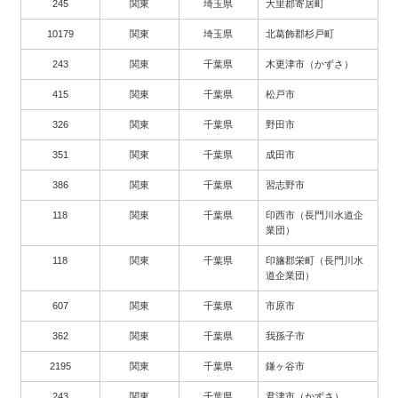
245
関東
埼玉県
大里郡寄居町
10179
関東
埼玉県
北葛飾郡杉戸町
243
関東
千葉県
木更津市（かずさ）
415
関東
千葉県
松戸市
326
関東
千葉県
野田市
351
関東
千葉県
成田市
386
関東
千葉県
習志野市
118
関東
千葉県
印西市（長門川水道企
業団）
118
関東
千葉県
印旛郡栄町（長門川水
道企業団）
607
関東
千葉県
市原市
362
関東
千葉県
我孫子市
2195
関東
千葉県
鎌ヶ谷市
243
関東
千葉県
君津市（かずさ）