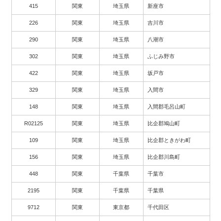
415
関東
埼玉県
新座市
226
関東
埼玉県
吉川市
290
関東
埼玉県
八潮市
302
関東
埼玉県
ふじみ野市
422
関東
埼玉県
坂戸市
329
関東
埼玉県
入間市
148
関東
埼玉県
入間郡毛呂山町
R02125
関東
埼玉県
比企郡鳩山町
109
関東
埼玉県
比企郡ときがわ町
156
関東
埼玉県
比企郡川島町
448
関東
千葉県
千葉市
2195
関東
千葉県
千葉県
9712
関東
東京都
千代田区