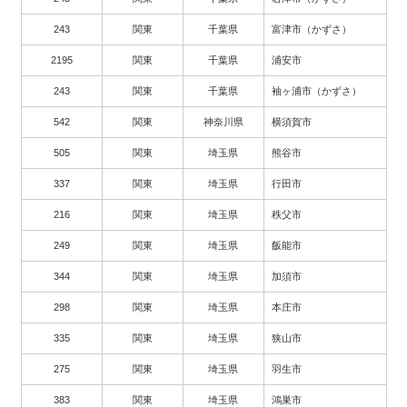
243
関東
千葉県
富津市（かずさ）
2195
関東
千葉県
浦安市
243
関東
千葉県
袖ヶ浦市（かずさ）
542
関東
神奈川県
横須賀市
505
関東
埼玉県
熊谷市
337
関東
埼玉県
行田市
216
関東
埼玉県
秩父市
249
関東
埼玉県
飯能市
344
関東
埼玉県
加須市
298
関東
埼玉県
本庄市
335
関東
埼玉県
狭山市
275
関東
埼玉県
羽生市
383
関東
埼玉県
鴻巣市