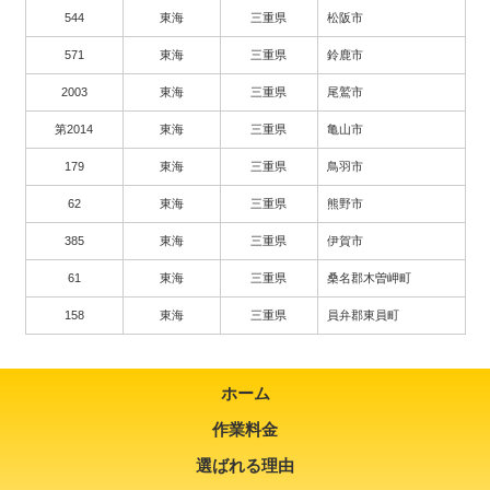
544
東海
三重県
松阪市
571
東海
三重県
鈴鹿市
2003
東海
三重県
尾鷲市
第2014
東海
三重県
亀山市
179
東海
三重県
鳥羽市
62
東海
三重県
熊野市
385
東海
三重県
伊賀市
61
東海
三重県
桑名郡木曽岬町
158
東海
三重県
員弁郡東員町
ホーム
作業料金
選ばれる理由