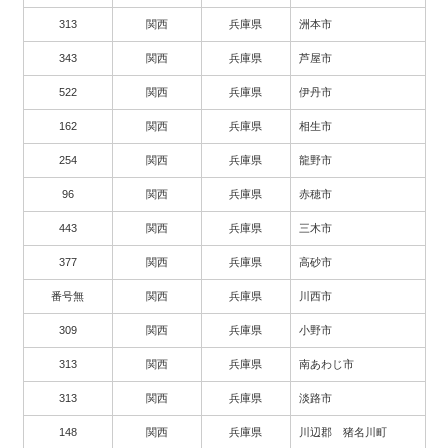
313
関西
兵庫県
洲本市
343
関西
兵庫県
芦屋市
522
関西
兵庫県
伊丹市
162
関西
兵庫県
相生市
254
関西
兵庫県
龍野市
96
関西
兵庫県
赤穂市
443
関西
兵庫県
三木市
377
関西
兵庫県
高砂市
番号無
関西
兵庫県
川西市
309
関西
兵庫県
小野市
313
関西
兵庫県
南あわじ市
313
関西
兵庫県
淡路市
148
関西
兵庫県
川辺郡 猪名川町