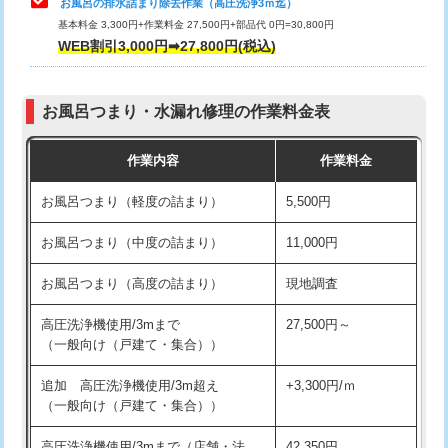
お風呂の排水詰まり除去作業（高圧洗浄3ｍ迄）
基本料金 3,300円+作業料金 27,500円+部品代 0円=30,800円
交換・取付（タンク）
22,000円+材料費
WEB割引3,000円➡27,800円(税込)
交換・取付（便器）
22,000円+材料費
お風呂つまり・水漏れ修理の作業料金表
交換・取付（普通便座）
11,000円+材料費
作業内容
作業料金
交換・取付（温水洗浄便座）
16,500円+材料費
お風呂つまり（軽度の詰まり）
5,500円
交換・取付(単水栓（壁付・デッキ
13,200円+材料費
式）)
お風呂つまり（中度の詰まり）
11,000円
交換・取付(混合水栓（壁付・デッキ
16,500円+材料費
お風呂つまり（高度の詰まり）
現地調査
式・ワンホール）)
高圧洗浄機使用/3mまで
27,500円～
交換・取付(排水栓・排水トラップ
22,000円+材料費
（一般向け（戸建て・集合））
（P/S/ポップアップ））
追加 高圧洗浄機使用/3m超え
+3,300円/ｍ
交換・取付（その他部品）
11,000円+材料費
（一般向け（戸建て・集合））
持込商品取付（単水栓）
13,200円
高圧洗浄機使用/3mまで（店舗・法
42,350円