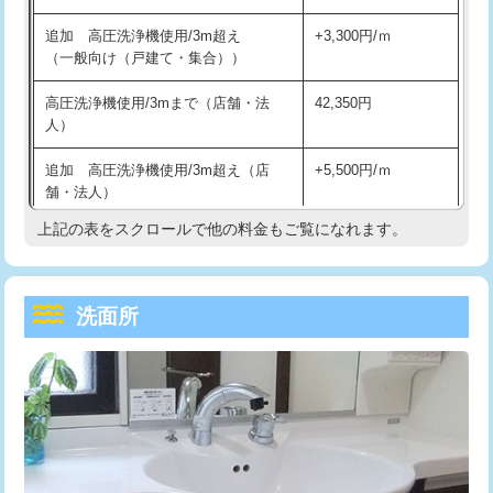
持込商品取付（単水栓）
13,200円
マス交換（深さ50㎝未満）
55,000円
追加 高圧洗浄機使用/3m超え
+3,300円/ｍ
持込商品取付（混合水栓）
16,500円
マス交換（深さ50㎝以上）
66,000円
（一般向け（戸建て・集合））
持込商品取付（浄水器・分岐水栓）
16,500円
コンクリート斫り（厚さ10㎝まで）
27,500円
高圧洗浄機使用/3mまで（店舗・法
42,350円
人）
給水管工事※（ホール加工)
16,500円
コンクリート斫り（厚さ10㎝超え）
38,500円
追加 高圧洗浄機使用/3m超え（店
+5,500円/ｍ
給水管工事※（バンド止め)
3,300円
モルタル補修（厚さ10㎝まで）
27,500円
舗・法人）
給水管工事※（支持金具設置)
5,500円
モルタル補修（厚さ10㎝超え）
38,500円
上記の表をスクロールで他の料金もご覧になれます。
高度高圧洗浄換
現地調査
給水管工事※（保温材使用（バンド止
5,500円
洗面台設置
38,500円
トーラー作業
16,500円
め込み）)
洗面所
追加人工
16,500円
トーラー機使用/3mまで
33,000円
給水管工事※（土の掘削・埋め戻し作
11,000円
業)
廃棄・処分
現場見積
追加トーラー機使用/3m超え
+3,300円
給水管工事※（塩ビ管（VP・HI）使
33,000円
※給水管工事は20mmまでの価格です。
カメラ調査
33,000円
用/3ｍまで)
桝清掃
8,800円
給水管工事※（塩ビ管（VP・HI）使
+8,800円