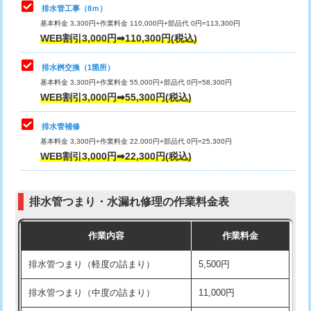
排水管工事（8ｍ）
その他部品の脱着
8,800円～
マス交換（深さ50㎝未満）
55,000円
基本料金 3,300円+作業料金 110,000円+部品代 0円=113,300円
WEB割引3,000円➡110,300円(税込)
交換・取付（タンク）
22,000円+材料費
マス交換（深さ50㎝以上）
66,000円
交換・取付(単水栓（壁付・デッキ
13,200円+材料費
コンクリート斫り（厚さ10㎝まで）
27,500円
排水桝交換（1箇所）
式）)
基本料金 3,300円+作業料金 55,000円+部品代 0円=58,300円
コンクリート斫り（厚さ10㎝超え）
38,500円
WEB割引3,000円➡55,300円(税込)
交換・取付(混合水栓（壁付・デッキ
16,500円+材料費
式・ワンホール）)
モルタル補修（厚さ10㎝まで）
27,500円
排水管補修
基本料金 3,300円+作業料金 22,000円+部品代 0円=25,300円
交換・取付(排水栓・排水トラップ
22,000円+材料費
モルタル補修（厚さ10㎝超え）
38,500円
WEB割引3,000円➡22,300円(税込)
（P/S/ポップアップ））
台所シンク・作業台設置
現場見積
交換・取付（その他部品）
11,000円+材料費
排水管つまり・水漏れ修理の作業料金表
追加人工
16,500円
持込商品取付（単水栓）
13,200円
作業内容
作業料金
廃棄・処分
現場見積
持込商品取付（混合水栓）
16,500円
排水管つまり（軽度の詰まり）
5,500円
※給水管工事は20mmまでの価格です。
持込商品取付（浄水器・分岐水栓）
16,500円
排水管つまり（中度の詰まり）
11,000円
給水管工事※（ホール加工)
16,500円