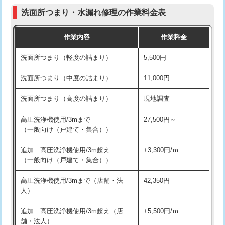
コンクリート斫り（厚さ10㎝まで）
27,500円
（P/S/ポップアップ））
洗面所つまり・水漏れ修理の作業料金表
コンクリート斫り（厚さ10㎝超え）
38,500円
交換・取付（その他部品）
11,000円+材料費
作業内容
作業料金
モルタル補修（厚さ10㎝まで）
27,500円
持込商品取付（単水栓）
13,200円
洗面所つまり（軽度の詰まり）
5,500円
モルタル補修（厚さ10㎝超え）
38,500円
持込商品取付（混合水栓）
16,500円
洗面所つまり（中度の詰まり）
11,000円
洗面台設置
38,500円
持込商品取付（浄水器・分岐水栓）
16,500円
洗面所つまり（高度の詰まり）
現地調査
バスタブ設置
現場見積
給水管工事※（ホール加工)
16,500円
高圧洗浄機使用/3mまで
27,500円～
追加人工
16,500円
（一般向け（戸建て・集合））
給水管工事※（バンド止め)
3,300円
廃棄・処分
現場見積
追加 高圧洗浄機使用/3m超え
+3,300円/ｍ
給水管工事※（支持金具設置)
5,500円
（一般向け（戸建て・集合））
※給水管工事は20mmまでの価格です。
給水管工事※（保温材使用（バンド止
5,500円
高圧洗浄機使用/3mまで（店舗・法
42,350円
め込み）)
人）
給水管工事※（土の掘削・埋め戻し作
11,000円
追加 高圧洗浄機使用/3m超え（店
+5,500円/ｍ
業)
舗・法人）