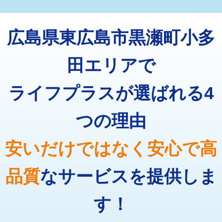
マス交換（深さ50㎝未満）
55,000円
トーラー機使用/3mまで
33,000円
マス交換（深さ50㎝以上）
66,000円
広島県東広島市黒瀬町小多
追加トーラー機使用/3m超え
+3,300円
コンクリート斫り（厚さ10㎝まで）
27,500円
カメラ調査
33,000円
田エリアで
コンクリート斫り（厚さ10㎝超え）
38,500円
桝清掃
8,800円
ライフプラスが選ばれる4
モルタル補修（厚さ10㎝まで）
27,500円
止水・漏水調査・防水処理・清掃・修
11,000円
理・調整・分解・加工など（軽作業）
モルタル補修（厚さ10㎝超え）
38,500円
つの理由
止水・漏水調査・防水処理・清掃・修
22,000円
追加人工
16,500円
理・調整・分解・加工など（中作業）
安いだけではなく安心で高
廃棄・処分
現場見積
止水・漏水調査・防水処理・清掃・修
33,000円
理・調整・分解・加工など（重作業）
品質
なサービスを提供しま
その他部品の脱着
8,800円～
す！
交換・取付（タンク）
22,000円+材料費