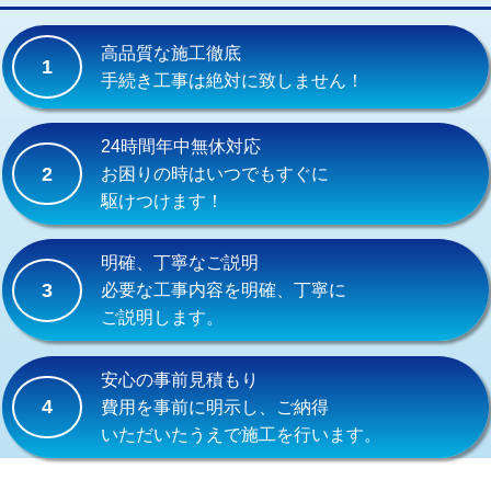
交換・取付(単水栓（壁付・デッキ
13,200円+材料費
式）)
高品質な施工徹底
1
交換・取付(混合水栓（壁付・デッキ
16,500円+材料費
手続き工事は絶対に致しません！
式・ワンホール）)
交換・取付(排水栓・排水トラップ
22,000円+材料費
24時間年中無休対応
（P/S/ポップアップ））
2
お困りの時はいつでもすぐに
駆けつけます！
交換・取付（その他部品）
11,000円+材料費
持込商品取付（単水栓）
13,200円
明確、丁寧なご説明
3
必要な工事内容を明確、丁寧に
持込商品取付（混合水栓）
16,500円
ご説明します。
持込商品取付（浄水器・分岐水栓）
16,500円
安心の事前見積もり
給水管工事※（ホール加工)
16,500円
4
費用を事前に明示し、ご納得
いただいたうえで施工を行います。
給水管工事※（バンド止め)
3,300円
給水管工事※（支持金具設置)
5,500円