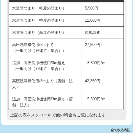
水道管つまり（軽度の詰まり）
5,500円
交換・取付(排水栓・排水トラップ
22,000円+材料費
洗面台設置
38,500円
（P/S/ポップアップ））
水道管つまり（中度の詰まり）
11,000円
化粧台設置
22,000円
交換・取付（その他部品）
11,000円+材料費
水道管つまり（高度の詰まり）
現地調査
追加人工
16,500円
持込商品取付（単水栓）
13,200円
高圧洗浄機使用/3mまで
27,500円～
廃棄・処分
現場見積
（一般向け（戸建て・集合））
持込商品取付（混合水栓）
16,500円
※給水管工事は20mmまでの価格です。
追加 高圧洗浄機使用/3m超え
+3,300円/ｍ
持込商品取付（浄水器・分岐水栓）
16,500円
（一般向け（戸建て・集合））
排水管工事（土の掘削・埋め戻し作
11,000円~
高圧洗浄機使用/3mまで（店舗・法
42,350円
業）
人）
排水管工事（排水管工事/3ｍまで）
55,000円
追加 高圧洗浄機使用/3m超え（店
+5,500円/ｍ
舗・法人）
排水管工事（追加 排水管工事/3ｍ超
+11,000円
え）
上記の表をスクロールで他の料金もご覧になれます。
高度高圧洗浄換
現地調査
マス交換（土の掘削・埋め戻し作業）
11,000円~
トーラー作業
16,500円
全て税込表記