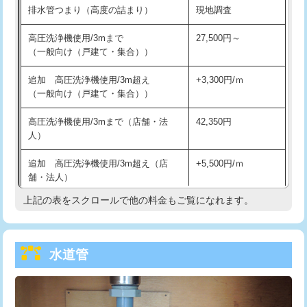
排水管つまり（高度の詰まり）
現地調査
給水管工事※（バンド止め)
3,300円
高圧洗浄機使用/3mまで
27,500円～
（一般向け（戸建て・集合））
給水管工事※（支持金具設置)
5,500円
追加 高圧洗浄機使用/3m超え
+3,300円/ｍ
給水管工事※（保温材使用（バンド止
5,500円
（一般向け（戸建て・集合））
め込み）)
高圧洗浄機使用/3mまで（店舗・法
42,350円
給水管工事※（土の掘削・埋め戻し作
11,000円
人）
業)
追加 高圧洗浄機使用/3m超え（店
+5,500円/ｍ
給水管工事※（塩ビ管（VP・HI）使
33,000円
舗・法人）
用/3ｍまで)
上記の表をスクロールで他の料金もご覧になれます。
高度高圧洗浄換
現地調査
給水管工事※（塩ビ管（VP・HI）使
+8,800円
用（追加）/3ｍ超え)
トーラー作業
16,500円
給水管工事※（ライニング鋼管・銅
44,000円
水道管
トーラー機使用/3mまで
33,000円
管・ポリ管・HT管使用/3ｍまで)
追加トーラー機使用/3m超え
+3,300円
給水管工事※（ライニング鋼管・銅
+8,800円
管・ポリ管・HT管使用/3ｍ超え)