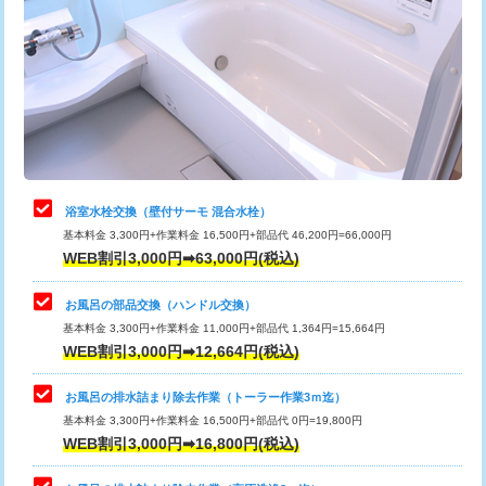
カメラ調査
33,000円
桝清掃
8,800円
止水・漏水調査・防水処理・清掃・修
11,000円
理・調整・分解・加工など（軽作業）
止水・漏水調査・防水処理・清掃・修
22,000円
理・調整・分解・加工など（中作業）
浴室水栓交換（壁付サーモ 混合水栓）
基本料金 3,300円+作業料金 16,500円+部品代 46,200円=66,000円
止水・漏水調査・防水処理・清掃・修
33,000円
WEB割引3,000円➡63,000円(税込)
理・調整・分解・加工など（重作業）
お風呂の部品交換（ハンドル交換）
トイレタンク脱着
16,500円
基本料金 3,300円+作業料金 11,000円+部品代 1,364円=15,664円
WEB割引3,000円➡12,664円(税込)
トイレ便器脱着
16,500円
タンクレストイレ脱着
33,000円
お風呂の排水詰まり除去作業（トーラー作業3ｍ迄）
基本料金 3,300円+作業料金 16,500円+部品代 0円=19,800円
小便器トイレ脱着
現地見積
WEB割引3,000円➡16,800円(税込)
その他部品の脱着
8,800円～