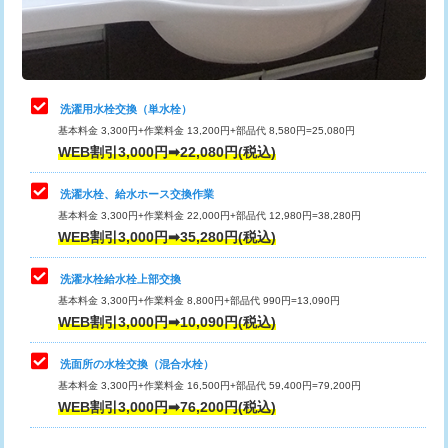
用（追加）/3ｍ超え)
止水・漏水調査・防水処理・清掃・修
11,000円
理・調整・分解・加工など（軽作業）
給水管工事※（ライニング鋼管・銅
44,000円
管・ポリ管・HT管使用/3ｍまで)
止水・漏水調査・防水処理・清掃・修
22,000円
理・調整・分解・加工など（中作業）
給水管工事※（ライニング鋼管・銅
+8,800円
洗濯用水栓交換（単水栓）
管・ポリ管・HT管使用/3ｍ超え)
基本料金 3,300円+作業料金 13,200円+部品代 8,580円=25,080円
止水・漏水調査・防水処理・清掃・修
33,000円
WEB割引3,000円➡22,080円(税込)
理・調整・分解・加工など（重作業）
排水管工事（土の掘削・埋め戻し作
11,000円~
業）
洗濯水栓、給水ホース交換作業
キッチンタンク脱着
16,500円
基本料金 3,300円+作業料金 22,000円+部品代 12,980円=38,280円
排水管工事（排水管工事/3ｍまで）
55,000円
WEB割引3,000円➡35,280円(税込)
その他部品の脱着
8,800円～
排水管工事（追加 排水管工事/3ｍ超
+11,000円
交換・取付（タンク）
22,000円+材料費
洗濯水栓給水栓上部交換
え）
基本料金 3,300円+作業料金 8,800円+部品代 990円=13,090円
交換・取付(単水栓（壁付・デッキ
13,200円+材料費
WEB割引3,000円➡10,090円(税込)
マス交換（土の掘削・埋め戻し作業）
11,000円~
式）)
洗面所の水栓交換（混合水栓）
マス交換（深さ50㎝未満）
55,000円
交換・取付(混合水栓（壁付・デッキ
16,500円+材料費
基本料金 3,300円+作業料金 16,500円+部品代 59,400円=79,200円
式・ワンホール）)
WEB割引3,000円➡76,200円(税込)
マス交換（深さ50㎝以上）
66,000円
交換・取付(排水栓・排水トラップ
22,000円+材料費