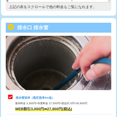
給水管工事※（塩ビ管（VP・HI）使
33,000円
上記の表をスクロールで他の料金もご覧になれます。
高度高圧洗浄換
現地調査
用/3ｍまで)
トーラー作業
16,500円
給水管工事※（塩ビ管（VP・HI）使
+8,800円
用（追加）/3ｍ超え)
排水口 排水管
トーラー機使用/3mまで
33,000円
給水管工事※（ライニング鋼管・銅
44,000円
追加トーラー機使用/3m超え
+3,300円
管・ポリ管・HT管使用/3ｍまで)
カメラ調査
33,000円
給水管工事※（ライニング鋼管・銅
+8,800円
管・ポリ管・HT管使用/3ｍ超え)
桝清掃
8,800円
排水管工事（土の掘削・埋め戻し作
11,000円~
止水・漏水調査・防水処理・清掃・修
11,000円
業）
理・調整・分解・加工など（軽作業）
排水管工事（排水管工事/3ｍまで）
55,000円
止水・漏水調査・防水処理・清掃・修
22,000円
理・調整・分解・加工など（中作業）
排水管工事（追加 排水管工事/3ｍ超
+11,000円
排水管洗浄（高圧洗浄3ｍ迄）
え）
基本料金 3,300円+作業料金 27,500円+部品代 0円=30,800円
止水・漏水調査・防水処理・清掃・修
33,000円
WEB割引3,000円➡27,800円(税込)
理・調整・分解・加工など（重作業）
マス交換（土の掘削・埋め戻し作業）
11,000円~