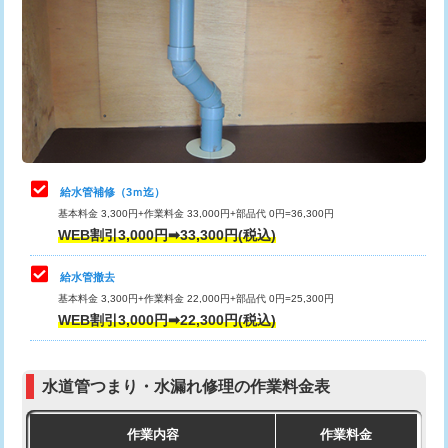
カメラ調査
33,000円
排水管工事（土の掘削・埋め戻し作
11,000円~
桝清掃
8,800円
業）
止水・漏水調査・防水処理・清掃・修
11,000円
排水管工事（排水管工事/3ｍまで）
55,000円
理・調整・分解・加工など（軽作業）
排水管工事（追加 排水管工事/3ｍ超
+11,000円
止水・漏水調査・防水処理・清掃・修
22,000円
え）
理・調整・分解・加工など（中作業）
給水管補修（3ｍ迄）
マス交換（土の掘削・埋め戻し作業）
11,000円~
基本料金 3,300円+作業料金 33,000円+部品代 0円=36,300円
止水・漏水調査・防水処理・清掃・修
33,000円
WEB割引3,000円➡33,300円(税込)
理・調整・分解・加工など（重作業）
マス交換（深さ50㎝未満）
55,000円
給水管撤去
その他部品の脱着
8,800円～
マス交換（深さ50㎝以上）
66,000円
基本料金 3,300円+作業料金 22,000円+部品代 0円=25,300円
WEB割引3,000円➡22,300円(税込)
交換・取付（タンク）
22,000円+材料費
コンクリート斫り（厚さ10㎝まで）
27,500円
交換・取付(単水栓（壁付・デッキ
13,200円+材料費
コンクリート斫り（厚さ10㎝超え）
38,500円
式）)
水道管つまり・水漏れ修理の作業料金表
モルタル補修（厚さ10㎝まで）
27,500円
交換・取付(混合水栓（壁付・デッキ
16,500円+材料費
作業内容
作業料金
式・ワンホール）)
モルタル補修（厚さ10㎝超え）
38,500円