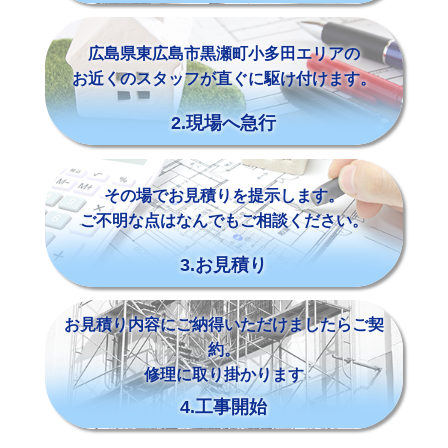
広島県東広島市黒瀬町小多田エリアの
お近くのスタッフが直ぐに駆け付けます。
2.現場へ急行
その場でお見積りを提示します。
ご不明な点はなんでもご相談ください。
3.お見積り
お見積り内容にご納得いただけましたらご契
約。
修理に取り掛かります
4.工事開始