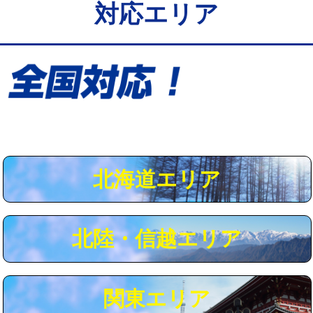
対応エリア
給水管工事※（保温材使用（バンド止
5,500円
め込み）)
給水管工事※（土の掘削・埋め戻し作
11,000円
業)
給水管工事※（塩ビ管（VP・HI）使
33,000円
用/3ｍまで)
給水管工事※（塩ビ管（VP・HI）使
+8,800円
用（追加）/3ｍ超え)
北海道エリア
給水管工事※（ライニング鋼管・銅
44,000円
管・ポリ管・HT管使用/3ｍまで)
北陸・信越エリア
給水管工事※（ライニング鋼管・銅
+8,800円
管・ポリ管・HT管使用/3ｍ超え)
マス交換（土の掘削・埋め戻し作業）
11,000円~
関東エリア
マス交換（深さ50㎝未満）
55,000円