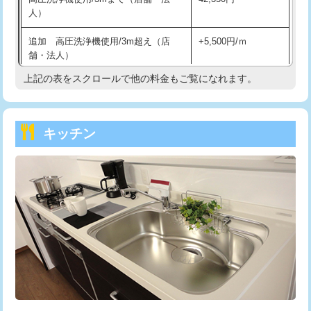
人）
持込商品取付（混合水栓）
16,500円
追加 高圧洗浄機使用/3m超え（店
+5,500円/ｍ
持込商品取付（浄水器・分岐水栓）
16,500円
舗・法人）
持込商品取付（温水洗浄便座）
22,000円
上記の表をスクロールで他の料金もご覧になれます。
高度高圧洗浄換
現地調査
持込商品取付（普通便座⇔温水洗浄便
22,000円
トーラー作業
16,500円
座）
キッチン
トーラー機使用/3mまで
33,000円
給水管工事※（ホール加工)
16,500円
追加トーラー機使用/3m超え
+3,300円
給水管工事※（バンド止め)
3,300円
カメラ調査
33,000円
給水管工事※（支持金具設置)
5,500円
桝清掃
8,800円
給水管工事※（保温材使用（バンド止
5,500円
め込み）)
止水・漏水調査・防水処理・清掃・修
11,000円
理・調整・分解・加工など（軽作業）
給水管工事※（土の掘削・埋め戻し作
11,000円
業)
止水・漏水調査・防水処理・清掃・修
22,000円
理・調整・分解・加工など（中作業）