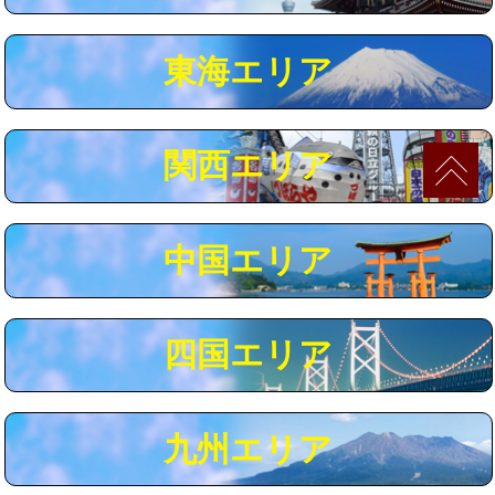
マス交換（深さ50㎝以上）
66,000円
東海エリア
コンクリート斫り（厚さ10㎝まで）
27,500円
コンクリート斫り（厚さ10㎝超え）
38,500円
関西エリア
モルタル補修（厚さ10㎝まで）
27,500円
モルタル補修（厚さ10㎝超え）
38,500円
中国エリア
追加人工
16,500円
廃棄・処分
現場見積
四国エリア
※給水管工事は20mmまでの価格です。
九州エリア