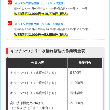
給水管工事※（塩ビ管（VP・HI）使
33,000円
キッチンの部品交換（カートリッジ交換）
用/3ｍまで)
基本料金 3,300円+作業料金 11,000円+部品代 8,470円=22,770円
止水・漏水調査・防水処理・清掃・修
33,000円
WEB割引3,000円➡19,770円(税込)
理・調整・分解・加工など（重作業）
給水管工事※（塩ビ管（VP・HI）使
+8,800円
用（追加）/3ｍ超え)
キッチンの水栓交換（ワンホール混合栓）
お風呂タンク脱着
16,500円
基本料金 3,300円+作業料金 16,500円+部品代 35,750円=55,550円
給水管工事※（ライニング鋼管・銅
44,000円
WEB割引3,000円➡52,550円(税込)
その他部品の脱着
8,800円～
管・ポリ管・HT管使用/3ｍまで)
交換・取付（タンク）
22,000円+材料費
給水管工事※（ライニング鋼管・銅
+8,800円
管・ポリ管・HT管使用/3ｍ超え)
キッチンつまり・水漏れ修理の作業料金表
交換・取付(単水栓（壁付・デッキ
13,200円+材料費
式）)
排水管工事（土の掘削・埋め戻し作
11,000円~
作業内容
作業料金
業）
交換・取付(混合水栓（壁付・デッキ
16,500円+材料費
キッチンつまり（軽度の詰まり）
5,500円
式・ワンホール）)
排水管工事（排水管工事/3ｍまで）
55,000円
キッチンつまり（中度の詰まり）
11,000円
交換・取付(排水栓・排水トラップ
22,000円+材料費
排水管工事（追加 排水管工事/3ｍ超
+11,000円
（P/S/ポップアップ））
え）
キッチンつまり（高度の詰まり）
現地調査
交換・取付（その他部品）
11,000円+材料費
マス交換（土の掘削・埋め戻し作業）
11,000円~
高圧洗浄機使用/3mまで
27,500円～
（一般向け（戸建て・集合））