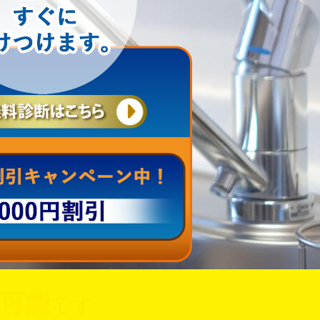
可能
です