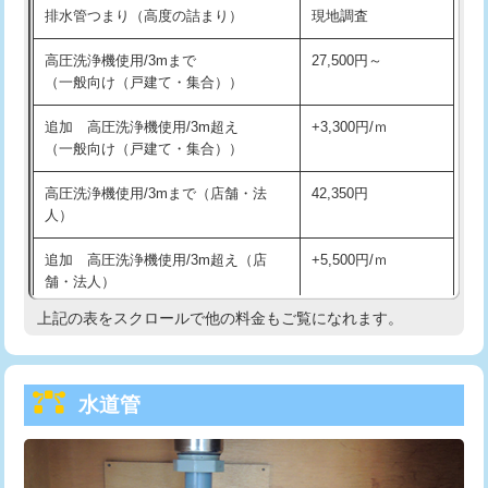
排水管つまり（高度の詰まり）
現地調査
給水管工事※（バンド止め)
3,300円
高圧洗浄機使用/3mまで
27,500円～
（一般向け（戸建て・集合））
給水管工事※（支持金具設置)
5,500円
追加 高圧洗浄機使用/3m超え
+3,300円/ｍ
給水管工事※（保温材使用（バンド止
5,500円
（一般向け（戸建て・集合））
め込み）)
高圧洗浄機使用/3mまで（店舗・法
42,350円
給水管工事※（土の掘削・埋め戻し作
11,000円
人）
業)
追加 高圧洗浄機使用/3m超え（店
+5,500円/ｍ
給水管工事※（塩ビ管（VP・HI）使
33,000円
舗・法人）
用/3ｍまで)
上記の表をスクロールで他の料金もご覧になれます。
高度高圧洗浄換
現地調査
給水管工事※（塩ビ管（VP・HI）使
+8,800円
用（追加）/3ｍ超え)
トーラー作業
16,500円
給水管工事※（ライニング鋼管・銅
44,000円
水道管
トーラー機使用/3mまで
33,000円
管・ポリ管・HT管使用/3ｍまで)
追加トーラー機使用/3m超え
+3,300円
給水管工事※（ライニング鋼管・銅
+8,800円
管・ポリ管・HT管使用/3ｍ超え)