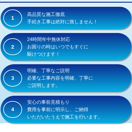
交換・取付(単水栓（壁付・デッキ
13,200円+材料費
式）)
高品質な施工徹底
1
交換・取付(混合水栓（壁付・デッキ
16,500円+材料費
手続き工事は絶対に致しません！
式・ワンホール）)
交換・取付(排水栓・排水トラップ
22,000円+材料費
24時間年中無休対応
（P/S/ポップアップ））
2
お困りの時はいつでもすぐに
駆けつけます！
交換・取付（その他部品）
11,000円+材料費
持込商品取付（単水栓）
13,200円
明確、丁寧なご説明
3
必要な工事内容を明確、丁寧に
持込商品取付（混合水栓）
16,500円
ご説明します。
持込商品取付（浄水器・分岐水栓）
16,500円
安心の事前見積もり
給水管工事※（ホール加工)
16,500円
4
費用を事前に明示し、ご納得
いただいたうえで施工を行います。
給水管工事※（バンド止め)
3,300円
給水管工事※（支持金具設置)
5,500円