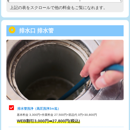
給水管工事※（塩ビ管（VP・HI）使
33,000円
上記の表をスクロールで他の料金もご覧になれます。
高度高圧洗浄換
現地調査
用/3ｍまで)
トーラー作業
16,500円
給水管工事※（塩ビ管（VP・HI）使
+8,800円
用（追加）/3ｍ超え)
排水口 排水管
トーラー機使用/3mまで
33,000円
給水管工事※（ライニング鋼管・銅
44,000円
追加トーラー機使用/3m超え
+3,300円
管・ポリ管・HT管使用/3ｍまで)
カメラ調査
33,000円
給水管工事※（ライニング鋼管・銅
+8,800円
管・ポリ管・HT管使用/3ｍ超え)
桝清掃
8,800円
排水管工事（土の掘削・埋め戻し作
11,000円~
止水・漏水調査・防水処理・清掃・修
11,000円
業）
理・調整・分解・加工など（軽作業）
排水管工事（排水管工事/3ｍまで）
55,000円
止水・漏水調査・防水処理・清掃・修
22,000円
理・調整・分解・加工など（中作業）
排水管工事（追加 排水管工事/3ｍ超
+11,000円
排水管洗浄（高圧洗浄3ｍ迄）
え）
基本料金 3,300円+作業料金 27,500円+部品代 0円=30,800円
止水・漏水調査・防水処理・清掃・修
33,000円
WEB割引3,000円➡27,800円(税込)
理・調整・分解・加工など（重作業）
マス交換（土の掘削・埋め戻し作業）
11,000円~