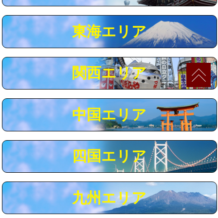
マス交換（深さ50㎝以上）
66,000円
東海エリア
コンクリート斫り（厚さ10㎝まで）
27,500円
コンクリート斫り（厚さ10㎝超え）
38,500円
関西エリア
モルタル補修（厚さ10㎝まで）
27,500円
モルタル補修（厚さ10㎝超え）
38,500円
中国エリア
追加人工
16,500円
廃棄・処分
現場見積
四国エリア
※給水管工事は20mmまでの価格です。
九州エリア