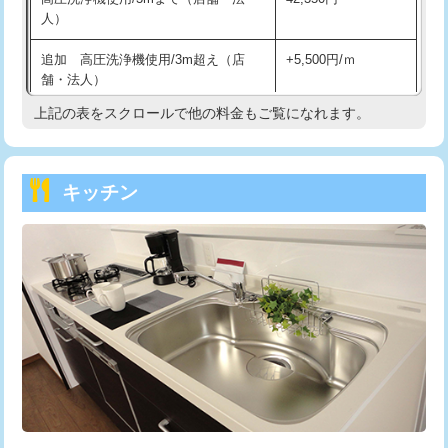
人）
持込商品取付（混合水栓）
16,500円
追加 高圧洗浄機使用/3m超え（店
+5,500円/ｍ
持込商品取付（浄水器・分岐水栓）
16,500円
舗・法人）
持込商品取付（温水洗浄便座）
22,000円
上記の表をスクロールで他の料金もご覧になれます。
高度高圧洗浄換
現地調査
持込商品取付（普通便座⇔温水洗浄便
22,000円
トーラー作業
16,500円
座）
キッチン
トーラー機使用/3mまで
33,000円
給水管工事※（ホール加工)
16,500円
追加トーラー機使用/3m超え
+3,300円
給水管工事※（バンド止め)
3,300円
カメラ調査
33,000円
給水管工事※（支持金具設置)
5,500円
桝清掃
8,800円
給水管工事※（保温材使用（バンド止
5,500円
め込み）)
止水・漏水調査・防水処理・清掃・修
11,000円
理・調整・分解・加工など（軽作業）
給水管工事※（土の掘削・埋め戻し作
11,000円
業)
止水・漏水調査・防水処理・清掃・修
22,000円
理・調整・分解・加工など（中作業）