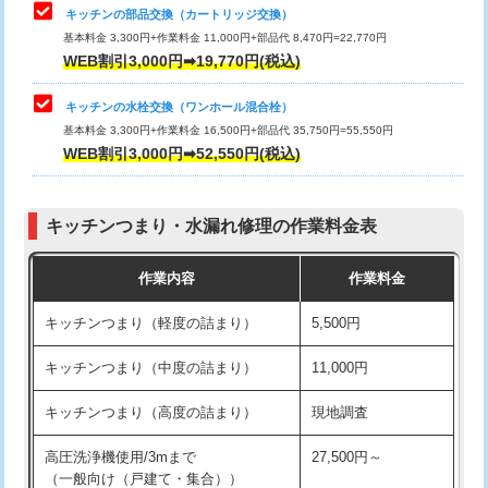
給水管工事※（塩ビ管（VP・HI）使
33,000円
キッチンの部品交換（カートリッジ交換）
用/3ｍまで)
基本料金 3,300円+作業料金 11,000円+部品代 8,470円=22,770円
止水・漏水調査・防水処理・清掃・修
33,000円
WEB割引3,000円➡19,770円(税込)
理・調整・分解・加工など（重作業）
給水管工事※（塩ビ管（VP・HI）使
+8,800円
用（追加）/3ｍ超え)
キッチンの水栓交換（ワンホール混合栓）
お風呂タンク脱着
16,500円
基本料金 3,300円+作業料金 16,500円+部品代 35,750円=55,550円
給水管工事※（ライニング鋼管・銅
44,000円
WEB割引3,000円➡52,550円(税込)
その他部品の脱着
8,800円～
管・ポリ管・HT管使用/3ｍまで)
交換・取付（タンク）
22,000円+材料費
給水管工事※（ライニング鋼管・銅
+8,800円
管・ポリ管・HT管使用/3ｍ超え)
キッチンつまり・水漏れ修理の作業料金表
交換・取付(単水栓（壁付・デッキ
13,200円+材料費
式）)
排水管工事（土の掘削・埋め戻し作
11,000円~
作業内容
作業料金
業）
交換・取付(混合水栓（壁付・デッキ
16,500円+材料費
キッチンつまり（軽度の詰まり）
5,500円
式・ワンホール）)
排水管工事（排水管工事/3ｍまで）
55,000円
キッチンつまり（中度の詰まり）
11,000円
交換・取付(排水栓・排水トラップ
22,000円+材料費
排水管工事（追加 排水管工事/3ｍ超
+11,000円
（P/S/ポップアップ））
え）
キッチンつまり（高度の詰まり）
現地調査
交換・取付（その他部品）
11,000円+材料費
マス交換（土の掘削・埋め戻し作業）
11,000円~
高圧洗浄機使用/3mまで
27,500円～
（一般向け（戸建て・集合））