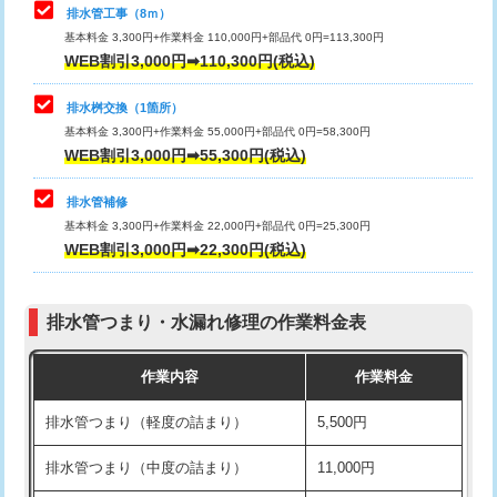
排水管工事（8ｍ）
その他部品の脱着
8,800円～
マス交換（深さ50㎝未満）
55,000円
基本料金 3,300円+作業料金 110,000円+部品代 0円=113,300円
WEB割引3,000円➡110,300円(税込)
交換・取付（タンク）
22,000円+材料費
マス交換（深さ50㎝以上）
66,000円
交換・取付(単水栓（壁付・デッキ
13,200円+材料費
コンクリート斫り（厚さ10㎝まで）
27,500円
排水桝交換（1箇所）
式）)
基本料金 3,300円+作業料金 55,000円+部品代 0円=58,300円
コンクリート斫り（厚さ10㎝超え）
38,500円
WEB割引3,000円➡55,300円(税込)
交換・取付(混合水栓（壁付・デッキ
16,500円+材料費
式・ワンホール）)
モルタル補修（厚さ10㎝まで）
27,500円
排水管補修
基本料金 3,300円+作業料金 22,000円+部品代 0円=25,300円
交換・取付(排水栓・排水トラップ
22,000円+材料費
モルタル補修（厚さ10㎝超え）
38,500円
WEB割引3,000円➡22,300円(税込)
（P/S/ポップアップ））
台所シンク・作業台設置
現場見積
交換・取付（その他部品）
11,000円+材料費
排水管つまり・水漏れ修理の作業料金表
追加人工
16,500円
持込商品取付（単水栓）
13,200円
作業内容
作業料金
廃棄・処分
現場見積
持込商品取付（混合水栓）
16,500円
排水管つまり（軽度の詰まり）
5,500円
※給水管工事は20mmまでの価格です。
持込商品取付（浄水器・分岐水栓）
16,500円
排水管つまり（中度の詰まり）
11,000円
給水管工事※（ホール加工)
16,500円