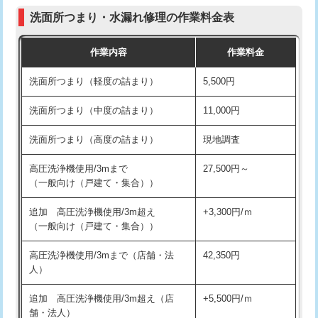
コンクリート斫り（厚さ10㎝まで）
27,500円
（P/S/ポップアップ））
洗面所つまり・水漏れ修理の作業料金表
コンクリート斫り（厚さ10㎝超え）
38,500円
交換・取付（その他部品）
11,000円+材料費
作業内容
作業料金
モルタル補修（厚さ10㎝まで）
27,500円
持込商品取付（単水栓）
13,200円
洗面所つまり（軽度の詰まり）
5,500円
モルタル補修（厚さ10㎝超え）
38,500円
持込商品取付（混合水栓）
16,500円
洗面所つまり（中度の詰まり）
11,000円
洗面台設置
38,500円
持込商品取付（浄水器・分岐水栓）
16,500円
洗面所つまり（高度の詰まり）
現地調査
バスタブ設置
現場見積
給水管工事※（ホール加工)
16,500円
高圧洗浄機使用/3mまで
27,500円～
追加人工
16,500円
（一般向け（戸建て・集合））
給水管工事※（バンド止め)
3,300円
廃棄・処分
現場見積
追加 高圧洗浄機使用/3m超え
+3,300円/ｍ
給水管工事※（支持金具設置)
5,500円
（一般向け（戸建て・集合））
※給水管工事は20mmまでの価格です。
給水管工事※（保温材使用（バンド止
5,500円
高圧洗浄機使用/3mまで（店舗・法
42,350円
め込み）)
人）
給水管工事※（土の掘削・埋め戻し作
11,000円
追加 高圧洗浄機使用/3m超え（店
+5,500円/ｍ
業)
舗・法人）