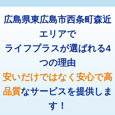
マス交換（深さ50㎝未満）
55,000円
トーラー機使用/3mまで
33,000円
マス交換（深さ50㎝以上）
66,000円
広島県東広島市西条町森近
追加トーラー機使用/3m超え
+3,300円
コンクリート斫り（厚さ10㎝まで）
27,500円
カメラ調査
33,000円
エリアで
コンクリート斫り（厚さ10㎝超え）
38,500円
桝清掃
8,800円
ライフプラスが選ばれる4
モルタル補修（厚さ10㎝まで）
27,500円
止水・漏水調査・防水処理・清掃・修
11,000円
理・調整・分解・加工など（軽作業）
モルタル補修（厚さ10㎝超え）
38,500円
つの理由
止水・漏水調査・防水処理・清掃・修
22,000円
追加人工
16,500円
理・調整・分解・加工など（中作業）
安いだけではなく安心で高
廃棄・処分
現場見積
止水・漏水調査・防水処理・清掃・修
33,000円
理・調整・分解・加工など（重作業）
品質
なサービスを提供しま
その他部品の脱着
8,800円～
す！
交換・取付（タンク）
22,000円+材料費