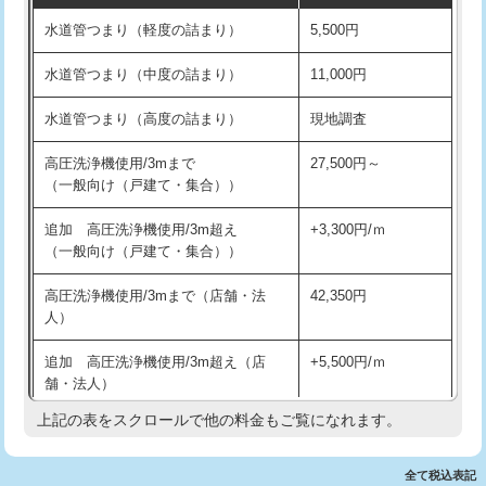
水道管つまり（軽度の詰まり）
5,500円
交換・取付(排水栓・排水トラップ
22,000円+材料費
洗面台設置
38,500円
（P/S/ポップアップ））
水道管つまり（中度の詰まり）
11,000円
化粧台設置
22,000円
交換・取付（その他部品）
11,000円+材料費
水道管つまり（高度の詰まり）
現地調査
追加人工
16,500円
持込商品取付（単水栓）
13,200円
高圧洗浄機使用/3mまで
27,500円～
廃棄・処分
現場見積
（一般向け（戸建て・集合））
持込商品取付（混合水栓）
16,500円
※給水管工事は20mmまでの価格です。
追加 高圧洗浄機使用/3m超え
+3,300円/ｍ
持込商品取付（浄水器・分岐水栓）
16,500円
（一般向け（戸建て・集合））
排水管工事（土の掘削・埋め戻し作
11,000円~
高圧洗浄機使用/3mまで（店舗・法
42,350円
業）
人）
排水管工事（排水管工事/3ｍまで）
55,000円
追加 高圧洗浄機使用/3m超え（店
+5,500円/ｍ
舗・法人）
排水管工事（追加 排水管工事/3ｍ超
+11,000円
え）
上記の表をスクロールで他の料金もご覧になれます。
高度高圧洗浄換
現地調査
マス交換（土の掘削・埋め戻し作業）
11,000円~
トーラー作業
16,500円
全て税込表記