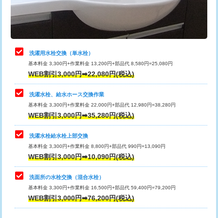
用（追加）/3ｍ超え)
止水・漏水調査・防水処理・清掃・修
11,000円
理・調整・分解・加工など（軽作業）
給水管工事※（ライニング鋼管・銅
44,000円
管・ポリ管・HT管使用/3ｍまで)
止水・漏水調査・防水処理・清掃・修
22,000円
理・調整・分解・加工など（中作業）
給水管工事※（ライニング鋼管・銅
+8,800円
洗濯用水栓交換（単水栓）
管・ポリ管・HT管使用/3ｍ超え)
基本料金 3,300円+作業料金 13,200円+部品代 8,580円=25,080円
止水・漏水調査・防水処理・清掃・修
33,000円
WEB割引3,000円➡22,080円(税込)
理・調整・分解・加工など（重作業）
排水管工事（土の掘削・埋め戻し作
11,000円~
業）
洗濯水栓、給水ホース交換作業
キッチンタンク脱着
16,500円
基本料金 3,300円+作業料金 22,000円+部品代 12,980円=38,280円
排水管工事（排水管工事/3ｍまで）
55,000円
WEB割引3,000円➡35,280円(税込)
その他部品の脱着
8,800円～
排水管工事（追加 排水管工事/3ｍ超
+11,000円
交換・取付（タンク）
22,000円+材料費
洗濯水栓給水栓上部交換
え）
基本料金 3,300円+作業料金 8,800円+部品代 990円=13,090円
交換・取付(単水栓（壁付・デッキ
13,200円+材料費
WEB割引3,000円➡10,090円(税込)
マス交換（土の掘削・埋め戻し作業）
11,000円~
式）)
洗面所の水栓交換（混合水栓）
マス交換（深さ50㎝未満）
55,000円
交換・取付(混合水栓（壁付・デッキ
16,500円+材料費
基本料金 3,300円+作業料金 16,500円+部品代 59,400円=79,200円
式・ワンホール）)
WEB割引3,000円➡76,200円(税込)
マス交換（深さ50㎝以上）
66,000円
交換・取付(排水栓・排水トラップ
22,000円+材料費