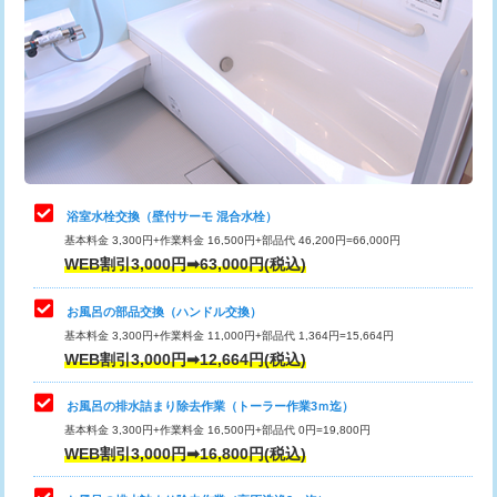
カメラ調査
33,000円
桝清掃
8,800円
止水・漏水調査・防水処理・清掃・修
11,000円
理・調整・分解・加工など（軽作業）
止水・漏水調査・防水処理・清掃・修
22,000円
理・調整・分解・加工など（中作業）
浴室水栓交換（壁付サーモ 混合水栓）
基本料金 3,300円+作業料金 16,500円+部品代 46,200円=66,000円
止水・漏水調査・防水処理・清掃・修
33,000円
WEB割引3,000円➡63,000円(税込)
理・調整・分解・加工など（重作業）
お風呂の部品交換（ハンドル交換）
トイレタンク脱着
16,500円
基本料金 3,300円+作業料金 11,000円+部品代 1,364円=15,664円
WEB割引3,000円➡12,664円(税込)
トイレ便器脱着
16,500円
タンクレストイレ脱着
33,000円
お風呂の排水詰まり除去作業（トーラー作業3ｍ迄）
基本料金 3,300円+作業料金 16,500円+部品代 0円=19,800円
小便器トイレ脱着
現地見積
WEB割引3,000円➡16,800円(税込)
その他部品の脱着
8,800円～