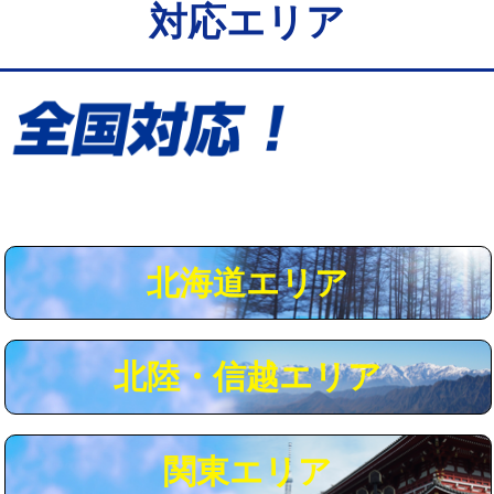
対応エリア
給水管工事※（保温材使用（バンド止
5,500円
め込み）)
給水管工事※（土の掘削・埋め戻し作
11,000円
業)
給水管工事※（塩ビ管（VP・HI）使
33,000円
用/3ｍまで)
給水管工事※（塩ビ管（VP・HI）使
+8,800円
用（追加）/3ｍ超え)
北海道エリア
給水管工事※（ライニング鋼管・銅
44,000円
管・ポリ管・HT管使用/3ｍまで)
北陸・信越エリア
給水管工事※（ライニング鋼管・銅
+8,800円
管・ポリ管・HT管使用/3ｍ超え)
マス交換（土の掘削・埋め戻し作業）
11,000円~
関東エリア
マス交換（深さ50㎝未満）
55,000円