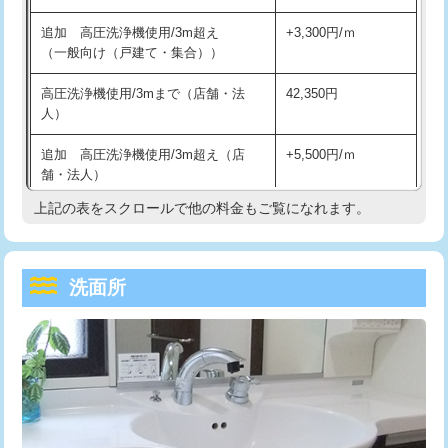
持込商品取付（単水栓）
13,200円
マス交換（深さ50㎝未満）
55,000円
追加 高圧洗浄機使用/3m超え
+3,300円/ｍ
持込商品取付（混合水栓）
16,500円
マス交換（深さ50㎝以上）
66,000円
（一般向け（戸建て・集合））
持込商品取付（浄水器・分岐水栓）
16,500円
コンクリート斫り（厚さ10㎝まで）
27,500円
高圧洗浄機使用/3mまで（店舗・法
42,350円
人）
給水管工事※（ホール加工)
16,500円
コンクリート斫り（厚さ10㎝超え）
38,500円
追加 高圧洗浄機使用/3m超え（店
+5,500円/ｍ
給水管工事※（バンド止め)
3,300円
モルタル補修（厚さ10㎝まで）
27,500円
舗・法人）
給水管工事※（支持金具設置)
5,500円
モルタル補修（厚さ10㎝超え）
38,500円
上記の表をスクロールで他の料金もご覧になれます。
高度高圧洗浄換
現地調査
給水管工事※（保温材使用（バンド止
5,500円
洗面台設置
38,500円
トーラー作業
16,500円
め込み）)
洗面所
追加人工
16,500円
トーラー機使用/3mまで
33,000円
給水管工事※（土の掘削・埋め戻し作
11,000円
業)
廃棄・処分
現場見積
追加トーラー機使用/3m超え
+3,300円
給水管工事※（塩ビ管（VP・HI）使
33,000円
※給水管工事は20mmまでの価格です。
カメラ調査
33,000円
用/3ｍまで)
桝清掃
8,800円
給水管工事※（塩ビ管（VP・HI）使
+8,800円