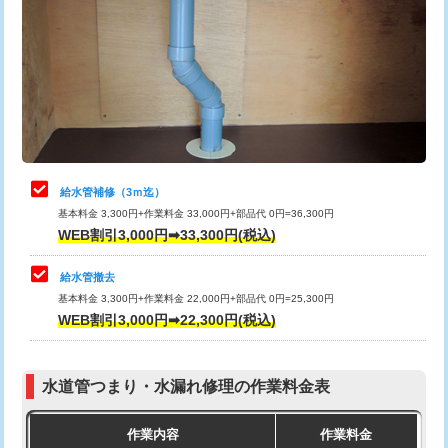
カメラ調査
33,000円
排水管工事（土の掘削・埋め戻し作
11,000円~
桝清掃
8,800円
業）
止水・漏水調査・防水処理・清掃・修
11,000円
排水管工事（排水管工事/3ｍまで）
55,000円
理・調整・分解・加工など（軽作業）
排水管工事（追加 排水管工事/3ｍ超
+11,000円
止水・漏水調査・防水処理・清掃・修
22,000円
え）
理・調整・分解・加工など（中作業）
給水管補修（3ｍ迄）
マス交換（土の掘削・埋め戻し作業）
11,000円~
基本料金 3,300円+作業料金 33,000円+部品代 0円=36,300円
止水・漏水調査・防水処理・清掃・修
33,000円
WEB割引3,000円➡33,300円(税込)
理・調整・分解・加工など（重作業）
マス交換（深さ50㎝未満）
55,000円
給水管撤去
その他部品の脱着
8,800円～
マス交換（深さ50㎝以上）
66,000円
基本料金 3,300円+作業料金 22,000円+部品代 0円=25,300円
WEB割引3,000円➡22,300円(税込)
交換・取付（タンク）
22,000円+材料費
コンクリート斫り（厚さ10㎝まで）
27,500円
交換・取付(単水栓（壁付・デッキ
13,200円+材料費
コンクリート斫り（厚さ10㎝超え）
38,500円
式）)
水道管つまり・水漏れ修理の作業料金表
モルタル補修（厚さ10㎝まで）
27,500円
交換・取付(混合水栓（壁付・デッキ
16,500円+材料費
作業内容
作業料金
式・ワンホール）)
モルタル補修（厚さ10㎝超え）
38,500円