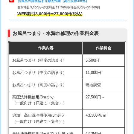
お風呂の排水詰まり除去作業（高圧洗浄3ｍ迄）
基本料金 3,300円+作業料金 27,500円+部品代 0円=30,800円
交換・取付（タンク）
22,000円+材料費
WEB割引3,000円➡27,800円(税込)
交換・取付（便器）
22,000円+材料費
お風呂つまり・水漏れ修理の作業料金表
交換・取付（普通便座）
11,000円+材料費
作業内容
作業料金
交換・取付（温水洗浄便座）
16,500円+材料費
お風呂つまり（軽度の詰まり）
5,500円
交換・取付(単水栓（壁付・デッキ
13,200円+材料費
式）)
お風呂つまり（中度の詰まり）
11,000円
交換・取付(混合水栓（壁付・デッキ
16,500円+材料費
お風呂つまり（高度の詰まり）
現地調査
式・ワンホール）)
高圧洗浄機使用/3mまで
27,500円～
交換・取付(排水栓・排水トラップ
22,000円+材料費
（一般向け（戸建て・集合））
（P/S/ポップアップ））
追加 高圧洗浄機使用/3m超え
+3,300円/ｍ
交換・取付（その他部品）
11,000円+材料費
（一般向け（戸建て・集合））
持込商品取付（単水栓）
13,200円
高圧洗浄機使用/3mまで（店舗・法
42,350円