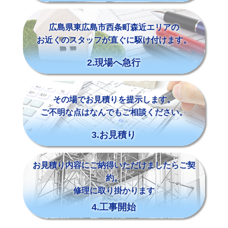
広島県東広島市西条町森近エリアの
お近くのスタッフが直ぐに駆け付けます。
2.現場へ急行
その場でお見積りを提示します。
ご不明な点はなんでもご相談ください。
3.お見積り
お見積り内容にご納得いただけましたらご契
約。
修理に取り掛かります
4.工事開始