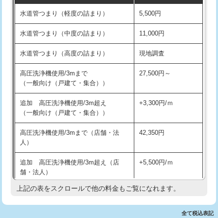
水道管つまり（軽度の詰まり）
5,500円
交換・取付(排水栓・排水トラップ
22,000円+材料費
洗面台設置
38,500円
（P/S/ポップアップ））
水道管つまり（中度の詰まり）
11,000円
化粧台設置
22,000円
交換・取付（その他部品）
11,000円+材料費
水道管つまり（高度の詰まり）
現地調査
追加人工
16,500円
持込商品取付（単水栓）
13,200円
高圧洗浄機使用/3mまで
27,500円～
廃棄・処分
現場見積
（一般向け（戸建て・集合））
持込商品取付（混合水栓）
16,500円
※給水管工事は20mmまでの価格です。
追加 高圧洗浄機使用/3m超え
+3,300円/ｍ
持込商品取付（浄水器・分岐水栓）
16,500円
（一般向け（戸建て・集合））
排水管工事（土の掘削・埋め戻し作
11,000円~
高圧洗浄機使用/3mまで（店舗・法
42,350円
業）
人）
排水管工事（排水管工事/3ｍまで）
55,000円
追加 高圧洗浄機使用/3m超え（店
+5,500円/ｍ
舗・法人）
排水管工事（追加 排水管工事/3ｍ超
+11,000円
え）
上記の表をスクロールで他の料金もご覧になれます。
高度高圧洗浄換
現地調査
マス交換（土の掘削・埋め戻し作業）
11,000円~
トーラー作業
16,500円
全て税込表記