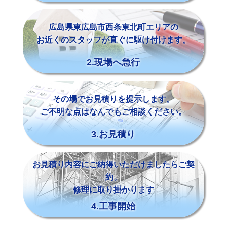
広島県東広島市西条東北町エリアの
お近くのスタッフが直ぐに駆け付けます。
2.現場へ急行
その場でお見積りを提示します。
ご不明な点はなんでもご相談ください。
3.お見積り
お見積り内容にご納得いただけましたらご契
約。
修理に取り掛かります
4.工事開始