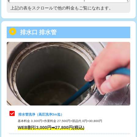
給水管工事※（塩ビ管（VP・HI）使
33,000円
上記の表をスクロールで他の料金もご覧になれます。
高度高圧洗浄換
現地調査
用/3ｍまで)
トーラー作業
16,500円
給水管工事※（塩ビ管（VP・HI）使
+8,800円
用（追加）/3ｍ超え)
排水口 排水管
トーラー機使用/3mまで
33,000円
給水管工事※（ライニング鋼管・銅
44,000円
追加トーラー機使用/3m超え
+3,300円
管・ポリ管・HT管使用/3ｍまで)
カメラ調査
33,000円
給水管工事※（ライニング鋼管・銅
+8,800円
管・ポリ管・HT管使用/3ｍ超え)
桝清掃
8,800円
排水管工事（土の掘削・埋め戻し作
11,000円~
止水・漏水調査・防水処理・清掃・修
11,000円
業）
理・調整・分解・加工など（軽作業）
排水管工事（排水管工事/3ｍまで）
55,000円
止水・漏水調査・防水処理・清掃・修
22,000円
理・調整・分解・加工など（中作業）
排水管工事（追加 排水管工事/3ｍ超
+11,000円
排水管洗浄（高圧洗浄3ｍ迄）
え）
基本料金 3,300円+作業料金 27,500円+部品代 0円=30,800円
止水・漏水調査・防水処理・清掃・修
33,000円
WEB割引3,000円➡27,800円(税込)
理・調整・分解・加工など（重作業）
マス交換（土の掘削・埋め戻し作業）
11,000円~