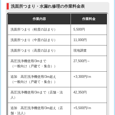
コンクリート斫り（厚さ10㎝まで）
27,500円
（P/S/ポップアップ））
洗面所つまり・水漏れ修理の作業料金表
コンクリート斫り（厚さ10㎝超え）
38,500円
交換・取付（その他部品）
11,000円+材料費
作業内容
作業料金
モルタル補修（厚さ10㎝まで）
27,500円
持込商品取付（単水栓）
13,200円
洗面所つまり（軽度の詰まり）
5,500円
モルタル補修（厚さ10㎝超え）
38,500円
持込商品取付（混合水栓）
16,500円
洗面所つまり（中度の詰まり）
11,000円
洗面台設置
38,500円
持込商品取付（浄水器・分岐水栓）
16,500円
洗面所つまり（高度の詰まり）
現地調査
バスタブ設置
現場見積
給水管工事※（ホール加工)
16,500円
高圧洗浄機使用/3mまで
27,500円～
追加人工
16,500円
（一般向け（戸建て・集合））
給水管工事※（バンド止め)
3,300円
廃棄・処分
現場見積
追加 高圧洗浄機使用/3m超え
+3,300円/ｍ
給水管工事※（支持金具設置)
5,500円
（一般向け（戸建て・集合））
※給水管工事は20mmまでの価格です。
給水管工事※（保温材使用（バンド止
5,500円
高圧洗浄機使用/3mまで（店舗・法
42,350円
め込み）)
人）
給水管工事※（土の掘削・埋め戻し作
11,000円
追加 高圧洗浄機使用/3m超え（店
+5,500円/ｍ
業)
舗・法人）