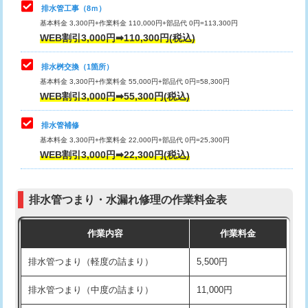
排水管工事（8ｍ）
その他部品の脱着
8,800円～
マス交換（深さ50㎝未満）
55,000円
基本料金 3,300円+作業料金 110,000円+部品代 0円=113,300円
WEB割引3,000円➡110,300円(税込)
交換・取付（タンク）
22,000円+材料費
マス交換（深さ50㎝以上）
66,000円
交換・取付(単水栓（壁付・デッキ
13,200円+材料費
コンクリート斫り（厚さ10㎝まで）
27,500円
排水桝交換（1箇所）
式）)
基本料金 3,300円+作業料金 55,000円+部品代 0円=58,300円
コンクリート斫り（厚さ10㎝超え）
38,500円
WEB割引3,000円➡55,300円(税込)
交換・取付(混合水栓（壁付・デッキ
16,500円+材料費
式・ワンホール）)
モルタル補修（厚さ10㎝まで）
27,500円
排水管補修
基本料金 3,300円+作業料金 22,000円+部品代 0円=25,300円
交換・取付(排水栓・排水トラップ
22,000円+材料費
モルタル補修（厚さ10㎝超え）
38,500円
WEB割引3,000円➡22,300円(税込)
（P/S/ポップアップ））
台所シンク・作業台設置
現場見積
交換・取付（その他部品）
11,000円+材料費
排水管つまり・水漏れ修理の作業料金表
追加人工
16,500円
持込商品取付（単水栓）
13,200円
作業内容
作業料金
廃棄・処分
現場見積
持込商品取付（混合水栓）
16,500円
排水管つまり（軽度の詰まり）
5,500円
※給水管工事は20mmまでの価格です。
持込商品取付（浄水器・分岐水栓）
16,500円
排水管つまり（中度の詰まり）
11,000円
給水管工事※（ホール加工)
16,500円