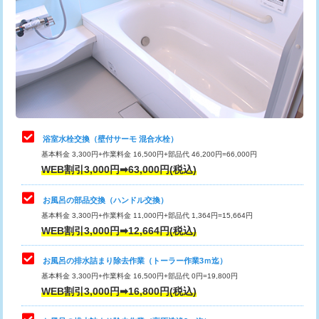
カメラ調査
33,000円
桝清掃
8,800円
止水・漏水調査・防水処理・清掃・修
11,000円
理・調整・分解・加工など（軽作業）
止水・漏水調査・防水処理・清掃・修
22,000円
理・調整・分解・加工など（中作業）
浴室水栓交換（壁付サーモ 混合水栓）
基本料金 3,300円+作業料金 16,500円+部品代 46,200円=66,000円
止水・漏水調査・防水処理・清掃・修
33,000円
WEB割引3,000円➡63,000円(税込)
理・調整・分解・加工など（重作業）
お風呂の部品交換（ハンドル交換）
トイレタンク脱着
16,500円
基本料金 3,300円+作業料金 11,000円+部品代 1,364円=15,664円
WEB割引3,000円➡12,664円(税込)
トイレ便器脱着
16,500円
タンクレストイレ脱着
33,000円
お風呂の排水詰まり除去作業（トーラー作業3ｍ迄）
基本料金 3,300円+作業料金 16,500円+部品代 0円=19,800円
小便器トイレ脱着
現地見積
WEB割引3,000円➡16,800円(税込)
その他部品の脱着
8,800円～