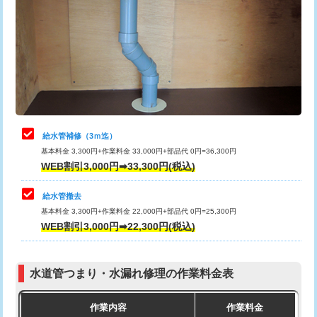
カメラ調査
33,000円
排水管工事（土の掘削・埋め戻し作
11,000円~
桝清掃
8,800円
業）
止水・漏水調査・防水処理・清掃・修
11,000円
排水管工事（排水管工事/3ｍまで）
55,000円
理・調整・分解・加工など（軽作業）
排水管工事（追加 排水管工事/3ｍ超
+11,000円
止水・漏水調査・防水処理・清掃・修
22,000円
え）
理・調整・分解・加工など（中作業）
給水管補修（3ｍ迄）
マス交換（土の掘削・埋め戻し作業）
11,000円~
基本料金 3,300円+作業料金 33,000円+部品代 0円=36,300円
止水・漏水調査・防水処理・清掃・修
33,000円
WEB割引3,000円➡33,300円(税込)
理・調整・分解・加工など（重作業）
マス交換（深さ50㎝未満）
55,000円
給水管撤去
その他部品の脱着
8,800円～
マス交換（深さ50㎝以上）
66,000円
基本料金 3,300円+作業料金 22,000円+部品代 0円=25,300円
WEB割引3,000円➡22,300円(税込)
交換・取付（タンク）
22,000円+材料費
コンクリート斫り（厚さ10㎝まで）
27,500円
交換・取付(単水栓（壁付・デッキ
13,200円+材料費
コンクリート斫り（厚さ10㎝超え）
38,500円
式）)
水道管つまり・水漏れ修理の作業料金表
モルタル補修（厚さ10㎝まで）
27,500円
交換・取付(混合水栓（壁付・デッキ
16,500円+材料費
作業内容
作業料金
式・ワンホール）)
モルタル補修（厚さ10㎝超え）
38,500円