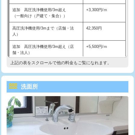
持込商品取付（単水栓）
13,200円
マス交換（深さ50㎝未満）
55,000円
追加 高圧洗浄機使用/3m超え
+3,300円/ｍ
持込商品取付（混合水栓）
16,500円
マス交換（深さ50㎝以上）
66,000円
（一般向け（戸建て・集合））
持込商品取付（浄水器・分岐水栓）
16,500円
コンクリート斫り（厚さ10㎝まで）
27,500円
高圧洗浄機使用/3mまで（店舗・法
42,350円
人）
給水管工事※（ホール加工)
16,500円
コンクリート斫り（厚さ10㎝超え）
38,500円
追加 高圧洗浄機使用/3m超え（店
+5,500円/ｍ
給水管工事※（バンド止め)
3,300円
モルタル補修（厚さ10㎝まで）
27,500円
舗・法人）
給水管工事※（支持金具設置)
5,500円
モルタル補修（厚さ10㎝超え）
38,500円
上記の表をスクロールで他の料金もご覧になれます。
高度高圧洗浄換
現地調査
給水管工事※（保温材使用（バンド止
5,500円
洗面台設置
38,500円
トーラー作業
16,500円
め込み）)
洗面所
追加人工
16,500円
トーラー機使用/3mまで
33,000円
給水管工事※（土の掘削・埋め戻し作
11,000円
業)
廃棄・処分
現場見積
追加トーラー機使用/3m超え
+3,300円
給水管工事※（塩ビ管（VP・HI）使
33,000円
※給水管工事は20mmまでの価格です。
カメラ調査
33,000円
用/3ｍまで)
桝清掃
8,800円
給水管工事※（塩ビ管（VP・HI）使
+8,800円