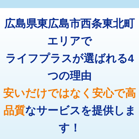
マス交換（深さ50㎝未満）
55,000円
トーラー機使用/3mまで
33,000円
マス交換（深さ50㎝以上）
66,000円
広島県東広島市西条東北町
追加トーラー機使用/3m超え
+3,300円
コンクリート斫り（厚さ10㎝まで）
27,500円
カメラ調査
33,000円
エリアで
コンクリート斫り（厚さ10㎝超え）
38,500円
桝清掃
8,800円
ライフプラスが選ばれる4
モルタル補修（厚さ10㎝まで）
27,500円
止水・漏水調査・防水処理・清掃・修
11,000円
理・調整・分解・加工など（軽作業）
モルタル補修（厚さ10㎝超え）
38,500円
つの理由
止水・漏水調査・防水処理・清掃・修
22,000円
追加人工
16,500円
理・調整・分解・加工など（中作業）
安いだけではなく安心で高
廃棄・処分
現場見積
止水・漏水調査・防水処理・清掃・修
33,000円
理・調整・分解・加工など（重作業）
品質
なサービスを提供しま
その他部品の脱着
8,800円～
す！
交換・取付（タンク）
22,000円+材料費