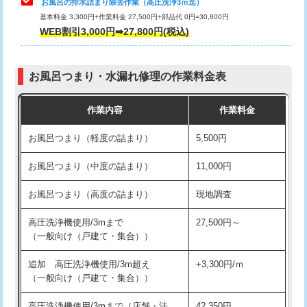
お風呂の排水詰まり除去作業（高圧洗浄3ｍ迄）
基本料金 3,300円+作業料金 27,500円+部品代 0円=30,800円
交換・取付（タンク）
22,000円+材料費
WEB割引3,000円➡27,800円(税込)
交換・取付（便器）
22,000円+材料費
お風呂つまり・水漏れ修理の作業料金表
交換・取付（普通便座）
11,000円+材料費
作業内容
作業料金
交換・取付（温水洗浄便座）
16,500円+材料費
お風呂つまり（軽度の詰まり）
5,500円
交換・取付(単水栓（壁付・デッキ
13,200円+材料費
式）)
お風呂つまり（中度の詰まり）
11,000円
交換・取付(混合水栓（壁付・デッキ
16,500円+材料費
お風呂つまり（高度の詰まり）
現地調査
式・ワンホール）)
高圧洗浄機使用/3mまで
27,500円～
交換・取付(排水栓・排水トラップ
22,000円+材料費
（一般向け（戸建て・集合））
（P/S/ポップアップ））
追加 高圧洗浄機使用/3m超え
+3,300円/ｍ
交換・取付（その他部品）
11,000円+材料費
（一般向け（戸建て・集合））
持込商品取付（単水栓）
13,200円
高圧洗浄機使用/3mまで（店舗・法
42,350円