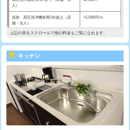
人）
持込商品取付（混合水栓）
16,500円
追加 高圧洗浄機使用/3m超え（店
+5,500円/ｍ
持込商品取付（浄水器・分岐水栓）
16,500円
舗・法人）
持込商品取付（温水洗浄便座）
22,000円
上記の表をスクロールで他の料金もご覧になれます。
高度高圧洗浄換
現地調査
持込商品取付（普通便座⇔温水洗浄便
22,000円
トーラー作業
16,500円
座）
キッチン
トーラー機使用/3mまで
33,000円
給水管工事※（ホール加工)
16,500円
追加トーラー機使用/3m超え
+3,300円
給水管工事※（バンド止め)
3,300円
カメラ調査
33,000円
給水管工事※（支持金具設置)
5,500円
桝清掃
8,800円
給水管工事※（保温材使用（バンド止
5,500円
め込み）)
止水・漏水調査・防水処理・清掃・修
11,000円
理・調整・分解・加工など（軽作業）
給水管工事※（土の掘削・埋め戻し作
11,000円
業)
止水・漏水調査・防水処理・清掃・修
22,000円
理・調整・分解・加工など（中作業）