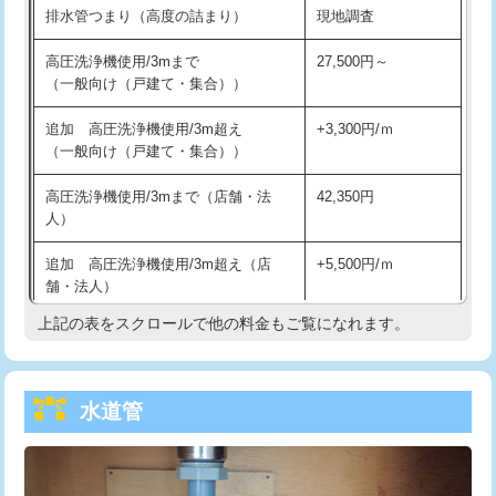
排水管つまり（高度の詰まり）
現地調査
給水管工事※（バンド止め)
3,300円
高圧洗浄機使用/3mまで
27,500円～
（一般向け（戸建て・集合））
給水管工事※（支持金具設置)
5,500円
追加 高圧洗浄機使用/3m超え
+3,300円/ｍ
給水管工事※（保温材使用（バンド止
5,500円
（一般向け（戸建て・集合））
め込み）)
高圧洗浄機使用/3mまで（店舗・法
42,350円
給水管工事※（土の掘削・埋め戻し作
11,000円
人）
業)
追加 高圧洗浄機使用/3m超え（店
+5,500円/ｍ
給水管工事※（塩ビ管（VP・HI）使
33,000円
舗・法人）
用/3ｍまで)
上記の表をスクロールで他の料金もご覧になれます。
高度高圧洗浄換
現地調査
給水管工事※（塩ビ管（VP・HI）使
+8,800円
用（追加）/3ｍ超え)
トーラー作業
16,500円
給水管工事※（ライニング鋼管・銅
44,000円
水道管
トーラー機使用/3mまで
33,000円
管・ポリ管・HT管使用/3ｍまで)
追加トーラー機使用/3m超え
+3,300円
給水管工事※（ライニング鋼管・銅
+8,800円
管・ポリ管・HT管使用/3ｍ超え)