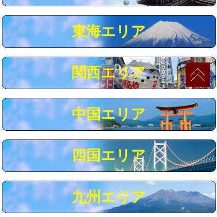
マス交換（深さ50㎝以上）
66,000円
東海エリア
コンクリート斫り（厚さ10㎝まで）
27,500円
コンクリート斫り（厚さ10㎝超え）
38,500円
関西エリア
モルタル補修（厚さ10㎝まで）
27,500円
モルタル補修（厚さ10㎝超え）
38,500円
中国エリア
追加人工
16,500円
廃棄・処分
現場見積
四国エリア
※給水管工事は20mmまでの価格です。
九州エリア