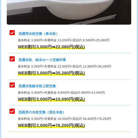
用（追加）/3ｍ超え)
止水・漏水調査・防水処理・清掃・修
11,000円
理・調整・分解・加工など（軽作業）
給水管工事※（ライニング鋼管・銅
44,000円
管・ポリ管・HT管使用/3ｍまで)
止水・漏水調査・防水処理・清掃・修
22,000円
理・調整・分解・加工など（中作業）
給水管工事※（ライニング鋼管・銅
+8,800円
洗濯用水栓交換（単水栓）
管・ポリ管・HT管使用/3ｍ超え)
基本料金 3,300円+作業料金 13,200円+部品代 8,580円=25,080円
止水・漏水調査・防水処理・清掃・修
33,000円
WEB割引3,000円➡22,080円(税込)
理・調整・分解・加工など（重作業）
排水管工事（土の掘削・埋め戻し作
11,000円~
業）
洗濯水栓、給水ホース交換作業
キッチンタンク脱着
16,500円
基本料金 3,300円+作業料金 22,000円+部品代 12,980円=38,280円
排水管工事（排水管工事/3ｍまで）
55,000円
WEB割引3,000円➡35,280円(税込)
その他部品の脱着
8,800円～
排水管工事（追加 排水管工事/3ｍ超
+11,000円
交換・取付（タンク）
22,000円+材料費
洗濯水栓給水栓上部交換
え）
基本料金 3,300円+作業料金 8,800円+部品代 990円=13,090円
交換・取付(単水栓（壁付・デッキ
13,200円+材料費
WEB割引3,000円➡10,090円(税込)
マス交換（土の掘削・埋め戻し作業）
11,000円~
式）)
洗面所の水栓交換（混合水栓）
マス交換（深さ50㎝未満）
55,000円
交換・取付(混合水栓（壁付・デッキ
16,500円+材料費
基本料金 3,300円+作業料金 16,500円+部品代 59,400円=79,200円
式・ワンホール）)
WEB割引3,000円➡76,200円(税込)
マス交換（深さ50㎝以上）
66,000円
交換・取付(排水栓・排水トラップ
22,000円+材料費