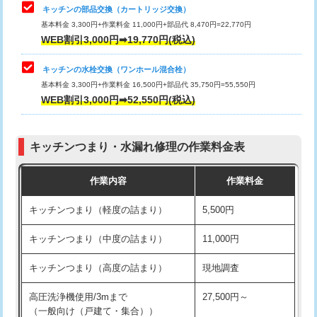
給水管工事※（塩ビ管（VP・HI）使
33,000円
キッチンの部品交換（カートリッジ交換）
用/3ｍまで)
基本料金 3,300円+作業料金 11,000円+部品代 8,470円=22,770円
止水・漏水調査・防水処理・清掃・修
33,000円
WEB割引3,000円➡19,770円(税込)
理・調整・分解・加工など（重作業）
給水管工事※（塩ビ管（VP・HI）使
+8,800円
用（追加）/3ｍ超え)
キッチンの水栓交換（ワンホール混合栓）
お風呂タンク脱着
16,500円
基本料金 3,300円+作業料金 16,500円+部品代 35,750円=55,550円
給水管工事※（ライニング鋼管・銅
44,000円
WEB割引3,000円➡52,550円(税込)
その他部品の脱着
8,800円～
管・ポリ管・HT管使用/3ｍまで)
交換・取付（タンク）
22,000円+材料費
給水管工事※（ライニング鋼管・銅
+8,800円
管・ポリ管・HT管使用/3ｍ超え)
キッチンつまり・水漏れ修理の作業料金表
交換・取付(単水栓（壁付・デッキ
13,200円+材料費
式）)
排水管工事（土の掘削・埋め戻し作
11,000円~
作業内容
作業料金
業）
交換・取付(混合水栓（壁付・デッキ
16,500円+材料費
キッチンつまり（軽度の詰まり）
5,500円
式・ワンホール）)
排水管工事（排水管工事/3ｍまで）
55,000円
キッチンつまり（中度の詰まり）
11,000円
交換・取付(排水栓・排水トラップ
22,000円+材料費
排水管工事（追加 排水管工事/3ｍ超
+11,000円
（P/S/ポップアップ））
え）
キッチンつまり（高度の詰まり）
現地調査
交換・取付（その他部品）
11,000円+材料費
マス交換（土の掘削・埋め戻し作業）
11,000円~
高圧洗浄機使用/3mまで
27,500円～
（一般向け（戸建て・集合））