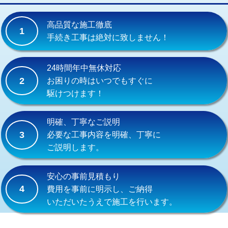
交換・取付(単水栓（壁付・デッキ
13,200円+材料費
式）)
高品質な施工徹底
1
交換・取付(混合水栓（壁付・デッキ
16,500円+材料費
手続き工事は絶対に致しません！
式・ワンホール）)
交換・取付(排水栓・排水トラップ
22,000円+材料費
24時間年中無休対応
（P/S/ポップアップ））
2
お困りの時はいつでもすぐに
駆けつけます！
交換・取付（その他部品）
11,000円+材料費
持込商品取付（単水栓）
13,200円
明確、丁寧なご説明
3
必要な工事内容を明確、丁寧に
持込商品取付（混合水栓）
16,500円
ご説明します。
持込商品取付（浄水器・分岐水栓）
16,500円
安心の事前見積もり
給水管工事※（ホール加工)
16,500円
4
費用を事前に明示し、ご納得
いただいたうえで施工を行います。
給水管工事※（バンド止め)
3,300円
給水管工事※（支持金具設置)
5,500円