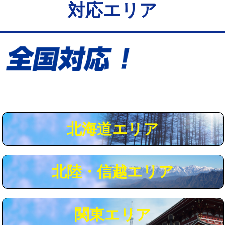
対応エリア
給水管工事※（保温材使用（バンド止
5,500円
め込み）)
給水管工事※（土の掘削・埋め戻し作
11,000円
業)
給水管工事※（塩ビ管（VP・HI）使
33,000円
用/3ｍまで)
給水管工事※（塩ビ管（VP・HI）使
+8,800円
用（追加）/3ｍ超え)
北海道エリア
給水管工事※（ライニング鋼管・銅
44,000円
管・ポリ管・HT管使用/3ｍまで)
北陸・信越エリア
給水管工事※（ライニング鋼管・銅
+8,800円
管・ポリ管・HT管使用/3ｍ超え)
マス交換（土の掘削・埋め戻し作業）
11,000円~
関東エリア
マス交換（深さ50㎝未満）
55,000円