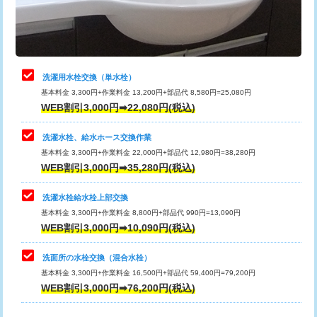
用（追加）/3ｍ超え)
止水・漏水調査・防水処理・清掃・修
11,000円
理・調整・分解・加工など（軽作業）
給水管工事※（ライニング鋼管・銅
44,000円
管・ポリ管・HT管使用/3ｍまで)
止水・漏水調査・防水処理・清掃・修
22,000円
理・調整・分解・加工など（中作業）
給水管工事※（ライニング鋼管・銅
+8,800円
洗濯用水栓交換（単水栓）
管・ポリ管・HT管使用/3ｍ超え)
基本料金 3,300円+作業料金 13,200円+部品代 8,580円=25,080円
止水・漏水調査・防水処理・清掃・修
33,000円
WEB割引3,000円➡22,080円(税込)
理・調整・分解・加工など（重作業）
排水管工事（土の掘削・埋め戻し作
11,000円~
業）
洗濯水栓、給水ホース交換作業
キッチンタンク脱着
16,500円
基本料金 3,300円+作業料金 22,000円+部品代 12,980円=38,280円
排水管工事（排水管工事/3ｍまで）
55,000円
WEB割引3,000円➡35,280円(税込)
その他部品の脱着
8,800円～
排水管工事（追加 排水管工事/3ｍ超
+11,000円
交換・取付（タンク）
22,000円+材料費
洗濯水栓給水栓上部交換
え）
基本料金 3,300円+作業料金 8,800円+部品代 990円=13,090円
交換・取付(単水栓（壁付・デッキ
13,200円+材料費
WEB割引3,000円➡10,090円(税込)
マス交換（土の掘削・埋め戻し作業）
11,000円~
式）)
洗面所の水栓交換（混合水栓）
マス交換（深さ50㎝未満）
55,000円
交換・取付(混合水栓（壁付・デッキ
16,500円+材料費
基本料金 3,300円+作業料金 16,500円+部品代 59,400円=79,200円
式・ワンホール）)
WEB割引3,000円➡76,200円(税込)
マス交換（深さ50㎝以上）
66,000円
交換・取付(排水栓・排水トラップ
22,000円+材料費