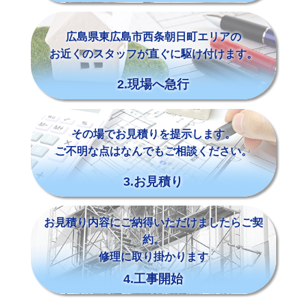
広島県東広島市西条朝日町エリアの
お近くのスタッフが直ぐに駆け付けます。
2.現場へ急行
その場でお見積りを提示します。
ご不明な点はなんでもご相談ください。
3.お見積り
お見積り内容にご納得いただけましたらご契
約。
修理に取り掛かります
4.工事開始