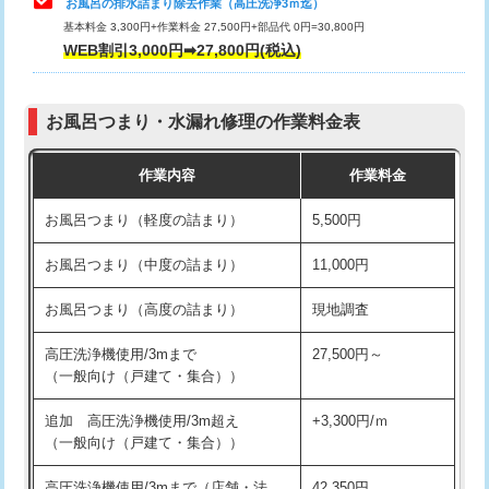
お風呂の排水詰まり除去作業（高圧洗浄3ｍ迄）
基本料金 3,300円+作業料金 27,500円+部品代 0円=30,800円
交換・取付（タンク）
22,000円+材料費
WEB割引3,000円➡27,800円(税込)
交換・取付（便器）
22,000円+材料費
お風呂つまり・水漏れ修理の作業料金表
交換・取付（普通便座）
11,000円+材料費
作業内容
作業料金
交換・取付（温水洗浄便座）
16,500円+材料費
お風呂つまり（軽度の詰まり）
5,500円
交換・取付(単水栓（壁付・デッキ
13,200円+材料費
式）)
お風呂つまり（中度の詰まり）
11,000円
交換・取付(混合水栓（壁付・デッキ
16,500円+材料費
お風呂つまり（高度の詰まり）
現地調査
式・ワンホール）)
高圧洗浄機使用/3mまで
27,500円～
交換・取付(排水栓・排水トラップ
22,000円+材料費
（一般向け（戸建て・集合））
（P/S/ポップアップ））
追加 高圧洗浄機使用/3m超え
+3,300円/ｍ
交換・取付（その他部品）
11,000円+材料費
（一般向け（戸建て・集合））
持込商品取付（単水栓）
13,200円
高圧洗浄機使用/3mまで（店舗・法
42,350円