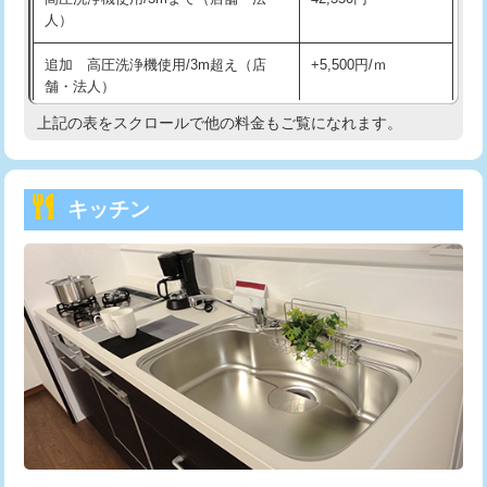
人）
持込商品取付（混合水栓）
16,500円
追加 高圧洗浄機使用/3m超え（店
+5,500円/ｍ
持込商品取付（浄水器・分岐水栓）
16,500円
舗・法人）
持込商品取付（温水洗浄便座）
22,000円
上記の表をスクロールで他の料金もご覧になれます。
高度高圧洗浄換
現地調査
持込商品取付（普通便座⇔温水洗浄便
22,000円
トーラー作業
16,500円
座）
キッチン
トーラー機使用/3mまで
33,000円
給水管工事※（ホール加工)
16,500円
追加トーラー機使用/3m超え
+3,300円
給水管工事※（バンド止め)
3,300円
カメラ調査
33,000円
給水管工事※（支持金具設置)
5,500円
桝清掃
8,800円
給水管工事※（保温材使用（バンド止
5,500円
め込み）)
止水・漏水調査・防水処理・清掃・修
11,000円
理・調整・分解・加工など（軽作業）
給水管工事※（土の掘削・埋め戻し作
11,000円
業)
止水・漏水調査・防水処理・清掃・修
22,000円
理・調整・分解・加工など（中作業）