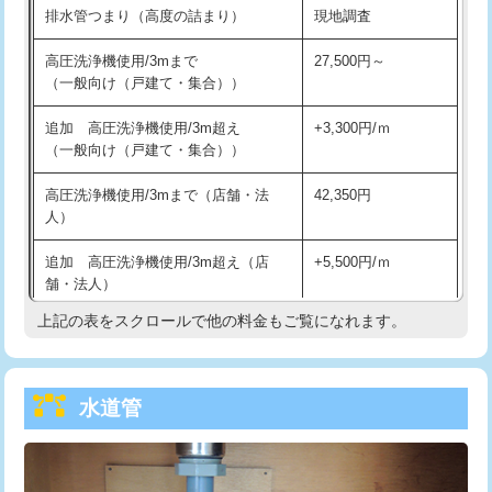
排水管つまり（高度の詰まり）
現地調査
給水管工事※（バンド止め)
3,300円
高圧洗浄機使用/3mまで
27,500円～
（一般向け（戸建て・集合））
給水管工事※（支持金具設置)
5,500円
追加 高圧洗浄機使用/3m超え
+3,300円/ｍ
給水管工事※（保温材使用（バンド止
5,500円
（一般向け（戸建て・集合））
め込み）)
高圧洗浄機使用/3mまで（店舗・法
42,350円
給水管工事※（土の掘削・埋め戻し作
11,000円
人）
業)
追加 高圧洗浄機使用/3m超え（店
+5,500円/ｍ
給水管工事※（塩ビ管（VP・HI）使
33,000円
舗・法人）
用/3ｍまで)
上記の表をスクロールで他の料金もご覧になれます。
高度高圧洗浄換
現地調査
給水管工事※（塩ビ管（VP・HI）使
+8,800円
用（追加）/3ｍ超え)
トーラー作業
16,500円
給水管工事※（ライニング鋼管・銅
44,000円
水道管
トーラー機使用/3mまで
33,000円
管・ポリ管・HT管使用/3ｍまで)
追加トーラー機使用/3m超え
+3,300円
給水管工事※（ライニング鋼管・銅
+8,800円
管・ポリ管・HT管使用/3ｍ超え)