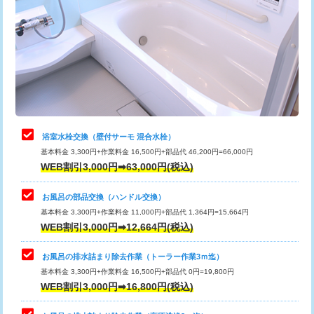
カメラ調査
33,000円
桝清掃
8,800円
止水・漏水調査・防水処理・清掃・修
11,000円
理・調整・分解・加工など（軽作業）
止水・漏水調査・防水処理・清掃・修
22,000円
理・調整・分解・加工など（中作業）
浴室水栓交換（壁付サーモ 混合水栓）
基本料金 3,300円+作業料金 16,500円+部品代 46,200円=66,000円
止水・漏水調査・防水処理・清掃・修
33,000円
WEB割引3,000円➡63,000円(税込)
理・調整・分解・加工など（重作業）
お風呂の部品交換（ハンドル交換）
トイレタンク脱着
16,500円
基本料金 3,300円+作業料金 11,000円+部品代 1,364円=15,664円
WEB割引3,000円➡12,664円(税込)
トイレ便器脱着
16,500円
タンクレストイレ脱着
33,000円
お風呂の排水詰まり除去作業（トーラー作業3ｍ迄）
基本料金 3,300円+作業料金 16,500円+部品代 0円=19,800円
小便器トイレ脱着
現地見積
WEB割引3,000円➡16,800円(税込)
その他部品の脱着
8,800円～