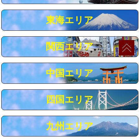
マス交換（深さ50㎝以上）
66,000円
東海エリア
コンクリート斫り（厚さ10㎝まで）
27,500円
コンクリート斫り（厚さ10㎝超え）
38,500円
関西エリア
モルタル補修（厚さ10㎝まで）
27,500円
モルタル補修（厚さ10㎝超え）
38,500円
中国エリア
追加人工
16,500円
廃棄・処分
現場見積
四国エリア
※給水管工事は20mmまでの価格です。
九州エリア