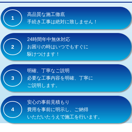
交換・取付(単水栓（壁付・デッキ
13,200円+材料費
式）)
高品質な施工徹底
1
交換・取付(混合水栓（壁付・デッキ
16,500円+材料費
手続き工事は絶対に致しません！
式・ワンホール）)
交換・取付(排水栓・排水トラップ
22,000円+材料費
24時間年中無休対応
（P/S/ポップアップ））
2
お困りの時はいつでもすぐに
駆けつけます！
交換・取付（その他部品）
11,000円+材料費
持込商品取付（単水栓）
13,200円
明確、丁寧なご説明
3
必要な工事内容を明確、丁寧に
持込商品取付（混合水栓）
16,500円
ご説明します。
持込商品取付（浄水器・分岐水栓）
16,500円
安心の事前見積もり
給水管工事※（ホール加工)
16,500円
4
費用を事前に明示し、ご納得
いただいたうえで施工を行います。
給水管工事※（バンド止め)
3,300円
給水管工事※（支持金具設置)
5,500円