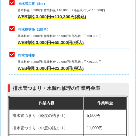
排水管工事（8ｍ）
その他部品の脱着
8,800円～
マス交換（深さ50㎝未満）
55,000円
基本料金 3,300円+作業料金 110,000円+部品代 0円=113,300円
WEB割引3,000円➡110,300円(税込)
交換・取付（タンク）
22,000円+材料費
マス交換（深さ50㎝以上）
66,000円
交換・取付(単水栓（壁付・デッキ
13,200円+材料費
コンクリート斫り（厚さ10㎝まで）
27,500円
排水桝交換（1箇所）
式）)
基本料金 3,300円+作業料金 55,000円+部品代 0円=58,300円
コンクリート斫り（厚さ10㎝超え）
38,500円
WEB割引3,000円➡55,300円(税込)
交換・取付(混合水栓（壁付・デッキ
16,500円+材料費
式・ワンホール）)
モルタル補修（厚さ10㎝まで）
27,500円
排水管補修
基本料金 3,300円+作業料金 22,000円+部品代 0円=25,300円
交換・取付(排水栓・排水トラップ
22,000円+材料費
モルタル補修（厚さ10㎝超え）
38,500円
WEB割引3,000円➡22,300円(税込)
（P/S/ポップアップ））
台所シンク・作業台設置
現場見積
交換・取付（その他部品）
11,000円+材料費
排水管つまり・水漏れ修理の作業料金表
追加人工
16,500円
持込商品取付（単水栓）
13,200円
作業内容
作業料金
廃棄・処分
現場見積
持込商品取付（混合水栓）
16,500円
排水管つまり（軽度の詰まり）
5,500円
※給水管工事は20mmまでの価格です。
持込商品取付（浄水器・分岐水栓）
16,500円
排水管つまり（中度の詰まり）
11,000円
給水管工事※（ホール加工)
16,500円