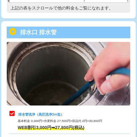
給水管工事※（塩ビ管（VP・HI）使
33,000円
上記の表をスクロールで他の料金もご覧になれます。
高度高圧洗浄換
現地調査
用/3ｍまで)
トーラー作業
16,500円
給水管工事※（塩ビ管（VP・HI）使
+8,800円
用（追加）/3ｍ超え)
排水口 排水管
トーラー機使用/3mまで
33,000円
給水管工事※（ライニング鋼管・銅
44,000円
追加トーラー機使用/3m超え
+3,300円
管・ポリ管・HT管使用/3ｍまで)
カメラ調査
33,000円
給水管工事※（ライニング鋼管・銅
+8,800円
管・ポリ管・HT管使用/3ｍ超え)
桝清掃
8,800円
排水管工事（土の掘削・埋め戻し作
11,000円~
止水・漏水調査・防水処理・清掃・修
11,000円
業）
理・調整・分解・加工など（軽作業）
排水管工事（排水管工事/3ｍまで）
55,000円
止水・漏水調査・防水処理・清掃・修
22,000円
理・調整・分解・加工など（中作業）
排水管工事（追加 排水管工事/3ｍ超
+11,000円
排水管洗浄（高圧洗浄3ｍ迄）
え）
基本料金 3,300円+作業料金 27,500円+部品代 0円=30,800円
止水・漏水調査・防水処理・清掃・修
33,000円
WEB割引3,000円➡27,800円(税込)
理・調整・分解・加工など（重作業）
マス交換（土の掘削・埋め戻し作業）
11,000円~