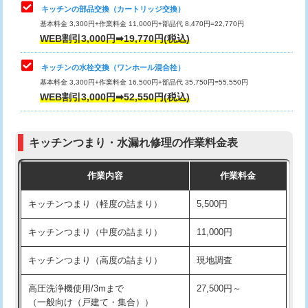
給水管工事※（塩ビ管（VP・HI）使
33,000円
キッチンの部品交換（カートリッジ交換）
用/3ｍまで)
基本料金 3,300円+作業料金 11,000円+部品代 8,470円=22,770円
止水・漏水調査・防水処理・清掃・修
33,000円
WEB割引3,000円➡19,770円(税込)
理・調整・分解・加工など（重作業）
給水管工事※（塩ビ管（VP・HI）使
+8,800円
用（追加）/3ｍ超え)
キッチンの水栓交換（ワンホール混合栓）
お風呂タンク脱着
16,500円
基本料金 3,300円+作業料金 16,500円+部品代 35,750円=55,550円
給水管工事※（ライニング鋼管・銅
44,000円
WEB割引3,000円➡52,550円(税込)
その他部品の脱着
8,800円～
管・ポリ管・HT管使用/3ｍまで)
交換・取付（タンク）
22,000円+材料費
給水管工事※（ライニング鋼管・銅
+8,800円
管・ポリ管・HT管使用/3ｍ超え)
キッチンつまり・水漏れ修理の作業料金表
交換・取付(単水栓（壁付・デッキ
13,200円+材料費
式）)
排水管工事（土の掘削・埋め戻し作
11,000円~
作業内容
作業料金
業）
交換・取付(混合水栓（壁付・デッキ
16,500円+材料費
キッチンつまり（軽度の詰まり）
5,500円
式・ワンホール）)
排水管工事（排水管工事/3ｍまで）
55,000円
キッチンつまり（中度の詰まり）
11,000円
交換・取付(排水栓・排水トラップ
22,000円+材料費
排水管工事（追加 排水管工事/3ｍ超
+11,000円
（P/S/ポップアップ））
え）
キッチンつまり（高度の詰まり）
現地調査
交換・取付（その他部品）
11,000円+材料費
マス交換（土の掘削・埋め戻し作業）
11,000円~
高圧洗浄機使用/3mまで
27,500円～
（一般向け（戸建て・集合））