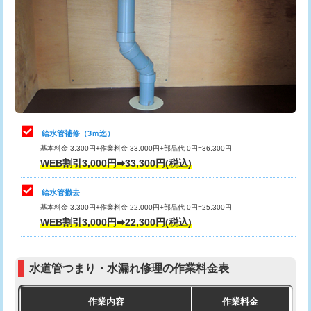
カメラ調査
33,000円
排水管工事（土の掘削・埋め戻し作
11,000円~
桝清掃
8,800円
業）
止水・漏水調査・防水処理・清掃・修
11,000円
排水管工事（排水管工事/3ｍまで）
55,000円
理・調整・分解・加工など（軽作業）
排水管工事（追加 排水管工事/3ｍ超
+11,000円
止水・漏水調査・防水処理・清掃・修
22,000円
え）
理・調整・分解・加工など（中作業）
給水管補修（3ｍ迄）
マス交換（土の掘削・埋め戻し作業）
11,000円~
基本料金 3,300円+作業料金 33,000円+部品代 0円=36,300円
止水・漏水調査・防水処理・清掃・修
33,000円
WEB割引3,000円➡33,300円(税込)
理・調整・分解・加工など（重作業）
マス交換（深さ50㎝未満）
55,000円
給水管撤去
その他部品の脱着
8,800円～
マス交換（深さ50㎝以上）
66,000円
基本料金 3,300円+作業料金 22,000円+部品代 0円=25,300円
WEB割引3,000円➡22,300円(税込)
交換・取付（タンク）
22,000円+材料費
コンクリート斫り（厚さ10㎝まで）
27,500円
交換・取付(単水栓（壁付・デッキ
13,200円+材料費
コンクリート斫り（厚さ10㎝超え）
38,500円
式）)
水道管つまり・水漏れ修理の作業料金表
モルタル補修（厚さ10㎝まで）
27,500円
交換・取付(混合水栓（壁付・デッキ
16,500円+材料費
作業内容
作業料金
式・ワンホール）)
モルタル補修（厚さ10㎝超え）
38,500円