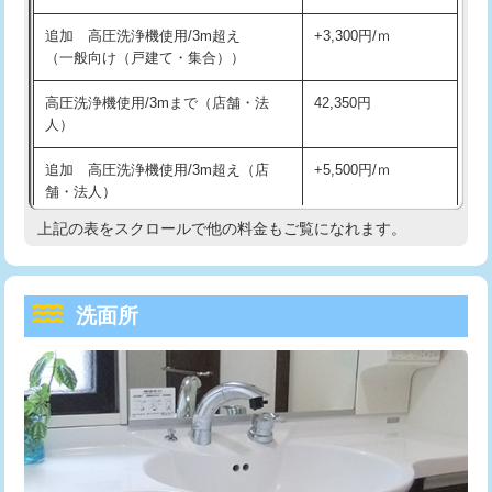
持込商品取付（単水栓）
13,200円
マス交換（深さ50㎝未満）
55,000円
追加 高圧洗浄機使用/3m超え
+3,300円/ｍ
持込商品取付（混合水栓）
16,500円
マス交換（深さ50㎝以上）
66,000円
（一般向け（戸建て・集合））
持込商品取付（浄水器・分岐水栓）
16,500円
コンクリート斫り（厚さ10㎝まで）
27,500円
高圧洗浄機使用/3mまで（店舗・法
42,350円
人）
給水管工事※（ホール加工)
16,500円
コンクリート斫り（厚さ10㎝超え）
38,500円
追加 高圧洗浄機使用/3m超え（店
+5,500円/ｍ
給水管工事※（バンド止め)
3,300円
モルタル補修（厚さ10㎝まで）
27,500円
舗・法人）
給水管工事※（支持金具設置)
5,500円
モルタル補修（厚さ10㎝超え）
38,500円
上記の表をスクロールで他の料金もご覧になれます。
高度高圧洗浄換
現地調査
給水管工事※（保温材使用（バンド止
5,500円
洗面台設置
38,500円
トーラー作業
16,500円
め込み）)
洗面所
追加人工
16,500円
トーラー機使用/3mまで
33,000円
給水管工事※（土の掘削・埋め戻し作
11,000円
業)
廃棄・処分
現場見積
追加トーラー機使用/3m超え
+3,300円
給水管工事※（塩ビ管（VP・HI）使
33,000円
※給水管工事は20mmまでの価格です。
カメラ調査
33,000円
用/3ｍまで)
桝清掃
8,800円
給水管工事※（塩ビ管（VP・HI）使
+8,800円