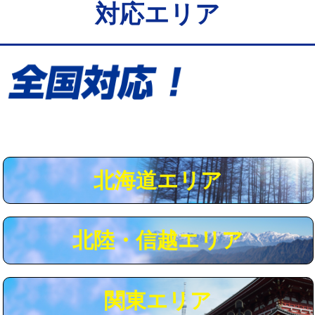
対応エリア
給水管工事※（保温材使用（バンド止
5,500円
め込み）)
給水管工事※（土の掘削・埋め戻し作
11,000円
業)
給水管工事※（塩ビ管（VP・HI）使
33,000円
用/3ｍまで)
給水管工事※（塩ビ管（VP・HI）使
+8,800円
用（追加）/3ｍ超え)
北海道エリア
給水管工事※（ライニング鋼管・銅
44,000円
管・ポリ管・HT管使用/3ｍまで)
北陸・信越エリア
給水管工事※（ライニング鋼管・銅
+8,800円
管・ポリ管・HT管使用/3ｍ超え)
マス交換（土の掘削・埋め戻し作業）
11,000円~
関東エリア
マス交換（深さ50㎝未満）
55,000円