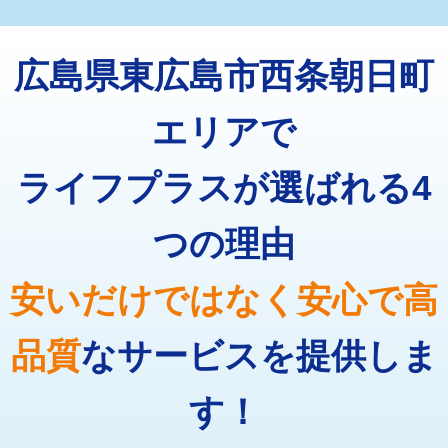
マス交換（深さ50㎝未満）
55,000円
トーラー機使用/3mまで
33,000円
マス交換（深さ50㎝以上）
66,000円
広島県東広島市西条朝日町
追加トーラー機使用/3m超え
+3,300円
コンクリート斫り（厚さ10㎝まで）
27,500円
カメラ調査
33,000円
エリアで
コンクリート斫り（厚さ10㎝超え）
38,500円
桝清掃
8,800円
ライフプラスが選ばれる4
モルタル補修（厚さ10㎝まで）
27,500円
止水・漏水調査・防水処理・清掃・修
11,000円
理・調整・分解・加工など（軽作業）
モルタル補修（厚さ10㎝超え）
38,500円
つの理由
止水・漏水調査・防水処理・清掃・修
22,000円
追加人工
16,500円
理・調整・分解・加工など（中作業）
安いだけではなく安心で高
廃棄・処分
現場見積
止水・漏水調査・防水処理・清掃・修
33,000円
理・調整・分解・加工など（重作業）
品質
なサービスを提供しま
その他部品の脱着
8,800円～
す！
交換・取付（タンク）
22,000円+材料費