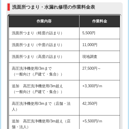
コンクリート斫り（厚さ10㎝まで）
27,500円
（P/S/ポップアップ））
洗面所つまり・水漏れ修理の作業料金表
コンクリート斫り（厚さ10㎝超え）
38,500円
交換・取付（その他部品）
11,000円+材料費
作業内容
作業料金
モルタル補修（厚さ10㎝まで）
27,500円
持込商品取付（単水栓）
13,200円
洗面所つまり（軽度の詰まり）
5,500円
モルタル補修（厚さ10㎝超え）
38,500円
持込商品取付（混合水栓）
16,500円
洗面所つまり（中度の詰まり）
11,000円
洗面台設置
38,500円
持込商品取付（浄水器・分岐水栓）
16,500円
洗面所つまり（高度の詰まり）
現地調査
バスタブ設置
現場見積
給水管工事※（ホール加工)
16,500円
高圧洗浄機使用/3mまで
27,500円～
追加人工
16,500円
（一般向け（戸建て・集合））
給水管工事※（バンド止め)
3,300円
廃棄・処分
現場見積
追加 高圧洗浄機使用/3m超え
+3,300円/ｍ
給水管工事※（支持金具設置)
5,500円
（一般向け（戸建て・集合））
※給水管工事は20mmまでの価格です。
給水管工事※（保温材使用（バンド止
5,500円
高圧洗浄機使用/3mまで（店舗・法
42,350円
め込み）)
人）
給水管工事※（土の掘削・埋め戻し作
11,000円
追加 高圧洗浄機使用/3m超え（店
+5,500円/ｍ
業)
舗・法人）