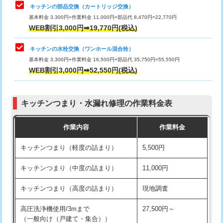
給水管工事※（塩ビ管（VP・HI）使
33,000円
キッチンの部品交換（カートリッジ交換）
用/3ｍまで)
基本料金 3,300円+作業料金 11,000円+部品代 8,470円=22,770円
止水・漏水調査・防水処理・清掃・修
33,000円
WEB割引3,000円➡19,770円(税込)
理・調整・分解・加工など（重作業）
給水管工事※（塩ビ管（VP・HI）使
+8,800円
用（追加）/3ｍ超え)
キッチンの水栓交換（ワンホール混合栓）
お風呂タンク脱着
16,500円
基本料金 3,300円+作業料金 16,500円+部品代 35,750円=55,550円
給水管工事※（ライニング鋼管・銅
44,000円
WEB割引3,000円➡52,550円(税込)
その他部品の脱着
8,800円～
管・ポリ管・HT管使用/3ｍまで)
交換・取付（タンク）
22,000円+材料費
給水管工事※（ライニング鋼管・銅
+8,800円
管・ポリ管・HT管使用/3ｍ超え)
キッチンつまり・水漏れ修理の作業料金表
交換・取付(単水栓（壁付・デッキ
13,200円+材料費
式）)
排水管工事（土の掘削・埋め戻し作
11,000円~
作業内容
作業料金
業）
交換・取付(混合水栓（壁付・デッキ
16,500円+材料費
キッチンつまり（軽度の詰まり）
5,500円
式・ワンホール）)
排水管工事（排水管工事/3ｍまで）
55,000円
キッチンつまり（中度の詰まり）
11,000円
交換・取付(排水栓・排水トラップ
22,000円+材料費
排水管工事（追加 排水管工事/3ｍ超
+11,000円
（P/S/ポップアップ））
え）
キッチンつまり（高度の詰まり）
現地調査
交換・取付（その他部品）
11,000円+材料費
マス交換（土の掘削・埋め戻し作業）
11,000円~
高圧洗浄機使用/3mまで
27,500円～
（一般向け（戸建て・集合））