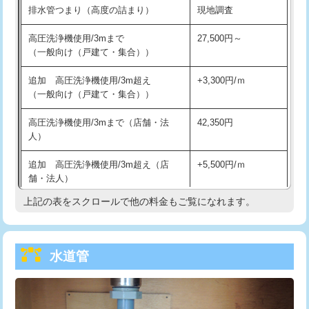
排水管つまり（高度の詰まり）
現地調査
給水管工事※（バンド止め)
3,300円
高圧洗浄機使用/3mまで
27,500円～
（一般向け（戸建て・集合））
給水管工事※（支持金具設置)
5,500円
追加 高圧洗浄機使用/3m超え
+3,300円/ｍ
給水管工事※（保温材使用（バンド止
5,500円
（一般向け（戸建て・集合））
め込み）)
高圧洗浄機使用/3mまで（店舗・法
42,350円
給水管工事※（土の掘削・埋め戻し作
11,000円
人）
業)
追加 高圧洗浄機使用/3m超え（店
+5,500円/ｍ
給水管工事※（塩ビ管（VP・HI）使
33,000円
舗・法人）
用/3ｍまで)
上記の表をスクロールで他の料金もご覧になれます。
高度高圧洗浄換
現地調査
給水管工事※（塩ビ管（VP・HI）使
+8,800円
用（追加）/3ｍ超え)
トーラー作業
16,500円
給水管工事※（ライニング鋼管・銅
44,000円
水道管
トーラー機使用/3mまで
33,000円
管・ポリ管・HT管使用/3ｍまで)
追加トーラー機使用/3m超え
+3,300円
給水管工事※（ライニング鋼管・銅
+8,800円
管・ポリ管・HT管使用/3ｍ超え)