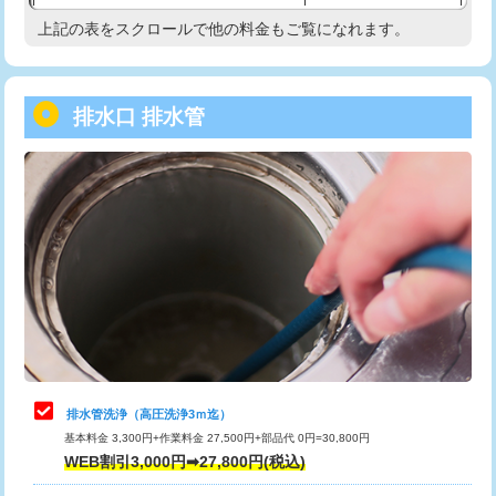
給水管工事※（塩ビ管（VP・HI）使
33,000円
上記の表をスクロールで他の料金もご覧になれます。
高度高圧洗浄換
現地調査
用/3ｍまで)
トーラー作業
16,500円
給水管工事※（塩ビ管（VP・HI）使
+8,800円
用（追加）/3ｍ超え)
排水口 排水管
トーラー機使用/3mまで
33,000円
給水管工事※（ライニング鋼管・銅
44,000円
追加トーラー機使用/3m超え
+3,300円
管・ポリ管・HT管使用/3ｍまで)
カメラ調査
33,000円
給水管工事※（ライニング鋼管・銅
+8,800円
管・ポリ管・HT管使用/3ｍ超え)
桝清掃
8,800円
排水管工事（土の掘削・埋め戻し作
11,000円~
止水・漏水調査・防水処理・清掃・修
11,000円
業）
理・調整・分解・加工など（軽作業）
排水管工事（排水管工事/3ｍまで）
55,000円
止水・漏水調査・防水処理・清掃・修
22,000円
理・調整・分解・加工など（中作業）
排水管工事（追加 排水管工事/3ｍ超
+11,000円
排水管洗浄（高圧洗浄3ｍ迄）
え）
基本料金 3,300円+作業料金 27,500円+部品代 0円=30,800円
止水・漏水調査・防水処理・清掃・修
33,000円
WEB割引3,000円➡27,800円(税込)
理・調整・分解・加工など（重作業）
マス交換（土の掘削・埋め戻し作業）
11,000円~