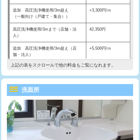
持込商品取付（単水栓）
13,200円
マス交換（深さ50㎝未満）
55,000円
追加 高圧洗浄機使用/3m超え
+3,300円/ｍ
持込商品取付（混合水栓）
16,500円
マス交換（深さ50㎝以上）
66,000円
（一般向け（戸建て・集合））
持込商品取付（浄水器・分岐水栓）
16,500円
コンクリート斫り（厚さ10㎝まで）
27,500円
高圧洗浄機使用/3mまで（店舗・法
42,350円
人）
給水管工事※（ホール加工)
16,500円
コンクリート斫り（厚さ10㎝超え）
38,500円
追加 高圧洗浄機使用/3m超え（店
+5,500円/ｍ
給水管工事※（バンド止め)
3,300円
モルタル補修（厚さ10㎝まで）
27,500円
舗・法人）
給水管工事※（支持金具設置)
5,500円
モルタル補修（厚さ10㎝超え）
38,500円
上記の表をスクロールで他の料金もご覧になれます。
高度高圧洗浄換
現地調査
給水管工事※（保温材使用（バンド止
5,500円
洗面台設置
38,500円
トーラー作業
16,500円
め込み）)
洗面所
追加人工
16,500円
トーラー機使用/3mまで
33,000円
給水管工事※（土の掘削・埋め戻し作
11,000円
業)
廃棄・処分
現場見積
追加トーラー機使用/3m超え
+3,300円
給水管工事※（塩ビ管（VP・HI）使
33,000円
※給水管工事は20mmまでの価格です。
カメラ調査
33,000円
用/3ｍまで)
桝清掃
8,800円
給水管工事※（塩ビ管（VP・HI）使
+8,800円