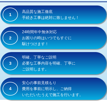
交換・取付(単水栓（壁付・デッキ
13,200円+材料費
式）)
高品質な施工徹底
1
交換・取付(混合水栓（壁付・デッキ
16,500円+材料費
手続き工事は絶対に致しません！
式・ワンホール）)
交換・取付(排水栓・排水トラップ
22,000円+材料費
24時間年中無休対応
（P/S/ポップアップ））
2
お困りの時はいつでもすぐに
駆けつけます！
交換・取付（その他部品）
11,000円+材料費
持込商品取付（単水栓）
13,200円
明確、丁寧なご説明
3
必要な工事内容を明確、丁寧に
持込商品取付（混合水栓）
16,500円
ご説明します。
持込商品取付（浄水器・分岐水栓）
16,500円
安心の事前見積もり
給水管工事※（ホール加工)
16,500円
4
費用を事前に明示し、ご納得
いただいたうえで施工を行います。
給水管工事※（バンド止め)
3,300円
給水管工事※（支持金具設置)
5,500円