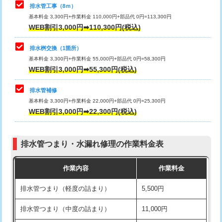
排水管工事（8ｍ）
その他部品の脱着
8,800円～
マス交換（深さ50㎝未満）
55,000円
基本料金 3,300円+作業料金 110,000円+部品代 0円=113,300円
WEB割引3,000円➡110,300円(税込)
交換・取付（タンク）
22,000円+材料費
マス交換（深さ50㎝以上）
66,000円
交換・取付(単水栓（壁付・デッキ
13,200円+材料費
コンクリート斫り（厚さ10㎝まで）
27,500円
排水桝交換（1箇所）
式）)
基本料金 3,300円+作業料金 55,000円+部品代 0円=58,300円
コンクリート斫り（厚さ10㎝超え）
38,500円
WEB割引3,000円➡55,300円(税込)
交換・取付(混合水栓（壁付・デッキ
16,500円+材料費
式・ワンホール）)
モルタル補修（厚さ10㎝まで）
27,500円
排水管補修
基本料金 3,300円+作業料金 22,000円+部品代 0円=25,300円
交換・取付(排水栓・排水トラップ
22,000円+材料費
モルタル補修（厚さ10㎝超え）
38,500円
WEB割引3,000円➡22,300円(税込)
（P/S/ポップアップ））
台所シンク・作業台設置
現場見積
交換・取付（その他部品）
11,000円+材料費
排水管つまり・水漏れ修理の作業料金表
追加人工
16,500円
持込商品取付（単水栓）
13,200円
作業内容
作業料金
廃棄・処分
現場見積
持込商品取付（混合水栓）
16,500円
排水管つまり（軽度の詰まり）
5,500円
※給水管工事は20mmまでの価格です。
持込商品取付（浄水器・分岐水栓）
16,500円
排水管つまり（中度の詰まり）
11,000円
給水管工事※（ホール加工)
16,500円