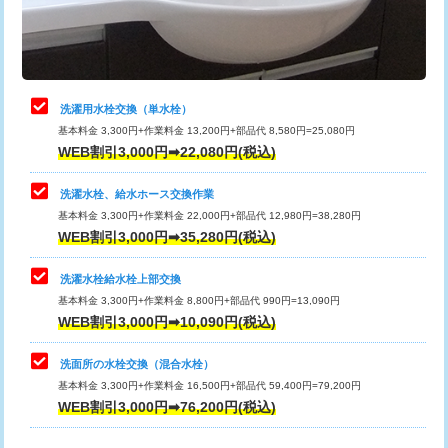
用（追加）/3ｍ超え)
止水・漏水調査・防水処理・清掃・修
11,000円
理・調整・分解・加工など（軽作業）
給水管工事※（ライニング鋼管・銅
44,000円
管・ポリ管・HT管使用/3ｍまで)
止水・漏水調査・防水処理・清掃・修
22,000円
理・調整・分解・加工など（中作業）
給水管工事※（ライニング鋼管・銅
+8,800円
洗濯用水栓交換（単水栓）
管・ポリ管・HT管使用/3ｍ超え)
基本料金 3,300円+作業料金 13,200円+部品代 8,580円=25,080円
止水・漏水調査・防水処理・清掃・修
33,000円
WEB割引3,000円➡22,080円(税込)
理・調整・分解・加工など（重作業）
排水管工事（土の掘削・埋め戻し作
11,000円~
業）
洗濯水栓、給水ホース交換作業
キッチンタンク脱着
16,500円
基本料金 3,300円+作業料金 22,000円+部品代 12,980円=38,280円
排水管工事（排水管工事/3ｍまで）
55,000円
WEB割引3,000円➡35,280円(税込)
その他部品の脱着
8,800円～
排水管工事（追加 排水管工事/3ｍ超
+11,000円
交換・取付（タンク）
22,000円+材料費
洗濯水栓給水栓上部交換
え）
基本料金 3,300円+作業料金 8,800円+部品代 990円=13,090円
交換・取付(単水栓（壁付・デッキ
13,200円+材料費
WEB割引3,000円➡10,090円(税込)
マス交換（土の掘削・埋め戻し作業）
11,000円~
式）)
洗面所の水栓交換（混合水栓）
マス交換（深さ50㎝未満）
55,000円
交換・取付(混合水栓（壁付・デッキ
16,500円+材料費
基本料金 3,300円+作業料金 16,500円+部品代 59,400円=79,200円
式・ワンホール）)
WEB割引3,000円➡76,200円(税込)
マス交換（深さ50㎝以上）
66,000円
交換・取付(排水栓・排水トラップ
22,000円+材料費