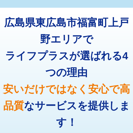
マス交換（深さ50㎝未満）
55,000円
トーラー機使用/3mまで
33,000円
マス交換（深さ50㎝以上）
66,000円
広島県東広島市福富町上戸
追加トーラー機使用/3m超え
+3,300円
コンクリート斫り（厚さ10㎝まで）
27,500円
カメラ調査
33,000円
野エリアで
コンクリート斫り（厚さ10㎝超え）
38,500円
桝清掃
8,800円
ライフプラスが選ばれる4
モルタル補修（厚さ10㎝まで）
27,500円
止水・漏水調査・防水処理・清掃・修
11,000円
理・調整・分解・加工など（軽作業）
モルタル補修（厚さ10㎝超え）
38,500円
つの理由
止水・漏水調査・防水処理・清掃・修
22,000円
追加人工
16,500円
理・調整・分解・加工など（中作業）
安いだけではなく安心で高
廃棄・処分
現場見積
止水・漏水調査・防水処理・清掃・修
33,000円
理・調整・分解・加工など（重作業）
品質
なサービスを提供しま
その他部品の脱着
8,800円～
す！
交換・取付（タンク）
22,000円+材料費