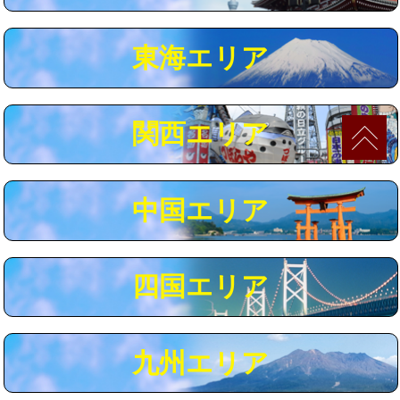
マス交換（深さ50㎝以上）
66,000円
東海エリア
コンクリート斫り（厚さ10㎝まで）
27,500円
コンクリート斫り（厚さ10㎝超え）
38,500円
関西エリア
モルタル補修（厚さ10㎝まで）
27,500円
モルタル補修（厚さ10㎝超え）
38,500円
中国エリア
追加人工
16,500円
廃棄・処分
現場見積
四国エリア
※給水管工事は20mmまでの価格です。
九州エリア