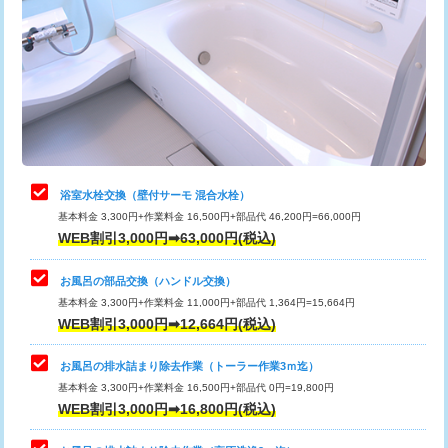
カメラ調査
33,000円
桝清掃
8,800円
止水・漏水調査・防水処理・清掃・修
11,000円
理・調整・分解・加工など（軽作業）
止水・漏水調査・防水処理・清掃・修
22,000円
理・調整・分解・加工など（中作業）
浴室水栓交換（壁付サーモ 混合水栓）
基本料金 3,300円+作業料金 16,500円+部品代 46,200円=66,000円
止水・漏水調査・防水処理・清掃・修
33,000円
WEB割引3,000円➡63,000円(税込)
理・調整・分解・加工など（重作業）
お風呂の部品交換（ハンドル交換）
トイレタンク脱着
16,500円
基本料金 3,300円+作業料金 11,000円+部品代 1,364円=15,664円
WEB割引3,000円➡12,664円(税込)
トイレ便器脱着
16,500円
タンクレストイレ脱着
33,000円
お風呂の排水詰まり除去作業（トーラー作業3ｍ迄）
基本料金 3,300円+作業料金 16,500円+部品代 0円=19,800円
小便器トイレ脱着
現地見積
WEB割引3,000円➡16,800円(税込)
その他部品の脱着
8,800円～