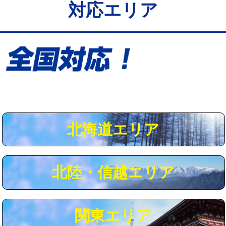
対応エリア
給水管工事※（保温材使用（バンド止
5,500円
め込み）)
給水管工事※（土の掘削・埋め戻し作
11,000円
業)
給水管工事※（塩ビ管（VP・HI）使
33,000円
用/3ｍまで)
給水管工事※（塩ビ管（VP・HI）使
+8,800円
用（追加）/3ｍ超え)
北海道エリア
給水管工事※（ライニング鋼管・銅
44,000円
管・ポリ管・HT管使用/3ｍまで)
北陸・信越エリア
給水管工事※（ライニング鋼管・銅
+8,800円
管・ポリ管・HT管使用/3ｍ超え)
マス交換（土の掘削・埋め戻し作業）
11,000円~
関東エリア
マス交換（深さ50㎝未満）
55,000円