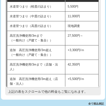
水道管つまり（軽度の詰まり）
5,500円
交換・取付(排水栓・排水トラップ
22,000円+材料費
洗面台設置
38,500円
（P/S/ポップアップ））
水道管つまり（中度の詰まり）
11,000円
化粧台設置
22,000円
交換・取付（その他部品）
11,000円+材料費
水道管つまり（高度の詰まり）
現地調査
追加人工
16,500円
持込商品取付（単水栓）
13,200円
高圧洗浄機使用/3mまで
27,500円～
廃棄・処分
現場見積
（一般向け（戸建て・集合））
持込商品取付（混合水栓）
16,500円
※給水管工事は20mmまでの価格です。
追加 高圧洗浄機使用/3m超え
+3,300円/ｍ
持込商品取付（浄水器・分岐水栓）
16,500円
（一般向け（戸建て・集合））
排水管工事（土の掘削・埋め戻し作
11,000円~
高圧洗浄機使用/3mまで（店舗・法
42,350円
業）
人）
排水管工事（排水管工事/3ｍまで）
55,000円
追加 高圧洗浄機使用/3m超え（店
+5,500円/ｍ
舗・法人）
排水管工事（追加 排水管工事/3ｍ超
+11,000円
え）
上記の表をスクロールで他の料金もご覧になれます。
高度高圧洗浄換
現地調査
マス交換（土の掘削・埋め戻し作業）
11,000円~
トーラー作業
16,500円
全て税込表記