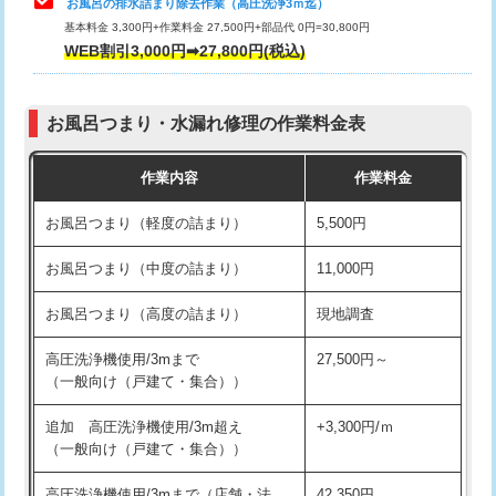
お風呂の排水詰まり除去作業（高圧洗浄3ｍ迄）
基本料金 3,300円+作業料金 27,500円+部品代 0円=30,800円
交換・取付（タンク）
22,000円+材料費
WEB割引3,000円➡27,800円(税込)
交換・取付（便器）
22,000円+材料費
お風呂つまり・水漏れ修理の作業料金表
交換・取付（普通便座）
11,000円+材料費
作業内容
作業料金
交換・取付（温水洗浄便座）
16,500円+材料費
お風呂つまり（軽度の詰まり）
5,500円
交換・取付(単水栓（壁付・デッキ
13,200円+材料費
式）)
お風呂つまり（中度の詰まり）
11,000円
交換・取付(混合水栓（壁付・デッキ
16,500円+材料費
お風呂つまり（高度の詰まり）
現地調査
式・ワンホール）)
高圧洗浄機使用/3mまで
27,500円～
交換・取付(排水栓・排水トラップ
22,000円+材料費
（一般向け（戸建て・集合））
（P/S/ポップアップ））
追加 高圧洗浄機使用/3m超え
+3,300円/ｍ
交換・取付（その他部品）
11,000円+材料費
（一般向け（戸建て・集合））
持込商品取付（単水栓）
13,200円
高圧洗浄機使用/3mまで（店舗・法
42,350円