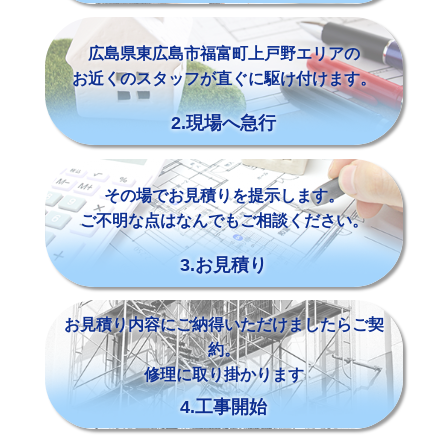
広島県東広島市福富町上戸野エリアの
お近くのスタッフが直ぐに駆け付けます。
2.現場へ急行
その場でお見積りを提示します。
ご不明な点はなんでもご相談ください。
3.お見積り
お見積り内容にご納得いただけましたらご契
約。
修理に取り掛かります
4.工事開始