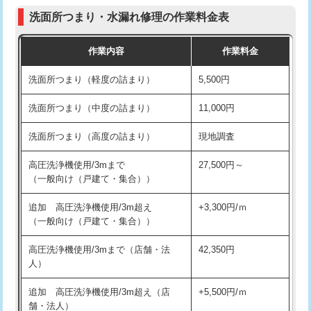
コンクリート斫り（厚さ10㎝まで）
27,500円
（P/S/ポップアップ））
洗面所つまり・水漏れ修理の作業料金表
コンクリート斫り（厚さ10㎝超え）
38,500円
交換・取付（その他部品）
11,000円+材料費
作業内容
作業料金
モルタル補修（厚さ10㎝まで）
27,500円
持込商品取付（単水栓）
13,200円
洗面所つまり（軽度の詰まり）
5,500円
モルタル補修（厚さ10㎝超え）
38,500円
持込商品取付（混合水栓）
16,500円
洗面所つまり（中度の詰まり）
11,000円
洗面台設置
38,500円
持込商品取付（浄水器・分岐水栓）
16,500円
洗面所つまり（高度の詰まり）
現地調査
バスタブ設置
現場見積
給水管工事※（ホール加工)
16,500円
高圧洗浄機使用/3mまで
27,500円～
追加人工
16,500円
（一般向け（戸建て・集合））
給水管工事※（バンド止め)
3,300円
廃棄・処分
現場見積
追加 高圧洗浄機使用/3m超え
+3,300円/ｍ
給水管工事※（支持金具設置)
5,500円
（一般向け（戸建て・集合））
※給水管工事は20mmまでの価格です。
給水管工事※（保温材使用（バンド止
5,500円
高圧洗浄機使用/3mまで（店舗・法
42,350円
め込み）)
人）
給水管工事※（土の掘削・埋め戻し作
11,000円
追加 高圧洗浄機使用/3m超え（店
+5,500円/ｍ
業)
舗・法人）