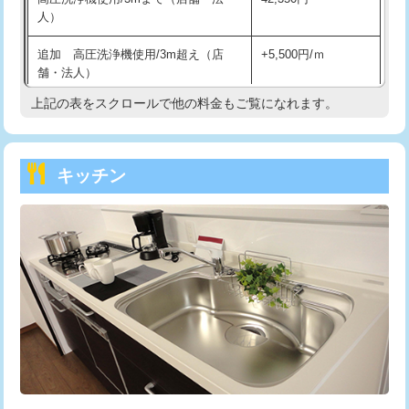
人）
持込商品取付（混合水栓）
16,500円
追加 高圧洗浄機使用/3m超え（店
+5,500円/ｍ
持込商品取付（浄水器・分岐水栓）
16,500円
舗・法人）
持込商品取付（温水洗浄便座）
22,000円
上記の表をスクロールで他の料金もご覧になれます。
高度高圧洗浄換
現地調査
持込商品取付（普通便座⇔温水洗浄便
22,000円
トーラー作業
16,500円
座）
キッチン
トーラー機使用/3mまで
33,000円
給水管工事※（ホール加工)
16,500円
追加トーラー機使用/3m超え
+3,300円
給水管工事※（バンド止め)
3,300円
カメラ調査
33,000円
給水管工事※（支持金具設置)
5,500円
桝清掃
8,800円
給水管工事※（保温材使用（バンド止
5,500円
め込み）)
止水・漏水調査・防水処理・清掃・修
11,000円
理・調整・分解・加工など（軽作業）
給水管工事※（土の掘削・埋め戻し作
11,000円
業)
止水・漏水調査・防水処理・清掃・修
22,000円
理・調整・分解・加工など（中作業）