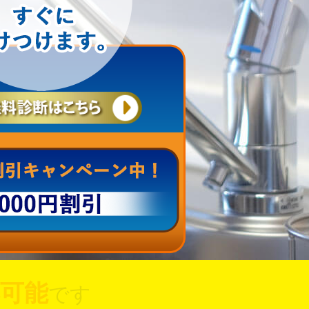
可能
です