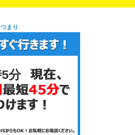
水つまり
時5分