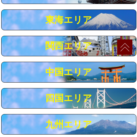
マス交換（深さ50㎝以上）
66,000円
東海エリア
コンクリート斫り（厚さ10㎝まで）
27,500円
コンクリート斫り（厚さ10㎝超え）
38,500円
関西エリア
モルタル補修（厚さ10㎝まで）
27,500円
モルタル補修（厚さ10㎝超え）
38,500円
中国エリア
追加人工
16,500円
廃棄・処分
現場見積
四国エリア
※給水管工事は20mmまでの価格です。
九州エリア