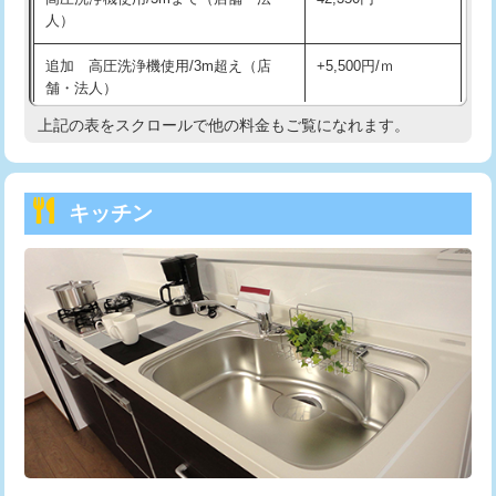
人）
持込商品取付（混合水栓）
16,500円
追加 高圧洗浄機使用/3m超え（店
+5,500円/ｍ
持込商品取付（浄水器・分岐水栓）
16,500円
舗・法人）
持込商品取付（温水洗浄便座）
22,000円
上記の表をスクロールで他の料金もご覧になれます。
高度高圧洗浄換
現地調査
持込商品取付（普通便座⇔温水洗浄便
22,000円
トーラー作業
16,500円
座）
キッチン
トーラー機使用/3mまで
33,000円
給水管工事※（ホール加工)
16,500円
追加トーラー機使用/3m超え
+3,300円
給水管工事※（バンド止め)
3,300円
カメラ調査
33,000円
給水管工事※（支持金具設置)
5,500円
桝清掃
8,800円
給水管工事※（保温材使用（バンド止
5,500円
め込み）)
止水・漏水調査・防水処理・清掃・修
11,000円
理・調整・分解・加工など（軽作業）
給水管工事※（土の掘削・埋め戻し作
11,000円
業)
止水・漏水調査・防水処理・清掃・修
22,000円
理・調整・分解・加工など（中作業）