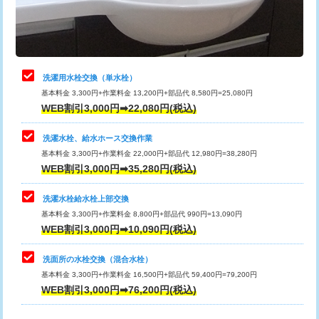
用（追加）/3ｍ超え)
止水・漏水調査・防水処理・清掃・修
11,000円
理・調整・分解・加工など（軽作業）
給水管工事※（ライニング鋼管・銅
44,000円
管・ポリ管・HT管使用/3ｍまで)
止水・漏水調査・防水処理・清掃・修
22,000円
理・調整・分解・加工など（中作業）
給水管工事※（ライニング鋼管・銅
+8,800円
洗濯用水栓交換（単水栓）
管・ポリ管・HT管使用/3ｍ超え)
基本料金 3,300円+作業料金 13,200円+部品代 8,580円=25,080円
止水・漏水調査・防水処理・清掃・修
33,000円
WEB割引3,000円➡22,080円(税込)
理・調整・分解・加工など（重作業）
排水管工事（土の掘削・埋め戻し作
11,000円~
業）
洗濯水栓、給水ホース交換作業
キッチンタンク脱着
16,500円
基本料金 3,300円+作業料金 22,000円+部品代 12,980円=38,280円
排水管工事（排水管工事/3ｍまで）
55,000円
WEB割引3,000円➡35,280円(税込)
その他部品の脱着
8,800円～
排水管工事（追加 排水管工事/3ｍ超
+11,000円
交換・取付（タンク）
22,000円+材料費
洗濯水栓給水栓上部交換
え）
基本料金 3,300円+作業料金 8,800円+部品代 990円=13,090円
交換・取付(単水栓（壁付・デッキ
13,200円+材料費
WEB割引3,000円➡10,090円(税込)
マス交換（土の掘削・埋め戻し作業）
11,000円~
式）)
洗面所の水栓交換（混合水栓）
マス交換（深さ50㎝未満）
55,000円
交換・取付(混合水栓（壁付・デッキ
16,500円+材料費
基本料金 3,300円+作業料金 16,500円+部品代 59,400円=79,200円
式・ワンホール）)
WEB割引3,000円➡76,200円(税込)
マス交換（深さ50㎝以上）
66,000円
交換・取付(排水栓・排水トラップ
22,000円+材料費