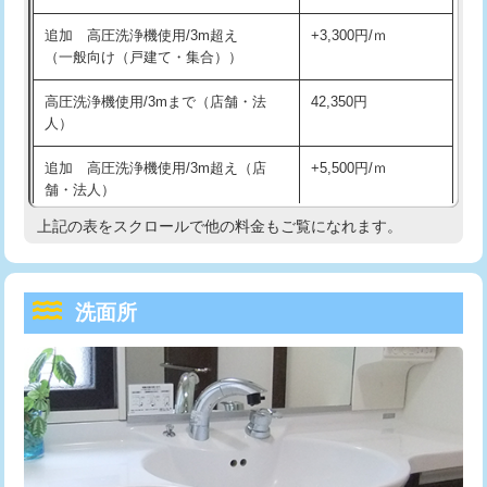
持込商品取付（単水栓）
13,200円
マス交換（深さ50㎝未満）
55,000円
追加 高圧洗浄機使用/3m超え
+3,300円/ｍ
持込商品取付（混合水栓）
16,500円
マス交換（深さ50㎝以上）
66,000円
（一般向け（戸建て・集合））
持込商品取付（浄水器・分岐水栓）
16,500円
コンクリート斫り（厚さ10㎝まで）
27,500円
高圧洗浄機使用/3mまで（店舗・法
42,350円
人）
給水管工事※（ホール加工)
16,500円
コンクリート斫り（厚さ10㎝超え）
38,500円
追加 高圧洗浄機使用/3m超え（店
+5,500円/ｍ
給水管工事※（バンド止め)
3,300円
モルタル補修（厚さ10㎝まで）
27,500円
舗・法人）
給水管工事※（支持金具設置)
5,500円
モルタル補修（厚さ10㎝超え）
38,500円
上記の表をスクロールで他の料金もご覧になれます。
高度高圧洗浄換
現地調査
給水管工事※（保温材使用（バンド止
5,500円
洗面台設置
38,500円
トーラー作業
16,500円
め込み）)
洗面所
追加人工
16,500円
トーラー機使用/3mまで
33,000円
給水管工事※（土の掘削・埋め戻し作
11,000円
業)
廃棄・処分
現場見積
追加トーラー機使用/3m超え
+3,300円
給水管工事※（塩ビ管（VP・HI）使
33,000円
※給水管工事は20mmまでの価格です。
カメラ調査
33,000円
用/3ｍまで)
桝清掃
8,800円
給水管工事※（塩ビ管（VP・HI）使
+8,800円