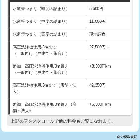
水道管つまり（軽度の詰まり）
5,500円
交換・取付(排水栓・排水トラップ
22,000円+材料費
洗面台設置
38,500円
（P/S/ポップアップ））
水道管つまり（中度の詰まり）
11,000円
化粧台設置
22,000円
交換・取付（その他部品）
11,000円+材料費
水道管つまり（高度の詰まり）
現地調査
追加人工
16,500円
持込商品取付（単水栓）
13,200円
高圧洗浄機使用/3mまで
27,500円～
廃棄・処分
現場見積
（一般向け（戸建て・集合））
持込商品取付（混合水栓）
16,500円
※給水管工事は20mmまでの価格です。
追加 高圧洗浄機使用/3m超え
+3,300円/ｍ
持込商品取付（浄水器・分岐水栓）
16,500円
（一般向け（戸建て・集合））
排水管工事（土の掘削・埋め戻し作
11,000円~
高圧洗浄機使用/3mまで（店舗・法
42,350円
業）
人）
排水管工事（排水管工事/3ｍまで）
55,000円
追加 高圧洗浄機使用/3m超え（店
+5,500円/ｍ
舗・法人）
排水管工事（追加 排水管工事/3ｍ超
+11,000円
え）
上記の表をスクロールで他の料金もご覧になれます。
高度高圧洗浄換
現地調査
マス交換（土の掘削・埋め戻し作業）
11,000円~
トーラー作業
16,500円
全て税込表記