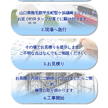
山口県熊毛郡平生町竪ケ浜礒崎エリアの
お近くのスタッフが直ぐに駆け付けます。
2.現場へ急行
その場でお見積りを提示します。
ご不明な点はなんでもご相談ください。
3.お見積り
お見積り内容にご納得いただけましたらご契
約。
修理に取り掛かります
4.工事開始