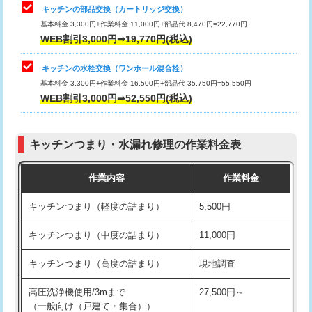
給水管工事※（塩ビ管（VP・HI）使
33,000円
キッチンの部品交換（カートリッジ交換）
用/3ｍまで)
基本料金 3,300円+作業料金 11,000円+部品代 8,470円=22,770円
止水・漏水調査・防水処理・清掃・修
33,000円
WEB割引3,000円➡19,770円(税込)
理・調整・分解・加工など（重作業）
給水管工事※（塩ビ管（VP・HI）使
+8,800円
用（追加）/3ｍ超え)
キッチンの水栓交換（ワンホール混合栓）
お風呂タンク脱着
16,500円
基本料金 3,300円+作業料金 16,500円+部品代 35,750円=55,550円
給水管工事※（ライニング鋼管・銅
44,000円
WEB割引3,000円➡52,550円(税込)
その他部品の脱着
8,800円～
管・ポリ管・HT管使用/3ｍまで)
交換・取付（タンク）
22,000円+材料費
給水管工事※（ライニング鋼管・銅
+8,800円
管・ポリ管・HT管使用/3ｍ超え)
キッチンつまり・水漏れ修理の作業料金表
交換・取付(単水栓（壁付・デッキ
13,200円+材料費
式）)
排水管工事（土の掘削・埋め戻し作
11,000円~
作業内容
作業料金
業）
交換・取付(混合水栓（壁付・デッキ
16,500円+材料費
キッチンつまり（軽度の詰まり）
5,500円
式・ワンホール）)
排水管工事（排水管工事/3ｍまで）
55,000円
キッチンつまり（中度の詰まり）
11,000円
交換・取付(排水栓・排水トラップ
22,000円+材料費
排水管工事（追加 排水管工事/3ｍ超
+11,000円
（P/S/ポップアップ））
え）
キッチンつまり（高度の詰まり）
現地調査
交換・取付（その他部品）
11,000円+材料費
マス交換（土の掘削・埋め戻し作業）
11,000円~
高圧洗浄機使用/3mまで
27,500円～
（一般向け（戸建て・集合））