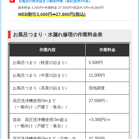
お風呂の排水詰まり除去作業（高圧洗浄3ｍ迄）
基本料金 3,300円+作業料金 27,500円+部品代 0円=30,800円
交換・取付（タンク）
22,000円+材料費
WEB割引3,000円➡27,800円(税込)
交換・取付（便器）
22,000円+材料費
お風呂つまり・水漏れ修理の作業料金表
交換・取付（普通便座）
11,000円+材料費
作業内容
作業料金
交換・取付（温水洗浄便座）
16,500円+材料費
お風呂つまり（軽度の詰まり）
5,500円
交換・取付(単水栓（壁付・デッキ
13,200円+材料費
式）)
お風呂つまり（中度の詰まり）
11,000円
交換・取付(混合水栓（壁付・デッキ
16,500円+材料費
お風呂つまり（高度の詰まり）
現地調査
式・ワンホール）)
高圧洗浄機使用/3mまで
27,500円～
交換・取付(排水栓・排水トラップ
22,000円+材料費
（一般向け（戸建て・集合））
（P/S/ポップアップ））
追加 高圧洗浄機使用/3m超え
+3,300円/ｍ
交換・取付（その他部品）
11,000円+材料費
（一般向け（戸建て・集合））
持込商品取付（単水栓）
13,200円
高圧洗浄機使用/3mまで（店舗・法
42,350円