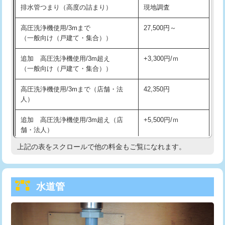
排水管つまり（高度の詰まり）
現地調査
給水管工事※（バンド止め)
3,300円
高圧洗浄機使用/3mまで
27,500円～
（一般向け（戸建て・集合））
給水管工事※（支持金具設置)
5,500円
追加 高圧洗浄機使用/3m超え
+3,300円/ｍ
給水管工事※（保温材使用（バンド止
5,500円
（一般向け（戸建て・集合））
め込み）)
高圧洗浄機使用/3mまで（店舗・法
42,350円
給水管工事※（土の掘削・埋め戻し作
11,000円
人）
業)
追加 高圧洗浄機使用/3m超え（店
+5,500円/ｍ
給水管工事※（塩ビ管（VP・HI）使
33,000円
舗・法人）
用/3ｍまで)
上記の表をスクロールで他の料金もご覧になれます。
高度高圧洗浄換
現地調査
給水管工事※（塩ビ管（VP・HI）使
+8,800円
用（追加）/3ｍ超え)
トーラー作業
16,500円
給水管工事※（ライニング鋼管・銅
44,000円
水道管
トーラー機使用/3mまで
33,000円
管・ポリ管・HT管使用/3ｍまで)
追加トーラー機使用/3m超え
+3,300円
給水管工事※（ライニング鋼管・銅
+8,800円
管・ポリ管・HT管使用/3ｍ超え)