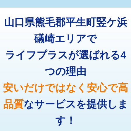
マス交換（深さ50㎝未満）
55,000円
トーラー機使用/3mまで
33,000円
マス交換（深さ50㎝以上）
66,000円
山口県熊毛郡平生町竪ケ浜
追加トーラー機使用/3m超え
+3,300円
コンクリート斫り（厚さ10㎝まで）
27,500円
カメラ調査
33,000円
礒崎エリアで
コンクリート斫り（厚さ10㎝超え）
38,500円
桝清掃
8,800円
ライフプラスが選ばれる4
モルタル補修（厚さ10㎝まで）
27,500円
止水・漏水調査・防水処理・清掃・修
11,000円
理・調整・分解・加工など（軽作業）
モルタル補修（厚さ10㎝超え）
38,500円
つの理由
止水・漏水調査・防水処理・清掃・修
22,000円
追加人工
16,500円
理・調整・分解・加工など（中作業）
安いだけではなく安心で高
廃棄・処分
現場見積
止水・漏水調査・防水処理・清掃・修
33,000円
理・調整・分解・加工など（重作業）
品質
なサービスを提供しま
その他部品の脱着
8,800円～
す！
交換・取付（タンク）
22,000円+材料費