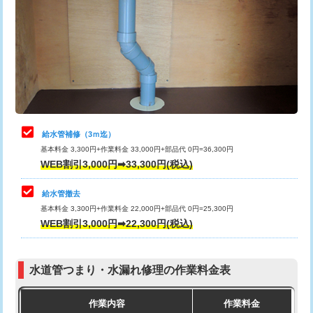
カメラ調査
33,000円
排水管工事（土の掘削・埋め戻し作
11,000円~
桝清掃
8,800円
業）
止水・漏水調査・防水処理・清掃・修
11,000円
排水管工事（排水管工事/3ｍまで）
55,000円
理・調整・分解・加工など（軽作業）
排水管工事（追加 排水管工事/3ｍ超
+11,000円
止水・漏水調査・防水処理・清掃・修
22,000円
え）
理・調整・分解・加工など（中作業）
給水管補修（3ｍ迄）
マス交換（土の掘削・埋め戻し作業）
11,000円~
基本料金 3,300円+作業料金 33,000円+部品代 0円=36,300円
止水・漏水調査・防水処理・清掃・修
33,000円
WEB割引3,000円➡33,300円(税込)
理・調整・分解・加工など（重作業）
マス交換（深さ50㎝未満）
55,000円
給水管撤去
その他部品の脱着
8,800円～
マス交換（深さ50㎝以上）
66,000円
基本料金 3,300円+作業料金 22,000円+部品代 0円=25,300円
WEB割引3,000円➡22,300円(税込)
交換・取付（タンク）
22,000円+材料費
コンクリート斫り（厚さ10㎝まで）
27,500円
交換・取付(単水栓（壁付・デッキ
13,200円+材料費
コンクリート斫り（厚さ10㎝超え）
38,500円
式）)
水道管つまり・水漏れ修理の作業料金表
モルタル補修（厚さ10㎝まで）
27,500円
交換・取付(混合水栓（壁付・デッキ
16,500円+材料費
作業内容
作業料金
式・ワンホール）)
モルタル補修（厚さ10㎝超え）
38,500円