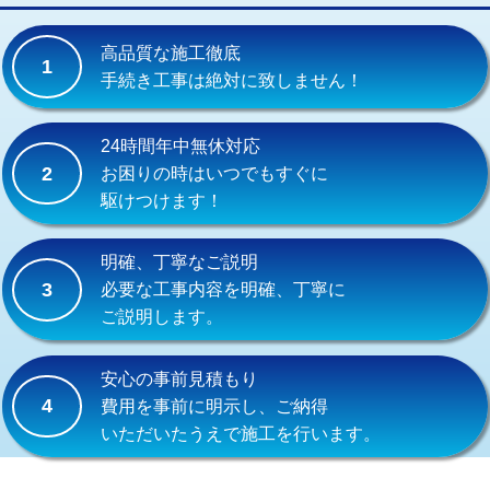
交換・取付(単水栓（壁付・デッキ
13,200円+材料費
式）)
高品質な施工徹底
1
交換・取付(混合水栓（壁付・デッキ
16,500円+材料費
手続き工事は絶対に致しません！
式・ワンホール）)
交換・取付(排水栓・排水トラップ
22,000円+材料費
24時間年中無休対応
（P/S/ポップアップ））
2
お困りの時はいつでもすぐに
駆けつけます！
交換・取付（その他部品）
11,000円+材料費
持込商品取付（単水栓）
13,200円
明確、丁寧なご説明
3
必要な工事内容を明確、丁寧に
持込商品取付（混合水栓）
16,500円
ご説明します。
持込商品取付（浄水器・分岐水栓）
16,500円
安心の事前見積もり
給水管工事※（ホール加工)
16,500円
4
費用を事前に明示し、ご納得
いただいたうえで施工を行います。
給水管工事※（バンド止め)
3,300円
給水管工事※（支持金具設置)
5,500円