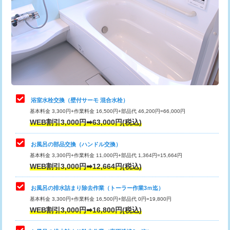
カメラ調査
33,000円
桝清掃
8,800円
止水・漏水調査・防水処理・清掃・修
11,000円
理・調整・分解・加工など（軽作業）
止水・漏水調査・防水処理・清掃・修
22,000円
理・調整・分解・加工など（中作業）
浴室水栓交換（壁付サーモ 混合水栓）
基本料金 3,300円+作業料金 16,500円+部品代 46,200円=66,000円
止水・漏水調査・防水処理・清掃・修
33,000円
WEB割引3,000円➡63,000円(税込)
理・調整・分解・加工など（重作業）
お風呂の部品交換（ハンドル交換）
トイレタンク脱着
16,500円
基本料金 3,300円+作業料金 11,000円+部品代 1,364円=15,664円
WEB割引3,000円➡12,664円(税込)
トイレ便器脱着
16,500円
タンクレストイレ脱着
33,000円
お風呂の排水詰まり除去作業（トーラー作業3ｍ迄）
基本料金 3,300円+作業料金 16,500円+部品代 0円=19,800円
小便器トイレ脱着
現地見積
WEB割引3,000円➡16,800円(税込)
その他部品の脱着
8,800円～