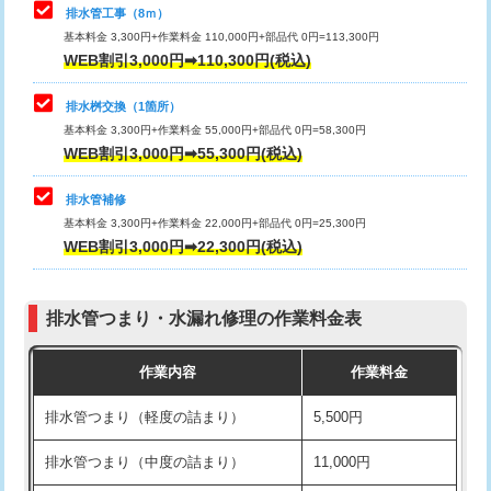
排水管工事（8ｍ）
その他部品の脱着
8,800円～
マス交換（深さ50㎝未満）
55,000円
基本料金 3,300円+作業料金 110,000円+部品代 0円=113,300円
WEB割引3,000円➡110,300円(税込)
交換・取付（タンク）
22,000円+材料費
マス交換（深さ50㎝以上）
66,000円
交換・取付(単水栓（壁付・デッキ
13,200円+材料費
コンクリート斫り（厚さ10㎝まで）
27,500円
排水桝交換（1箇所）
式）)
基本料金 3,300円+作業料金 55,000円+部品代 0円=58,300円
コンクリート斫り（厚さ10㎝超え）
38,500円
WEB割引3,000円➡55,300円(税込)
交換・取付(混合水栓（壁付・デッキ
16,500円+材料費
式・ワンホール）)
モルタル補修（厚さ10㎝まで）
27,500円
排水管補修
基本料金 3,300円+作業料金 22,000円+部品代 0円=25,300円
交換・取付(排水栓・排水トラップ
22,000円+材料費
モルタル補修（厚さ10㎝超え）
38,500円
WEB割引3,000円➡22,300円(税込)
（P/S/ポップアップ））
台所シンク・作業台設置
現場見積
交換・取付（その他部品）
11,000円+材料費
排水管つまり・水漏れ修理の作業料金表
追加人工
16,500円
持込商品取付（単水栓）
13,200円
作業内容
作業料金
廃棄・処分
現場見積
持込商品取付（混合水栓）
16,500円
排水管つまり（軽度の詰まり）
5,500円
※給水管工事は20mmまでの価格です。
持込商品取付（浄水器・分岐水栓）
16,500円
排水管つまり（中度の詰まり）
11,000円
給水管工事※（ホール加工)
16,500円