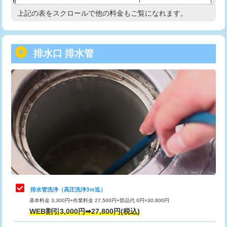
給水管工事※（塩ビ管（VP・HI）使
33,000円
上記の表をスクロールで他の料金もご覧になれます。
高度高圧洗浄換
現地調査
用/3ｍまで)
トーラー作業
16,500円
給水管工事※（塩ビ管（VP・HI）使
+8,800円
用（追加）/3ｍ超え)
排水口 排水管
トーラー機使用/3mまで
33,000円
給水管工事※（ライニング鋼管・銅
44,000円
追加トーラー機使用/3m超え
+3,300円
管・ポリ管・HT管使用/3ｍまで)
カメラ調査
33,000円
給水管工事※（ライニング鋼管・銅
+8,800円
管・ポリ管・HT管使用/3ｍ超え)
桝清掃
8,800円
排水管工事（土の掘削・埋め戻し作
11,000円~
止水・漏水調査・防水処理・清掃・修
11,000円
業）
理・調整・分解・加工など（軽作業）
排水管工事（排水管工事/3ｍまで）
55,000円
止水・漏水調査・防水処理・清掃・修
22,000円
理・調整・分解・加工など（中作業）
排水管工事（追加 排水管工事/3ｍ超
+11,000円
排水管洗浄（高圧洗浄3ｍ迄）
え）
基本料金 3,300円+作業料金 27,500円+部品代 0円=30,800円
止水・漏水調査・防水処理・清掃・修
33,000円
WEB割引3,000円➡27,800円(税込)
理・調整・分解・加工など（重作業）
マス交換（土の掘削・埋め戻し作業）
11,000円~