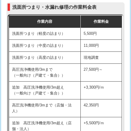
コンクリート斫り（厚さ10㎝まで）
27,500円
（P/S/ポップアップ））
洗面所つまり・水漏れ修理の作業料金表
コンクリート斫り（厚さ10㎝超え）
38,500円
交換・取付（その他部品）
11,000円+材料費
作業内容
作業料金
モルタル補修（厚さ10㎝まで）
27,500円
持込商品取付（単水栓）
13,200円
洗面所つまり（軽度の詰まり）
5,500円
モルタル補修（厚さ10㎝超え）
38,500円
持込商品取付（混合水栓）
16,500円
洗面所つまり（中度の詰まり）
11,000円
洗面台設置
38,500円
持込商品取付（浄水器・分岐水栓）
16,500円
洗面所つまり（高度の詰まり）
現地調査
バスタブ設置
現場見積
給水管工事※（ホール加工)
16,500円
高圧洗浄機使用/3mまで
27,500円～
追加人工
16,500円
（一般向け（戸建て・集合））
給水管工事※（バンド止め)
3,300円
廃棄・処分
現場見積
追加 高圧洗浄機使用/3m超え
+3,300円/ｍ
給水管工事※（支持金具設置)
5,500円
（一般向け（戸建て・集合））
※給水管工事は20mmまでの価格です。
給水管工事※（保温材使用（バンド止
5,500円
高圧洗浄機使用/3mまで（店舗・法
42,350円
め込み）)
人）
給水管工事※（土の掘削・埋め戻し作
11,000円
追加 高圧洗浄機使用/3m超え（店
+5,500円/ｍ
業)
舗・法人）