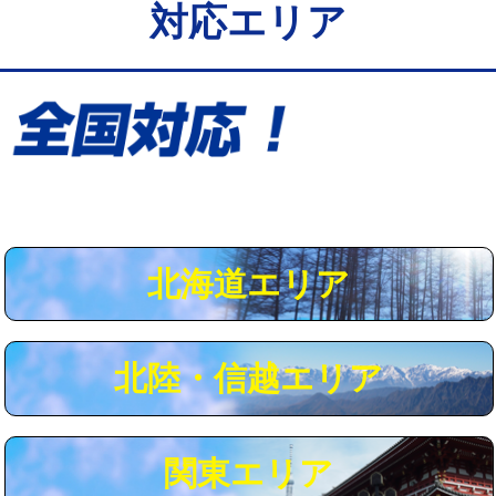
対応エリア
給水管工事※（保温材使用（バンド止
5,500円
め込み）)
給水管工事※（土の掘削・埋め戻し作
11,000円
業)
給水管工事※（塩ビ管（VP・HI）使
33,000円
用/3ｍまで)
給水管工事※（塩ビ管（VP・HI）使
+8,800円
用（追加）/3ｍ超え)
北海道エリア
給水管工事※（ライニング鋼管・銅
44,000円
管・ポリ管・HT管使用/3ｍまで)
北陸・信越エリア
給水管工事※（ライニング鋼管・銅
+8,800円
管・ポリ管・HT管使用/3ｍ超え)
マス交換（土の掘削・埋め戻し作業）
11,000円~
関東エリア
マス交換（深さ50㎝未満）
55,000円