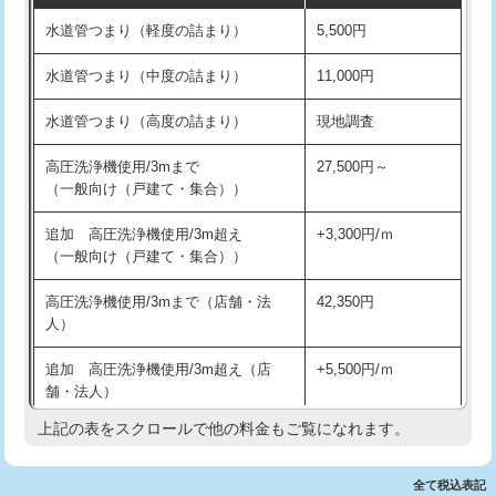
水道管つまり（軽度の詰まり）
5,500円
交換・取付(排水栓・排水トラップ
22,000円+材料費
洗面台設置
38,500円
（P/S/ポップアップ））
水道管つまり（中度の詰まり）
11,000円
化粧台設置
22,000円
交換・取付（その他部品）
11,000円+材料費
水道管つまり（高度の詰まり）
現地調査
追加人工
16,500円
持込商品取付（単水栓）
13,200円
高圧洗浄機使用/3mまで
27,500円～
廃棄・処分
現場見積
（一般向け（戸建て・集合））
持込商品取付（混合水栓）
16,500円
※給水管工事は20mmまでの価格です。
追加 高圧洗浄機使用/3m超え
+3,300円/ｍ
持込商品取付（浄水器・分岐水栓）
16,500円
（一般向け（戸建て・集合））
排水管工事（土の掘削・埋め戻し作
11,000円~
高圧洗浄機使用/3mまで（店舗・法
42,350円
業）
人）
排水管工事（排水管工事/3ｍまで）
55,000円
追加 高圧洗浄機使用/3m超え（店
+5,500円/ｍ
舗・法人）
排水管工事（追加 排水管工事/3ｍ超
+11,000円
え）
上記の表をスクロールで他の料金もご覧になれます。
高度高圧洗浄換
現地調査
マス交換（土の掘削・埋め戻し作業）
11,000円~
トーラー作業
16,500円
全て税込表記