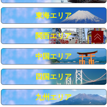
マス交換（深さ50㎝以上）
66,000円
東海エリア
コンクリート斫り（厚さ10㎝まで）
27,500円
コンクリート斫り（厚さ10㎝超え）
38,500円
関西エリア
モルタル補修（厚さ10㎝まで）
27,500円
モルタル補修（厚さ10㎝超え）
38,500円
中国エリア
追加人工
16,500円
廃棄・処分
現場見積
四国エリア
※給水管工事は20mmまでの価格です。
九州エリア