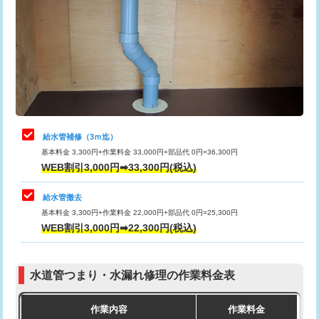
カメラ調査
33,000円
排水管工事（土の掘削・埋め戻し作
11,000円~
桝清掃
8,800円
業）
止水・漏水調査・防水処理・清掃・修
11,000円
排水管工事（排水管工事/3ｍまで）
55,000円
理・調整・分解・加工など（軽作業）
排水管工事（追加 排水管工事/3ｍ超
+11,000円
止水・漏水調査・防水処理・清掃・修
22,000円
え）
理・調整・分解・加工など（中作業）
給水管補修（3ｍ迄）
マス交換（土の掘削・埋め戻し作業）
11,000円~
基本料金 3,300円+作業料金 33,000円+部品代 0円=36,300円
止水・漏水調査・防水処理・清掃・修
33,000円
WEB割引3,000円➡33,300円(税込)
理・調整・分解・加工など（重作業）
マス交換（深さ50㎝未満）
55,000円
給水管撤去
その他部品の脱着
8,800円～
マス交換（深さ50㎝以上）
66,000円
基本料金 3,300円+作業料金 22,000円+部品代 0円=25,300円
WEB割引3,000円➡22,300円(税込)
交換・取付（タンク）
22,000円+材料費
コンクリート斫り（厚さ10㎝まで）
27,500円
交換・取付(単水栓（壁付・デッキ
13,200円+材料費
コンクリート斫り（厚さ10㎝超え）
38,500円
式）)
水道管つまり・水漏れ修理の作業料金表
モルタル補修（厚さ10㎝まで）
27,500円
交換・取付(混合水栓（壁付・デッキ
16,500円+材料費
作業内容
作業料金
式・ワンホール）)
モルタル補修（厚さ10㎝超え）
38,500円