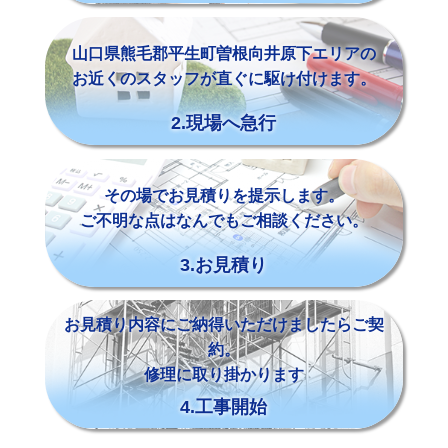
山口県熊毛郡平生町曽根向井原下エリアの
お近くのスタッフが直ぐに駆け付けます。
2.現場へ急行
その場でお見積りを提示します。
ご不明な点はなんでもご相談ください。
3.お見積り
お見積り内容にご納得いただけましたらご契
約。
修理に取り掛かります
4.工事開始