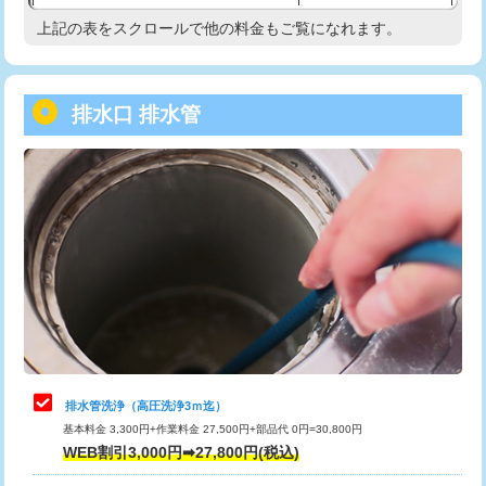
給水管工事※（塩ビ管（VP・HI）使
33,000円
上記の表をスクロールで他の料金もご覧になれます。
高度高圧洗浄換
現地調査
用/3ｍまで)
トーラー作業
16,500円
給水管工事※（塩ビ管（VP・HI）使
+8,800円
用（追加）/3ｍ超え)
排水口 排水管
トーラー機使用/3mまで
33,000円
給水管工事※（ライニング鋼管・銅
44,000円
追加トーラー機使用/3m超え
+3,300円
管・ポリ管・HT管使用/3ｍまで)
カメラ調査
33,000円
給水管工事※（ライニング鋼管・銅
+8,800円
管・ポリ管・HT管使用/3ｍ超え)
桝清掃
8,800円
排水管工事（土の掘削・埋め戻し作
11,000円~
止水・漏水調査・防水処理・清掃・修
11,000円
業）
理・調整・分解・加工など（軽作業）
排水管工事（排水管工事/3ｍまで）
55,000円
止水・漏水調査・防水処理・清掃・修
22,000円
理・調整・分解・加工など（中作業）
排水管工事（追加 排水管工事/3ｍ超
+11,000円
排水管洗浄（高圧洗浄3ｍ迄）
え）
基本料金 3,300円+作業料金 27,500円+部品代 0円=30,800円
止水・漏水調査・防水処理・清掃・修
33,000円
WEB割引3,000円➡27,800円(税込)
理・調整・分解・加工など（重作業）
マス交換（土の掘削・埋め戻し作業）
11,000円~