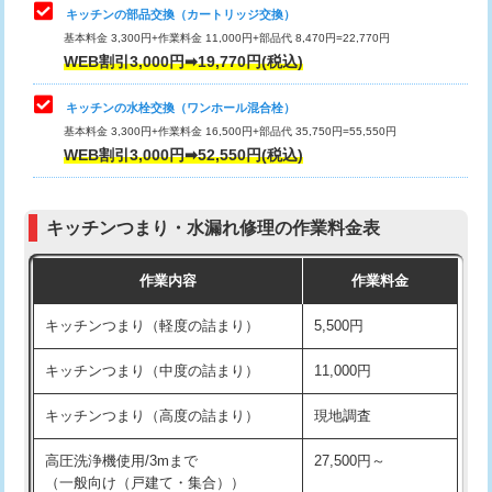
給水管工事※（塩ビ管（VP・HI）使
33,000円
キッチンの部品交換（カートリッジ交換）
用/3ｍまで)
基本料金 3,300円+作業料金 11,000円+部品代 8,470円=22,770円
止水・漏水調査・防水処理・清掃・修
33,000円
WEB割引3,000円➡19,770円(税込)
理・調整・分解・加工など（重作業）
給水管工事※（塩ビ管（VP・HI）使
+8,800円
用（追加）/3ｍ超え)
キッチンの水栓交換（ワンホール混合栓）
お風呂タンク脱着
16,500円
基本料金 3,300円+作業料金 16,500円+部品代 35,750円=55,550円
給水管工事※（ライニング鋼管・銅
44,000円
WEB割引3,000円➡52,550円(税込)
その他部品の脱着
8,800円～
管・ポリ管・HT管使用/3ｍまで)
交換・取付（タンク）
22,000円+材料費
給水管工事※（ライニング鋼管・銅
+8,800円
管・ポリ管・HT管使用/3ｍ超え)
キッチンつまり・水漏れ修理の作業料金表
交換・取付(単水栓（壁付・デッキ
13,200円+材料費
式）)
排水管工事（土の掘削・埋め戻し作
11,000円~
作業内容
作業料金
業）
交換・取付(混合水栓（壁付・デッキ
16,500円+材料費
キッチンつまり（軽度の詰まり）
5,500円
式・ワンホール）)
排水管工事（排水管工事/3ｍまで）
55,000円
キッチンつまり（中度の詰まり）
11,000円
交換・取付(排水栓・排水トラップ
22,000円+材料費
排水管工事（追加 排水管工事/3ｍ超
+11,000円
（P/S/ポップアップ））
え）
キッチンつまり（高度の詰まり）
現地調査
交換・取付（その他部品）
11,000円+材料費
マス交換（土の掘削・埋め戻し作業）
11,000円~
高圧洗浄機使用/3mまで
27,500円～
（一般向け（戸建て・集合））