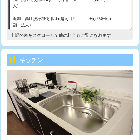
人）
持込商品取付（混合水栓）
16,500円
追加 高圧洗浄機使用/3m超え（店
+5,500円/ｍ
持込商品取付（浄水器・分岐水栓）
16,500円
舗・法人）
持込商品取付（温水洗浄便座）
22,000円
上記の表をスクロールで他の料金もご覧になれます。
高度高圧洗浄換
現地調査
持込商品取付（普通便座⇔温水洗浄便
22,000円
トーラー作業
16,500円
座）
キッチン
トーラー機使用/3mまで
33,000円
給水管工事※（ホール加工)
16,500円
追加トーラー機使用/3m超え
+3,300円
給水管工事※（バンド止め)
3,300円
カメラ調査
33,000円
給水管工事※（支持金具設置)
5,500円
桝清掃
8,800円
給水管工事※（保温材使用（バンド止
5,500円
め込み）)
止水・漏水調査・防水処理・清掃・修
11,000円
理・調整・分解・加工など（軽作業）
給水管工事※（土の掘削・埋め戻し作
11,000円
業)
止水・漏水調査・防水処理・清掃・修
22,000円
理・調整・分解・加工など（中作業）