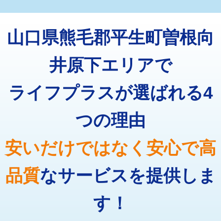
マス交換（深さ50㎝未満）
55,000円
トーラー機使用/3mまで
33,000円
マス交換（深さ50㎝以上）
66,000円
山口県熊毛郡平生町曽根向
追加トーラー機使用/3m超え
+3,300円
コンクリート斫り（厚さ10㎝まで）
27,500円
カメラ調査
33,000円
井原下エリアで
コンクリート斫り（厚さ10㎝超え）
38,500円
桝清掃
8,800円
ライフプラスが選ばれる4
モルタル補修（厚さ10㎝まで）
27,500円
止水・漏水調査・防水処理・清掃・修
11,000円
理・調整・分解・加工など（軽作業）
モルタル補修（厚さ10㎝超え）
38,500円
つの理由
止水・漏水調査・防水処理・清掃・修
22,000円
追加人工
16,500円
理・調整・分解・加工など（中作業）
安いだけではなく安心で高
廃棄・処分
現場見積
止水・漏水調査・防水処理・清掃・修
33,000円
理・調整・分解・加工など（重作業）
品質
なサービスを提供しま
その他部品の脱着
8,800円～
す！
交換・取付（タンク）
22,000円+材料費