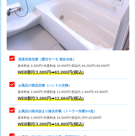
カメラ調査
33,000円
桝清掃
8,800円
止水・漏水調査・防水処理・清掃・修
11,000円
理・調整・分解・加工など（軽作業）
止水・漏水調査・防水処理・清掃・修
22,000円
理・調整・分解・加工など（中作業）
浴室水栓交換（壁付サーモ 混合水栓）
基本料金 3,300円+作業料金 16,500円+部品代 46,200円=66,000円
止水・漏水調査・防水処理・清掃・修
33,000円
WEB割引3,000円➡63,000円(税込)
理・調整・分解・加工など（重作業）
お風呂の部品交換（ハンドル交換）
トイレタンク脱着
16,500円
基本料金 3,300円+作業料金 11,000円+部品代 1,364円=15,664円
WEB割引3,000円➡12,664円(税込)
トイレ便器脱着
16,500円
タンクレストイレ脱着
33,000円
お風呂の排水詰まり除去作業（トーラー作業3ｍ迄）
基本料金 3,300円+作業料金 16,500円+部品代 0円=19,800円
小便器トイレ脱着
現地見積
WEB割引3,000円➡16,800円(税込)
その他部品の脱着
8,800円～