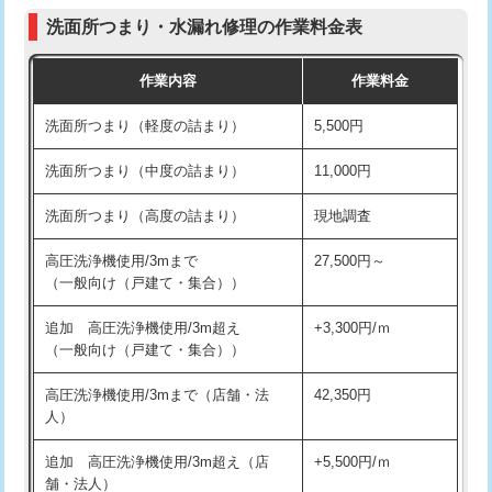
コンクリート斫り（厚さ10㎝まで）
27,500円
（P/S/ポップアップ））
洗面所つまり・水漏れ修理の作業料金表
コンクリート斫り（厚さ10㎝超え）
38,500円
交換・取付（その他部品）
11,000円+材料費
作業内容
作業料金
モルタル補修（厚さ10㎝まで）
27,500円
持込商品取付（単水栓）
13,200円
洗面所つまり（軽度の詰まり）
5,500円
モルタル補修（厚さ10㎝超え）
38,500円
持込商品取付（混合水栓）
16,500円
洗面所つまり（中度の詰まり）
11,000円
洗面台設置
38,500円
持込商品取付（浄水器・分岐水栓）
16,500円
洗面所つまり（高度の詰まり）
現地調査
バスタブ設置
現場見積
給水管工事※（ホール加工)
16,500円
高圧洗浄機使用/3mまで
27,500円～
追加人工
16,500円
（一般向け（戸建て・集合））
給水管工事※（バンド止め)
3,300円
廃棄・処分
現場見積
追加 高圧洗浄機使用/3m超え
+3,300円/ｍ
給水管工事※（支持金具設置)
5,500円
（一般向け（戸建て・集合））
※給水管工事は20mmまでの価格です。
給水管工事※（保温材使用（バンド止
5,500円
高圧洗浄機使用/3mまで（店舗・法
42,350円
め込み）)
人）
給水管工事※（土の掘削・埋め戻し作
11,000円
追加 高圧洗浄機使用/3m超え（店
+5,500円/ｍ
業)
舗・法人）