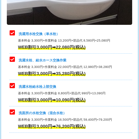
用（追加）/3ｍ超え)
止水・漏水調査・防水処理・清掃・修
11,000円
理・調整・分解・加工など（軽作業）
給水管工事※（ライニング鋼管・銅
44,000円
管・ポリ管・HT管使用/3ｍまで)
止水・漏水調査・防水処理・清掃・修
22,000円
理・調整・分解・加工など（中作業）
給水管工事※（ライニング鋼管・銅
+8,800円
洗濯用水栓交換（単水栓）
管・ポリ管・HT管使用/3ｍ超え)
基本料金 3,300円+作業料金 13,200円+部品代 8,580円=25,080円
止水・漏水調査・防水処理・清掃・修
33,000円
WEB割引3,000円➡22,080円(税込)
理・調整・分解・加工など（重作業）
排水管工事（土の掘削・埋め戻し作
11,000円~
業）
洗濯水栓、給水ホース交換作業
キッチンタンク脱着
16,500円
基本料金 3,300円+作業料金 22,000円+部品代 12,980円=38,280円
排水管工事（排水管工事/3ｍまで）
55,000円
WEB割引3,000円➡35,280円(税込)
その他部品の脱着
8,800円～
排水管工事（追加 排水管工事/3ｍ超
+11,000円
交換・取付（タンク）
22,000円+材料費
洗濯水栓給水栓上部交換
え）
基本料金 3,300円+作業料金 8,800円+部品代 990円=13,090円
交換・取付(単水栓（壁付・デッキ
13,200円+材料費
WEB割引3,000円➡10,090円(税込)
マス交換（土の掘削・埋め戻し作業）
11,000円~
式）)
洗面所の水栓交換（混合水栓）
マス交換（深さ50㎝未満）
55,000円
交換・取付(混合水栓（壁付・デッキ
16,500円+材料費
基本料金 3,300円+作業料金 16,500円+部品代 59,400円=79,200円
式・ワンホール）)
WEB割引3,000円➡76,200円(税込)
マス交換（深さ50㎝以上）
66,000円
交換・取付(排水栓・排水トラップ
22,000円+材料費