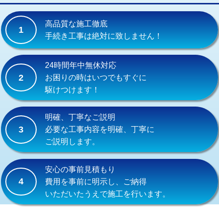
交換・取付(単水栓（壁付・デッキ
13,200円+材料費
式）)
高品質な施工徹底
1
交換・取付(混合水栓（壁付・デッキ
16,500円+材料費
手続き工事は絶対に致しません！
式・ワンホール）)
交換・取付(排水栓・排水トラップ
22,000円+材料費
24時間年中無休対応
（P/S/ポップアップ））
2
お困りの時はいつでもすぐに
駆けつけます！
交換・取付（その他部品）
11,000円+材料費
持込商品取付（単水栓）
13,200円
明確、丁寧なご説明
3
必要な工事内容を明確、丁寧に
持込商品取付（混合水栓）
16,500円
ご説明します。
持込商品取付（浄水器・分岐水栓）
16,500円
安心の事前見積もり
給水管工事※（ホール加工)
16,500円
4
費用を事前に明示し、ご納得
いただいたうえで施工を行います。
給水管工事※（バンド止め)
3,300円
給水管工事※（支持金具設置)
5,500円