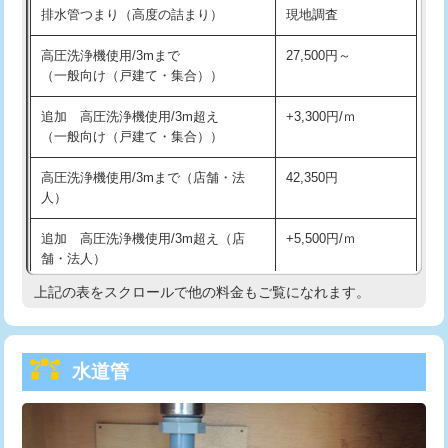
排水管つまり（高度の詰まり）
現地調査
給水管工事※（バンド止め)
3,300円
高圧洗浄機使用/3mまで
27,500円～
（一般向け（戸建て・集合））
給水管工事※（支持金具設置)
5,500円
追加 高圧洗浄機使用/3m超え
+3,300円/ｍ
給水管工事※（保温材使用（バンド止
5,500円
（一般向け（戸建て・集合））
め込み）)
高圧洗浄機使用/3mまで（店舗・法
42,350円
給水管工事※（土の掘削・埋め戻し作
11,000円
人）
業)
追加 高圧洗浄機使用/3m超え（店
+5,500円/ｍ
給水管工事※（塩ビ管（VP・HI）使
33,000円
舗・法人）
用/3ｍまで)
上記の表をスクロールで他の料金もご覧になれます。
高度高圧洗浄換
現地調査
給水管工事※（塩ビ管（VP・HI）使
+8,800円
用（追加）/3ｍ超え)
トーラー作業
16,500円
給水管工事※（ライニング鋼管・銅
44,000円
水道管
トーラー機使用/3mまで
33,000円
管・ポリ管・HT管使用/3ｍまで)
追加トーラー機使用/3m超え
+3,300円
給水管工事※（ライニング鋼管・銅
+8,800円
管・ポリ管・HT管使用/3ｍ超え)