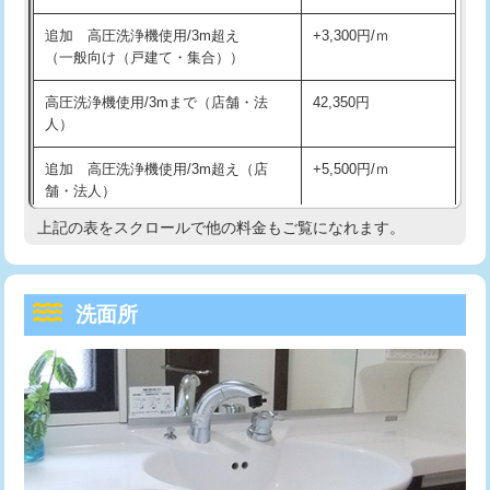
持込商品取付（単水栓）
13,200円
マス交換（深さ50㎝未満）
55,000円
追加 高圧洗浄機使用/3m超え
+3,300円/ｍ
持込商品取付（混合水栓）
16,500円
マス交換（深さ50㎝以上）
66,000円
（一般向け（戸建て・集合））
持込商品取付（浄水器・分岐水栓）
16,500円
コンクリート斫り（厚さ10㎝まで）
27,500円
高圧洗浄機使用/3mまで（店舗・法
42,350円
人）
給水管工事※（ホール加工)
16,500円
コンクリート斫り（厚さ10㎝超え）
38,500円
追加 高圧洗浄機使用/3m超え（店
+5,500円/ｍ
給水管工事※（バンド止め)
3,300円
モルタル補修（厚さ10㎝まで）
27,500円
舗・法人）
給水管工事※（支持金具設置)
5,500円
モルタル補修（厚さ10㎝超え）
38,500円
上記の表をスクロールで他の料金もご覧になれます。
高度高圧洗浄換
現地調査
給水管工事※（保温材使用（バンド止
5,500円
洗面台設置
38,500円
トーラー作業
16,500円
め込み）)
洗面所
追加人工
16,500円
トーラー機使用/3mまで
33,000円
給水管工事※（土の掘削・埋め戻し作
11,000円
業)
廃棄・処分
現場見積
追加トーラー機使用/3m超え
+3,300円
給水管工事※（塩ビ管（VP・HI）使
33,000円
※給水管工事は20mmまでの価格です。
カメラ調査
33,000円
用/3ｍまで)
桝清掃
8,800円
給水管工事※（塩ビ管（VP・HI）使
+8,800円