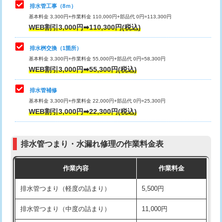
排水管工事（8ｍ）
その他部品の脱着
8,800円～
マス交換（深さ50㎝未満）
55,000円
基本料金 3,300円+作業料金 110,000円+部品代 0円=113,300円
WEB割引3,000円➡110,300円(税込)
交換・取付（タンク）
22,000円+材料費
マス交換（深さ50㎝以上）
66,000円
交換・取付(単水栓（壁付・デッキ
13,200円+材料費
コンクリート斫り（厚さ10㎝まで）
27,500円
排水桝交換（1箇所）
式）)
基本料金 3,300円+作業料金 55,000円+部品代 0円=58,300円
コンクリート斫り（厚さ10㎝超え）
38,500円
WEB割引3,000円➡55,300円(税込)
交換・取付(混合水栓（壁付・デッキ
16,500円+材料費
式・ワンホール）)
モルタル補修（厚さ10㎝まで）
27,500円
排水管補修
基本料金 3,300円+作業料金 22,000円+部品代 0円=25,300円
交換・取付(排水栓・排水トラップ
22,000円+材料費
モルタル補修（厚さ10㎝超え）
38,500円
WEB割引3,000円➡22,300円(税込)
（P/S/ポップアップ））
台所シンク・作業台設置
現場見積
交換・取付（その他部品）
11,000円+材料費
排水管つまり・水漏れ修理の作業料金表
追加人工
16,500円
持込商品取付（単水栓）
13,200円
作業内容
作業料金
廃棄・処分
現場見積
持込商品取付（混合水栓）
16,500円
排水管つまり（軽度の詰まり）
5,500円
※給水管工事は20mmまでの価格です。
持込商品取付（浄水器・分岐水栓）
16,500円
排水管つまり（中度の詰まり）
11,000円
給水管工事※（ホール加工)
16,500円