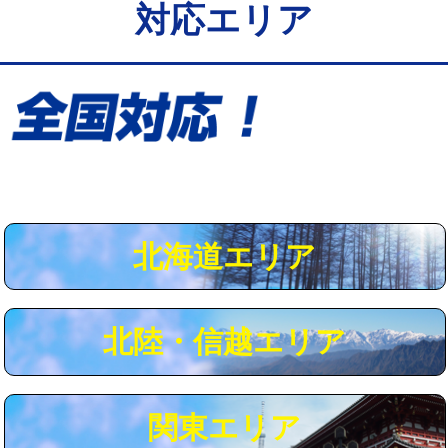
対応エリア
給水管工事※（保温材使用（バンド止
5,500円
め込み）)
給水管工事※（土の掘削・埋め戻し作
11,000円
業)
給水管工事※（塩ビ管（VP・HI）使
33,000円
用/3ｍまで)
給水管工事※（塩ビ管（VP・HI）使
+8,800円
用（追加）/3ｍ超え)
北海道エリア
給水管工事※（ライニング鋼管・銅
44,000円
管・ポリ管・HT管使用/3ｍまで)
北陸・信越エリア
給水管工事※（ライニング鋼管・銅
+8,800円
管・ポリ管・HT管使用/3ｍ超え)
マス交換（土の掘削・埋め戻し作業）
11,000円~
関東エリア
マス交換（深さ50㎝未満）
55,000円