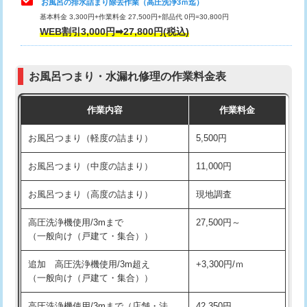
お風呂の排水詰まり除去作業（高圧洗浄3ｍ迄）
基本料金 3,300円+作業料金 27,500円+部品代 0円=30,800円
交換・取付（タンク）
22,000円+材料費
WEB割引3,000円➡27,800円(税込)
交換・取付（便器）
22,000円+材料費
お風呂つまり・水漏れ修理の作業料金表
交換・取付（普通便座）
11,000円+材料費
作業内容
作業料金
交換・取付（温水洗浄便座）
16,500円+材料費
お風呂つまり（軽度の詰まり）
5,500円
交換・取付(単水栓（壁付・デッキ
13,200円+材料費
式）)
お風呂つまり（中度の詰まり）
11,000円
交換・取付(混合水栓（壁付・デッキ
16,500円+材料費
お風呂つまり（高度の詰まり）
現地調査
式・ワンホール）)
高圧洗浄機使用/3mまで
27,500円～
交換・取付(排水栓・排水トラップ
22,000円+材料費
（一般向け（戸建て・集合））
（P/S/ポップアップ））
追加 高圧洗浄機使用/3m超え
+3,300円/ｍ
交換・取付（その他部品）
11,000円+材料費
（一般向け（戸建て・集合））
持込商品取付（単水栓）
13,200円
高圧洗浄機使用/3mまで（店舗・法
42,350円