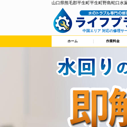
山口県熊毛郡平生町平生町野島蛇口水
中国エリア 対応の修理サ
ホーム
作業料金