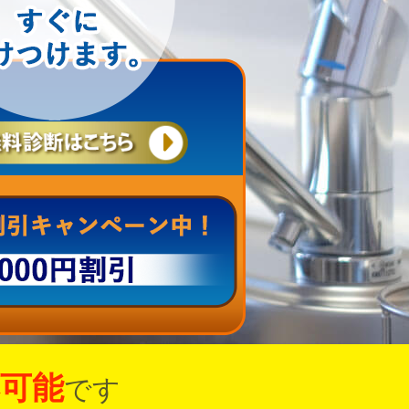
可能
です