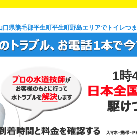
山口県熊毛郡平生町平生町野島エリアでトイレつ
1時