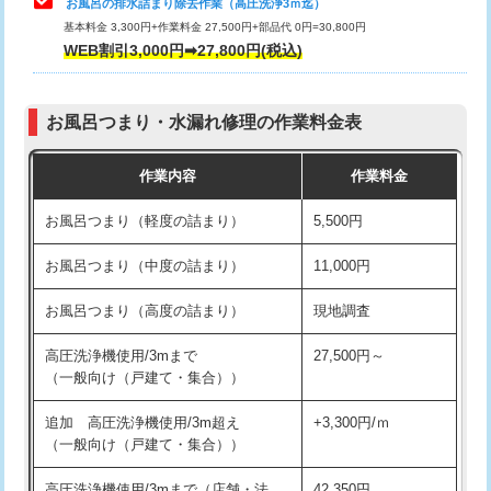
お風呂の排水詰まり除去作業（高圧洗浄3ｍ迄）
基本料金 3,300円+作業料金 27,500円+部品代 0円=30,800円
交換・取付（タンク）
22,000円+材料費
WEB割引3,000円➡27,800円(税込)
交換・取付（便器）
22,000円+材料費
お風呂つまり・水漏れ修理の作業料金表
交換・取付（普通便座）
11,000円+材料費
作業内容
作業料金
交換・取付（温水洗浄便座）
16,500円+材料費
お風呂つまり（軽度の詰まり）
5,500円
交換・取付(単水栓（壁付・デッキ
13,200円+材料費
式）)
お風呂つまり（中度の詰まり）
11,000円
交換・取付(混合水栓（壁付・デッキ
16,500円+材料費
お風呂つまり（高度の詰まり）
現地調査
式・ワンホール）)
高圧洗浄機使用/3mまで
27,500円～
交換・取付(排水栓・排水トラップ
22,000円+材料費
（一般向け（戸建て・集合））
（P/S/ポップアップ））
追加 高圧洗浄機使用/3m超え
+3,300円/ｍ
交換・取付（その他部品）
11,000円+材料費
（一般向け（戸建て・集合））
持込商品取付（単水栓）
13,200円
高圧洗浄機使用/3mまで（店舗・法
42,350円