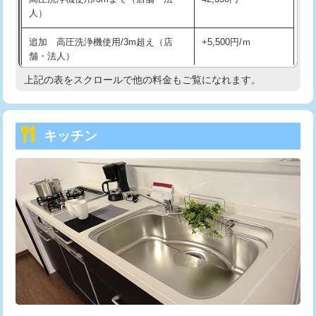
人）
持込商品取付（混合水栓）
16,500円
追加 高圧洗浄機使用/3m超え（店
+5,500円/ｍ
持込商品取付（浄水器・分岐水栓）
16,500円
舗・法人）
持込商品取付（温水洗浄便座）
22,000円
上記の表をスクロールで他の料金もご覧になれます。
高度高圧洗浄換
現地調査
持込商品取付（普通便座⇔温水洗浄便
22,000円
トーラー作業
16,500円
座）
キッチン
トーラー機使用/3mまで
33,000円
給水管工事※（ホール加工)
16,500円
追加トーラー機使用/3m超え
+3,300円
給水管工事※（バンド止め)
3,300円
カメラ調査
33,000円
給水管工事※（支持金具設置)
5,500円
桝清掃
8,800円
給水管工事※（保温材使用（バンド止
5,500円
め込み）)
止水・漏水調査・防水処理・清掃・修
11,000円
理・調整・分解・加工など（軽作業）
給水管工事※（土の掘削・埋め戻し作
11,000円
業)
止水・漏水調査・防水処理・清掃・修
22,000円
理・調整・分解・加工など（中作業）