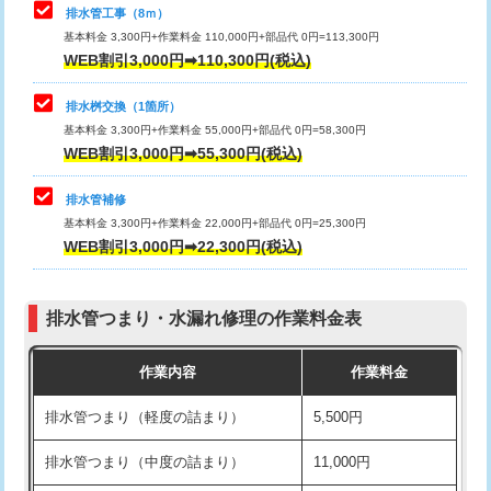
排水管工事（8ｍ）
その他部品の脱着
8,800円～
マス交換（深さ50㎝未満）
55,000円
基本料金 3,300円+作業料金 110,000円+部品代 0円=113,300円
WEB割引3,000円➡110,300円(税込)
交換・取付（タンク）
22,000円+材料費
マス交換（深さ50㎝以上）
66,000円
交換・取付(単水栓（壁付・デッキ
13,200円+材料費
コンクリート斫り（厚さ10㎝まで）
27,500円
排水桝交換（1箇所）
式）)
基本料金 3,300円+作業料金 55,000円+部品代 0円=58,300円
コンクリート斫り（厚さ10㎝超え）
38,500円
WEB割引3,000円➡55,300円(税込)
交換・取付(混合水栓（壁付・デッキ
16,500円+材料費
式・ワンホール）)
モルタル補修（厚さ10㎝まで）
27,500円
排水管補修
基本料金 3,300円+作業料金 22,000円+部品代 0円=25,300円
交換・取付(排水栓・排水トラップ
22,000円+材料費
モルタル補修（厚さ10㎝超え）
38,500円
WEB割引3,000円➡22,300円(税込)
（P/S/ポップアップ））
台所シンク・作業台設置
現場見積
交換・取付（その他部品）
11,000円+材料費
排水管つまり・水漏れ修理の作業料金表
追加人工
16,500円
持込商品取付（単水栓）
13,200円
作業内容
作業料金
廃棄・処分
現場見積
持込商品取付（混合水栓）
16,500円
排水管つまり（軽度の詰まり）
5,500円
※給水管工事は20mmまでの価格です。
持込商品取付（浄水器・分岐水栓）
16,500円
排水管つまり（中度の詰まり）
11,000円
給水管工事※（ホール加工)
16,500円