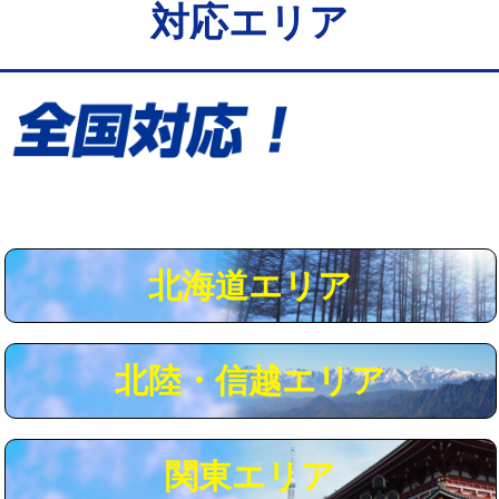
対応エリア
給水管工事※（保温材使用（バンド止
5,500円
め込み）)
給水管工事※（土の掘削・埋め戻し作
11,000円
業)
給水管工事※（塩ビ管（VP・HI）使
33,000円
用/3ｍまで)
給水管工事※（塩ビ管（VP・HI）使
+8,800円
用（追加）/3ｍ超え)
北海道エリア
給水管工事※（ライニング鋼管・銅
44,000円
管・ポリ管・HT管使用/3ｍまで)
北陸・信越エリア
給水管工事※（ライニング鋼管・銅
+8,800円
管・ポリ管・HT管使用/3ｍ超え)
マス交換（土の掘削・埋め戻し作業）
11,000円~
関東エリア
マス交換（深さ50㎝未満）
55,000円