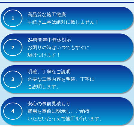
交換・取付(単水栓（壁付・デッキ
13,200円+材料費
式）)
高品質な施工徹底
1
交換・取付(混合水栓（壁付・デッキ
16,500円+材料費
手続き工事は絶対に致しません！
式・ワンホール）)
交換・取付(排水栓・排水トラップ
22,000円+材料費
24時間年中無休対応
（P/S/ポップアップ））
2
お困りの時はいつでもすぐに
駆けつけます！
交換・取付（その他部品）
11,000円+材料費
持込商品取付（単水栓）
13,200円
明確、丁寧なご説明
3
必要な工事内容を明確、丁寧に
持込商品取付（混合水栓）
16,500円
ご説明します。
持込商品取付（浄水器・分岐水栓）
16,500円
安心の事前見積もり
給水管工事※（ホール加工)
16,500円
4
費用を事前に明示し、ご納得
いただいたうえで施工を行います。
給水管工事※（バンド止め)
3,300円
給水管工事※（支持金具設置)
5,500円