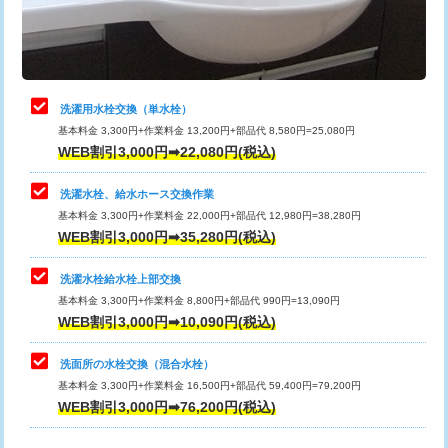
用（追加）/3ｍ超え)
止水・漏水調査・防水処理・清掃・修
11,000円
理・調整・分解・加工など（軽作業）
給水管工事※（ライニング鋼管・銅
44,000円
管・ポリ管・HT管使用/3ｍまで)
止水・漏水調査・防水処理・清掃・修
22,000円
理・調整・分解・加工など（中作業）
給水管工事※（ライニング鋼管・銅
+8,800円
洗濯用水栓交換（単水栓）
管・ポリ管・HT管使用/3ｍ超え)
基本料金 3,300円+作業料金 13,200円+部品代 8,580円=25,080円
止水・漏水調査・防水処理・清掃・修
33,000円
WEB割引3,000円➡22,080円(税込)
理・調整・分解・加工など（重作業）
排水管工事（土の掘削・埋め戻し作
11,000円~
業）
洗濯水栓、給水ホース交換作業
キッチンタンク脱着
16,500円
基本料金 3,300円+作業料金 22,000円+部品代 12,980円=38,280円
排水管工事（排水管工事/3ｍまで）
55,000円
WEB割引3,000円➡35,280円(税込)
その他部品の脱着
8,800円～
排水管工事（追加 排水管工事/3ｍ超
+11,000円
交換・取付（タンク）
22,000円+材料費
洗濯水栓給水栓上部交換
え）
基本料金 3,300円+作業料金 8,800円+部品代 990円=13,090円
交換・取付(単水栓（壁付・デッキ
13,200円+材料費
WEB割引3,000円➡10,090円(税込)
マス交換（土の掘削・埋め戻し作業）
11,000円~
式）)
洗面所の水栓交換（混合水栓）
マス交換（深さ50㎝未満）
55,000円
交換・取付(混合水栓（壁付・デッキ
16,500円+材料費
基本料金 3,300円+作業料金 16,500円+部品代 59,400円=79,200円
式・ワンホール）)
WEB割引3,000円➡76,200円(税込)
マス交換（深さ50㎝以上）
66,000円
交換・取付(排水栓・排水トラップ
22,000円+材料費