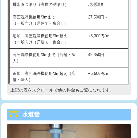
排水管つまり（高度の詰まり）
現地調査
給水管工事※（バンド止め)
3,300円
高圧洗浄機使用/3mまで
27,500円～
（一般向け（戸建て・集合））
給水管工事※（支持金具設置)
5,500円
追加 高圧洗浄機使用/3m超え
+3,300円/ｍ
給水管工事※（保温材使用（バンド止
5,500円
（一般向け（戸建て・集合））
め込み）)
高圧洗浄機使用/3mまで（店舗・法
42,350円
給水管工事※（土の掘削・埋め戻し作
11,000円
人）
業)
追加 高圧洗浄機使用/3m超え（店
+5,500円/ｍ
給水管工事※（塩ビ管（VP・HI）使
33,000円
舗・法人）
用/3ｍまで)
上記の表をスクロールで他の料金もご覧になれます。
高度高圧洗浄換
現地調査
給水管工事※（塩ビ管（VP・HI）使
+8,800円
用（追加）/3ｍ超え)
トーラー作業
16,500円
給水管工事※（ライニング鋼管・銅
44,000円
水道管
トーラー機使用/3mまで
33,000円
管・ポリ管・HT管使用/3ｍまで)
追加トーラー機使用/3m超え
+3,300円
給水管工事※（ライニング鋼管・銅
+8,800円
管・ポリ管・HT管使用/3ｍ超え)