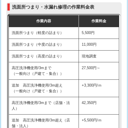
コンクリート斫り（厚さ10㎝まで）
27,500円
（P/S/ポップアップ））
洗面所つまり・水漏れ修理の作業料金表
コンクリート斫り（厚さ10㎝超え）
38,500円
交換・取付（その他部品）
11,000円+材料費
作業内容
作業料金
モルタル補修（厚さ10㎝まで）
27,500円
持込商品取付（単水栓）
13,200円
洗面所つまり（軽度の詰まり）
5,500円
モルタル補修（厚さ10㎝超え）
38,500円
持込商品取付（混合水栓）
16,500円
洗面所つまり（中度の詰まり）
11,000円
洗面台設置
38,500円
持込商品取付（浄水器・分岐水栓）
16,500円
洗面所つまり（高度の詰まり）
現地調査
バスタブ設置
現場見積
給水管工事※（ホール加工)
16,500円
高圧洗浄機使用/3mまで
27,500円～
追加人工
16,500円
（一般向け（戸建て・集合））
給水管工事※（バンド止め)
3,300円
廃棄・処分
現場見積
追加 高圧洗浄機使用/3m超え
+3,300円/ｍ
給水管工事※（支持金具設置)
5,500円
（一般向け（戸建て・集合））
※給水管工事は20mmまでの価格です。
給水管工事※（保温材使用（バンド止
5,500円
高圧洗浄機使用/3mまで（店舗・法
42,350円
め込み）)
人）
給水管工事※（土の掘削・埋め戻し作
11,000円
追加 高圧洗浄機使用/3m超え（店
+5,500円/ｍ
業)
舗・法人）