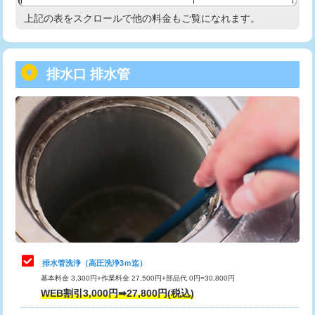
給水管工事※（塩ビ管（VP・HI）使
33,000円
上記の表をスクロールで他の料金もご覧になれます。
高度高圧洗浄換
現地調査
用/3ｍまで)
トーラー作業
16,500円
給水管工事※（塩ビ管（VP・HI）使
+8,800円
用（追加）/3ｍ超え)
排水口 排水管
トーラー機使用/3mまで
33,000円
給水管工事※（ライニング鋼管・銅
44,000円
追加トーラー機使用/3m超え
+3,300円
管・ポリ管・HT管使用/3ｍまで)
カメラ調査
33,000円
給水管工事※（ライニング鋼管・銅
+8,800円
管・ポリ管・HT管使用/3ｍ超え)
桝清掃
8,800円
排水管工事（土の掘削・埋め戻し作
11,000円~
止水・漏水調査・防水処理・清掃・修
11,000円
業）
理・調整・分解・加工など（軽作業）
排水管工事（排水管工事/3ｍまで）
55,000円
止水・漏水調査・防水処理・清掃・修
22,000円
理・調整・分解・加工など（中作業）
排水管工事（追加 排水管工事/3ｍ超
+11,000円
排水管洗浄（高圧洗浄3ｍ迄）
え）
基本料金 3,300円+作業料金 27,500円+部品代 0円=30,800円
止水・漏水調査・防水処理・清掃・修
33,000円
WEB割引3,000円➡27,800円(税込)
理・調整・分解・加工など（重作業）
マス交換（土の掘削・埋め戻し作業）
11,000円~