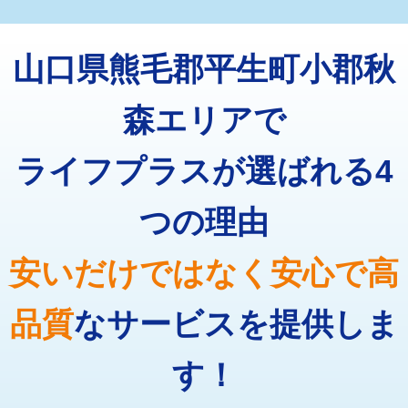
マス交換（深さ50㎝未満）
55,000円
トーラー機使用/3mまで
33,000円
マス交換（深さ50㎝以上）
66,000円
山口県熊毛郡平生町小郡秋
追加トーラー機使用/3m超え
+3,300円
コンクリート斫り（厚さ10㎝まで）
27,500円
カメラ調査
33,000円
森エリアで
コンクリート斫り（厚さ10㎝超え）
38,500円
桝清掃
8,800円
ライフプラスが選ばれる4
モルタル補修（厚さ10㎝まで）
27,500円
止水・漏水調査・防水処理・清掃・修
11,000円
理・調整・分解・加工など（軽作業）
モルタル補修（厚さ10㎝超え）
38,500円
つの理由
止水・漏水調査・防水処理・清掃・修
22,000円
追加人工
16,500円
理・調整・分解・加工など（中作業）
安いだけではなく安心で高
廃棄・処分
現場見積
止水・漏水調査・防水処理・清掃・修
33,000円
理・調整・分解・加工など（重作業）
品質
なサービスを提供しま
その他部品の脱着
8,800円～
す！
交換・取付（タンク）
22,000円+材料費