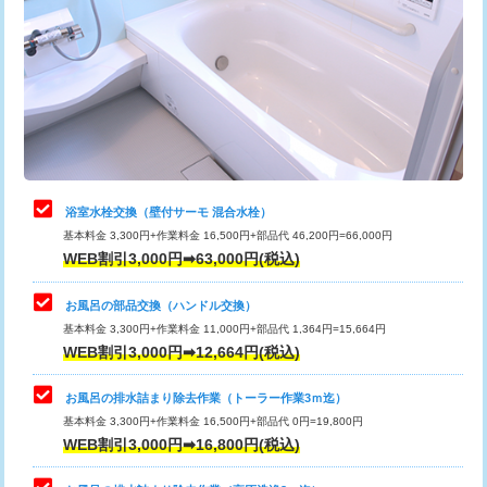
カメラ調査
33,000円
桝清掃
8,800円
止水・漏水調査・防水処理・清掃・修
11,000円
理・調整・分解・加工など（軽作業）
止水・漏水調査・防水処理・清掃・修
22,000円
理・調整・分解・加工など（中作業）
浴室水栓交換（壁付サーモ 混合水栓）
基本料金 3,300円+作業料金 16,500円+部品代 46,200円=66,000円
止水・漏水調査・防水処理・清掃・修
33,000円
WEB割引3,000円➡63,000円(税込)
理・調整・分解・加工など（重作業）
お風呂の部品交換（ハンドル交換）
トイレタンク脱着
16,500円
基本料金 3,300円+作業料金 11,000円+部品代 1,364円=15,664円
WEB割引3,000円➡12,664円(税込)
トイレ便器脱着
16,500円
タンクレストイレ脱着
33,000円
お風呂の排水詰まり除去作業（トーラー作業3ｍ迄）
基本料金 3,300円+作業料金 16,500円+部品代 0円=19,800円
小便器トイレ脱着
現地見積
WEB割引3,000円➡16,800円(税込)
その他部品の脱着
8,800円～