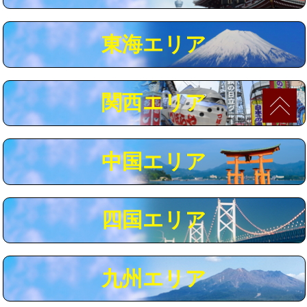
マス交換（深さ50㎝以上）
66,000円
東海エリア
コンクリート斫り（厚さ10㎝まで）
27,500円
コンクリート斫り（厚さ10㎝超え）
38,500円
関西エリア
モルタル補修（厚さ10㎝まで）
27,500円
モルタル補修（厚さ10㎝超え）
38,500円
中国エリア
追加人工
16,500円
廃棄・処分
現場見積
四国エリア
※給水管工事は20mmまでの価格です。
九州エリア