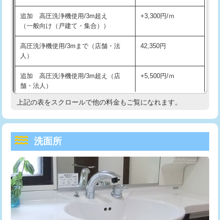
持込商品取付（単水栓）
13,200円
マス交換（深さ50㎝未満）
55,000円
追加 高圧洗浄機使用/3m超え
+3,300円/ｍ
持込商品取付（混合水栓）
16,500円
マス交換（深さ50㎝以上）
66,000円
（一般向け（戸建て・集合））
持込商品取付（浄水器・分岐水栓）
16,500円
コンクリート斫り（厚さ10㎝まで）
27,500円
高圧洗浄機使用/3mまで（店舗・法
42,350円
人）
給水管工事※（ホール加工)
16,500円
コンクリート斫り（厚さ10㎝超え）
38,500円
追加 高圧洗浄機使用/3m超え（店
+5,500円/ｍ
給水管工事※（バンド止め)
3,300円
モルタル補修（厚さ10㎝まで）
27,500円
舗・法人）
給水管工事※（支持金具設置)
5,500円
モルタル補修（厚さ10㎝超え）
38,500円
上記の表をスクロールで他の料金もご覧になれます。
高度高圧洗浄換
現地調査
給水管工事※（保温材使用（バンド止
5,500円
洗面台設置
38,500円
トーラー作業
16,500円
め込み）)
洗面所
追加人工
16,500円
トーラー機使用/3mまで
33,000円
給水管工事※（土の掘削・埋め戻し作
11,000円
業)
廃棄・処分
現場見積
追加トーラー機使用/3m超え
+3,300円
給水管工事※（塩ビ管（VP・HI）使
33,000円
※給水管工事は20mmまでの価格です。
カメラ調査
33,000円
用/3ｍまで)
桝清掃
8,800円
給水管工事※（塩ビ管（VP・HI）使
+8,800円