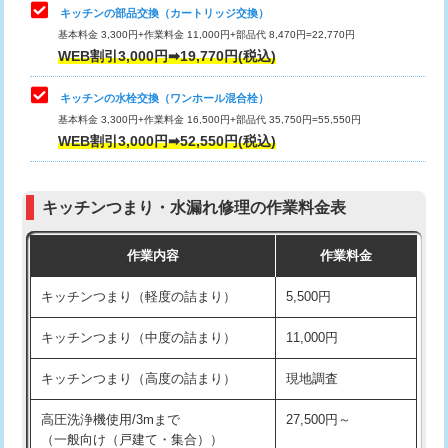
給水管工事※（塩ビ管（VP・HI）使
33,000円
キッチンの部品交換（カートリッジ交換）
用/3ｍまで)
基本料金 3,300円+作業料金 11,000円+部品代 8,470円=22,770円
止水・漏水調査・防水処理・清掃・修
33,000円
WEB割引3,000円➡19,770円(税込)
理・調整・分解・加工など（重作業）
給水管工事※（塩ビ管（VP・HI）使
+8,800円
用（追加）/3ｍ超え)
キッチンの水栓交換（ワンホール混合栓）
お風呂タンク脱着
16,500円
基本料金 3,300円+作業料金 16,500円+部品代 35,750円=55,550円
給水管工事※（ライニング鋼管・銅
44,000円
WEB割引3,000円➡52,550円(税込)
その他部品の脱着
8,800円～
管・ポリ管・HT管使用/3ｍまで)
交換・取付（タンク）
22,000円+材料費
給水管工事※（ライニング鋼管・銅
+8,800円
管・ポリ管・HT管使用/3ｍ超え)
キッチンつまり・水漏れ修理の作業料金表
交換・取付(単水栓（壁付・デッキ
13,200円+材料費
式）)
排水管工事（土の掘削・埋め戻し作
11,000円~
作業内容
作業料金
業）
交換・取付(混合水栓（壁付・デッキ
16,500円+材料費
キッチンつまり（軽度の詰まり）
5,500円
式・ワンホール）)
排水管工事（排水管工事/3ｍまで）
55,000円
キッチンつまり（中度の詰まり）
11,000円
交換・取付(排水栓・排水トラップ
22,000円+材料費
排水管工事（追加 排水管工事/3ｍ超
+11,000円
（P/S/ポップアップ））
え）
キッチンつまり（高度の詰まり）
現地調査
交換・取付（その他部品）
11,000円+材料費
マス交換（土の掘削・埋め戻し作業）
11,000円~
高圧洗浄機使用/3mまで
27,500円～
（一般向け（戸建て・集合））