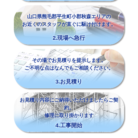
山口県熊毛郡平生町小郡秋森エリアの
お近くのスタッフが直ぐに駆け付けます。
2.現場へ急行
その場でお見積りを提示します。
ご不明な点はなんでもご相談ください。
3.お見積り
お見積り内容にご納得いただけましたらご契
約。
修理に取り掛かります
4.工事開始