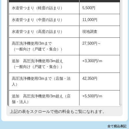
水道管つまり（軽度の詰まり）
5,500円
交換・取付(排水栓・排水トラップ
22,000円+材料費
洗面台設置
38,500円
（P/S/ポップアップ））
水道管つまり（中度の詰まり）
11,000円
化粧台設置
22,000円
交換・取付（その他部品）
11,000円+材料費
水道管つまり（高度の詰まり）
現地調査
追加人工
16,500円
持込商品取付（単水栓）
13,200円
高圧洗浄機使用/3mまで
27,500円～
廃棄・処分
現場見積
（一般向け（戸建て・集合））
持込商品取付（混合水栓）
16,500円
※給水管工事は20mmまでの価格です。
追加 高圧洗浄機使用/3m超え
+3,300円/ｍ
持込商品取付（浄水器・分岐水栓）
16,500円
（一般向け（戸建て・集合））
排水管工事（土の掘削・埋め戻し作
11,000円~
高圧洗浄機使用/3mまで（店舗・法
42,350円
業）
人）
排水管工事（排水管工事/3ｍまで）
55,000円
追加 高圧洗浄機使用/3m超え（店
+5,500円/ｍ
舗・法人）
排水管工事（追加 排水管工事/3ｍ超
+11,000円
え）
上記の表をスクロールで他の料金もご覧になれます。
高度高圧洗浄換
現地調査
マス交換（土の掘削・埋め戻し作業）
11,000円~
トーラー作業
16,500円
全て税込表記