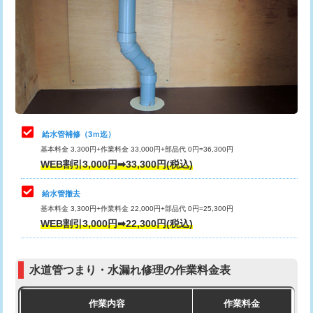
カメラ調査
33,000円
排水管工事（土の掘削・埋め戻し作
11,000円~
桝清掃
8,800円
業）
止水・漏水調査・防水処理・清掃・修
11,000円
排水管工事（排水管工事/3ｍまで）
55,000円
理・調整・分解・加工など（軽作業）
排水管工事（追加 排水管工事/3ｍ超
+11,000円
止水・漏水調査・防水処理・清掃・修
22,000円
え）
理・調整・分解・加工など（中作業）
給水管補修（3ｍ迄）
マス交換（土の掘削・埋め戻し作業）
11,000円~
基本料金 3,300円+作業料金 33,000円+部品代 0円=36,300円
止水・漏水調査・防水処理・清掃・修
33,000円
WEB割引3,000円➡33,300円(税込)
理・調整・分解・加工など（重作業）
マス交換（深さ50㎝未満）
55,000円
給水管撤去
その他部品の脱着
8,800円～
マス交換（深さ50㎝以上）
66,000円
基本料金 3,300円+作業料金 22,000円+部品代 0円=25,300円
WEB割引3,000円➡22,300円(税込)
交換・取付（タンク）
22,000円+材料費
コンクリート斫り（厚さ10㎝まで）
27,500円
交換・取付(単水栓（壁付・デッキ
13,200円+材料費
コンクリート斫り（厚さ10㎝超え）
38,500円
式）)
水道管つまり・水漏れ修理の作業料金表
モルタル補修（厚さ10㎝まで）
27,500円
交換・取付(混合水栓（壁付・デッキ
16,500円+材料費
作業内容
作業料金
式・ワンホール）)
モルタル補修（厚さ10㎝超え）
38,500円