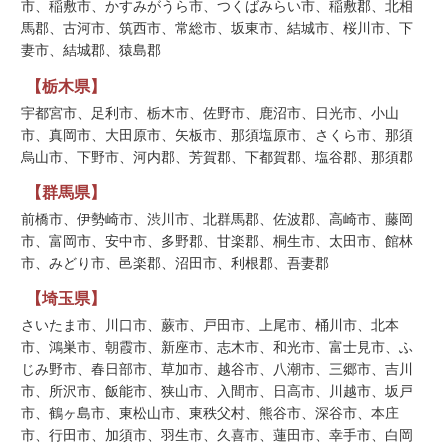
市、稲敷市、かすみがうら市、つくばみらい市、稲敷郡、北相
馬郡、古河市、筑西市、常総市、坂東市、結城市、桜川市、下
妻市、結城郡、猿島郡
【栃木県】
宇都宮市、足利市、栃木市、佐野市、鹿沼市、日光市、小山
市、真岡市、大田原市、矢板市、那須塩原市、さくら市、那須
烏山市、下野市、河内郡、芳賀郡、下都賀郡、塩谷郡、那須郡
【群馬県】
前橋市、伊勢崎市、渋川市、北群馬郡、佐波郡、高崎市、藤岡
市、富岡市、安中市、多野郡、甘楽郡、桐生市、太田市、館林
市、みどり市、邑楽郡、沼田市、利根郡、吾妻郡
【埼玉県】
さいたま市、川口市、蕨市、戸田市、上尾市、桶川市、北本
市、鴻巣市、朝霞市、新座市、志木市、和光市、富士見市、ふ
じみ野市、春日部市、草加市、越谷市、八潮市、三郷市、吉川
市、所沢市、飯能市、狭山市、入間市、日高市、川越市、坂戸
市、鶴ヶ島市、東松山市、東秩父村、熊谷市、深谷市、本庄
市、行田市、加須市、羽生市、久喜市、蓮田市、幸手市、白岡