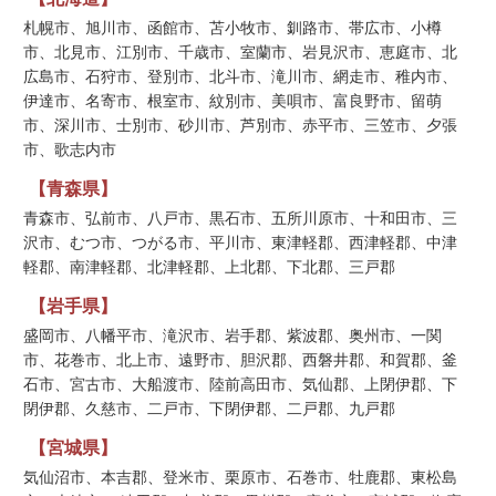
札幌市、旭川市、函館市、苫小牧市、釧路市、帯広市、小樽
市、北見市、江別市、千歳市、室蘭市、岩見沢市、恵庭市、北
広島市、石狩市、登別市、北斗市、滝川市、網走市、稚内市、
伊達市、名寄市、根室市、紋別市、美唄市、富良野市、留萌
市、深川市、士別市、砂川市、芦別市、赤平市、三笠市、夕張
市、歌志内市
【青森県】
青森市、弘前市、八戸市、黒石市、五所川原市、十和田市、三
沢市、むつ市、つがる市、平川市、東津軽郡、西津軽郡、中津
軽郡、南津軽郡、北津軽郡、上北郡、下北郡、三戸郡
【岩手県】
盛岡市、八幡平市、滝沢市、岩手郡、紫波郡、奥州市、一関
市、花巻市、北上市、遠野市、胆沢郡、西磐井郡、和賀郡、釜
石市、宮古市、大船渡市、陸前高田市、気仙郡、上閉伊郡、下
閉伊郡、久慈市、二戸市、下閉伊郡、二戸郡、九戸郡
【宮城県】
気仙沼市、本吉郡、登米市、栗原市、石巻市、牡鹿郡、東松島