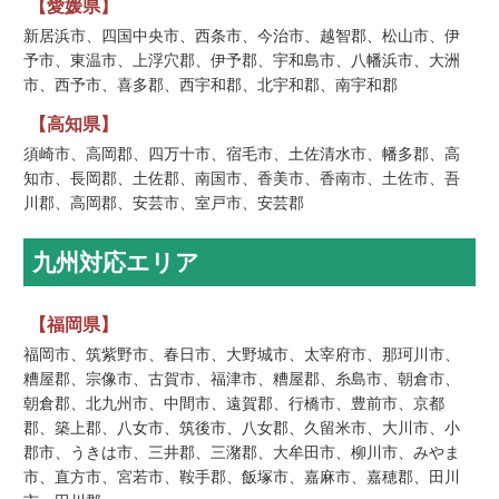
【愛媛県】
新居浜市、四国中央市、西条市、今治市、越智郡、松山市、伊
予市、東温市、上浮穴郡、伊予郡、宇和島市、八幡浜市、大洲
市、西予市、喜多郡、西宇和郡、北宇和郡、南宇和郡
【高知県】
須崎市、高岡郡、四万十市、宿毛市、土佐清水市、幡多郡、高
知市、長岡郡、土佐郡、南国市、香美市、香南市、土佐市、吾
川郡、高岡郡、安芸市、室戸市、安芸郡
九州対応エリア
【福岡県】
福岡市、筑紫野市、春日市、大野城市、太宰府市、那珂川市、
糟屋郡、宗像市、古賀市、福津市、糟屋郡、糸島市、朝倉市、
朝倉郡、北九州市、中間市、遠賀郡、行橋市、豊前市、京都
郡、築上郡、八女市、筑後市、八女郡、久留米市、大川市、小
郡市、うきは市、三井郡、三潴郡、大牟田市、柳川市、みやま
市、直方市、宮若市、鞍手郡、飯塚市、嘉麻市、嘉穂郡、田川