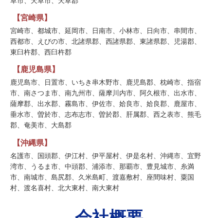
草市、天草市、天草郡
【宮崎県】
宮崎市、都城市、延岡市、日南市、小林市、日向市、串間市、
西都市、えびの市、北諸県郡、西諸県郡、東諸県郡、児湯郡、
東臼杵郡、西臼杵郡
【鹿児島県】
鹿児島市、日置市、いちき串木野市、鹿児島郡、枕崎市、指宿
市、南さつま市、南九州市、薩摩川内市、阿久根市、出水市、
薩摩郡、出水郡、霧島市、伊佐市、姶良市、姶良郡、鹿屋市、
垂水市、曽於市、志布志市、曽於郡、肝属郡、西之表市、熊毛
郡、奄美市、大島郡
【沖縄県】
名護市、国頭郡、伊江村、伊平屋村、伊是名村、沖縄市、宜野
湾市、うるま市、中頭郡、浦添市、那覇市、豊見城市、糸満
市、南城市、島尻郡、久米島町、渡嘉敷村、座間味村、粟国
村、渡名喜村、北大東村、南大東村
会社概要