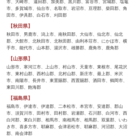
市、大崎市、 遠田郡、加美郡、黒川郡、富谷市、宮城郡、塩竈
市、多賀城市、仙台市、名取市、岩沼市、亘理郡、柴田郡、角
田市、伊具郡、白石市、刈田郡
【秋田県】
秋田市、男鹿市、潟上市、南秋田郡、大仙市、仙北市、仙北
郡、大館市、北秋田市、北秋田郡、由利本荘市、にかほ市、横
手市、能代市、山本郡、湯沢市、雄勝郡、鹿角市、鹿角郡
【山形県】
山形市、寒河江市、上山市、村山市、天童市、東根市、尾花沢
市、東村山郡、西村山郡、北村山郡、新庄市、最上郡、米沢
市、南陽市、長井市、東置賜郡、西置賜郡、酒田市、鶴岡市、
東田川郡、飽海郡
【福島県】
福島市、伊達市、伊達郡、二本松市、本宮市、安達郡、郡山
市、須賀川市、田村市、田村郡、岩瀬郡、石川郡、白河市、西
白河郡、東白川郡、相馬市、南相馬市、相馬郡、双葉郡、いわ
き市、喜多方市、耶麻郡、会津若松市、耶麻郡、河沼郡、大沼
郡、南会津郡