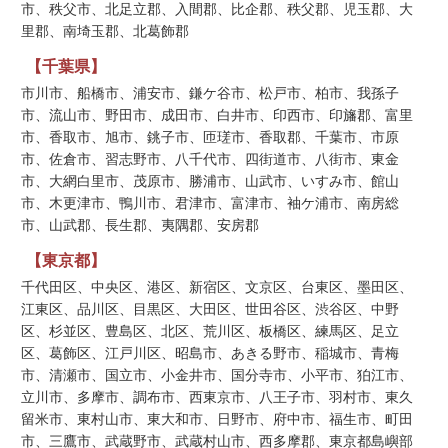
市、秩父市、北足立郡、入間郡、比企郡、秩父郡、児玉郡、大
里郡、南埼玉郡、北葛飾郡
【千葉県】
市川市、船橋市、浦安市、鎌ケ谷市、松戸市、柏市、我孫子
市、流山市、野田市、成田市、白井市、印西市、印旛郡、富里
市、香取市、旭市、銚子市、匝瑳市、香取郡、千葉市、市原
市、佐倉市、習志野市、八千代市、四街道市、八街市、東金
市、大網白里市、茂原市、勝浦市、山武市、いすみ市、館山
市、木更津市、鴨川市、君津市、富津市、袖ケ浦市、南房総
市、山武郡、長生郡、夷隅郡、安房郡
【東京都】
千代田区、中央区、港区、新宿区、文京区、台東区、墨田区、
江東区、品川区、目黒区、大田区、世田谷区、渋谷区、中野
区、杉並区、豊島区、北区、荒川区、板橋区、練馬区、足立
区、葛飾区、江戸川区、昭島市、あきる野市、稲城市、青梅
市、清瀬市、国立市、小金井市、国分寺市、小平市、狛江市、
立川市、多摩市、調布市、西東京市、八王子市、羽村市、東久
留米市、東村山市、東大和市、日野市、府中市、福生市、町田
市、三鷹市、武蔵野市、武蔵村山市、西多摩郡、東京都島嶼部