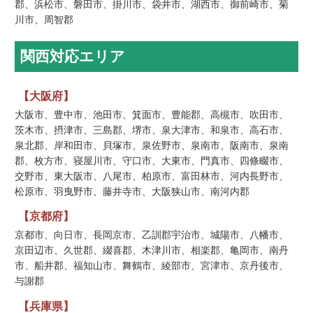
郡、浜松市、磐田市、掛川市、袋井市、湖西市、御前崎市、菊
川市、周智郡
関西対応エリア
【大阪府】
大阪市、豊中市、池田市、箕面市、豊能郡、高槻市、吹田市、
茨木市、摂津市、三島郡、堺市、泉大津市、和泉市、高石市、
泉北郡、岸和田市、貝塚市、泉佐野市、泉南市、阪南市、泉南
郡、枚方市、寝屋川市、守口市、大東市、門真市、四條畷市、
交野市、東大阪市、八尾市、柏原市、富田林市、河内長野市、
松原市、羽曳野市、藤井寺市、大阪狭山市、南河内郡
【京都府】
京都市、向日市、長岡京市、乙訓郡宇治市、城陽市、八幡市、
京田辺市、久世郡、綴喜郡、木津川市、相楽郡、亀岡市、南丹
市、船井郡、福知山市、舞鶴市、綾部市、宮津市、京丹後市、
与謝郡
【兵庫県】