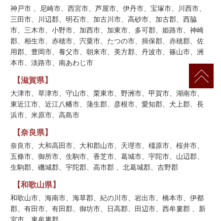
神戸市 、尼崎市、西宮市、芦屋市、伊丹市、宝塚市、川西市、
三田市、川辺郡、明石市、加古川市、高砂市、加古郡、西脇
市、三木市、小野市、加西市、加東市、多可郡、姫路市、神崎
郡、相生市、赤穂市、宍粟市、たつの市、揖保郡、赤穂郡、佐
用郡、豊岡市、養父市、朝来市、美方郡、丹波市、篠山市、洲
本市、淡路市、南あわじ市
【滋賀県】
大津市、草津市、守山市、栗東市、野洲市、甲賀市、湖南市、
東近江市、近江八幡市、蒲生郡、彦根市、愛知郡、犬上郡、長
浜市、米原市、高島市
【奈良県】
奈良市、大和高田市、大和郡山市、天理市、橿原市、桜井市、
五條市、御所市、生駒市、香芝市、葛城市、宇陀市、山辺郡、
生駒郡、磯城郡、宇陀郡、高市郡 、北葛城郡、吉野郡
【和歌山県】
和歌山市、海南市、海草郡、紀の川市、岩出市、橋本市、伊都
郡、有田市、有田郡、御坊市、日高郡、田辺市、西牟婁郡 、新
宮市、東牟婁郡