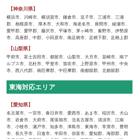
【神奈川県】
横浜市、川崎市、横須賀市、鎌倉市、逗子市、三浦市、三浦
郡、相模原市、 厚木市、大和市、海老名市、座間市、綾瀬市、
愛甲郡、愛甲郡、藤沢市、平塚市、茅ヶ崎市、秦野市、伊勢原
市、高座郡、中郡、小田原市、南足柄市、足柄下郡、足柄上郡
【山梨県】
甲府市、富士吉田市、都留市、山梨市、大月市、韮崎市、南ア
ルプス市、北杜市、甲斐市、笛吹市、上野原市、甲州市、中央
市、西八代郡、南巨摩郡、中巨摩郡、南都留郡、北都留郡
東海対応エリア
【愛知県】
名古屋市、一宮市、春日井市、愛西市、あま市、稲沢市、犬山
市、岩倉市、大府市、尾張旭市、北名古屋市、清須市、江南
市、小牧市、瀬戸市、知多市、津島市、東海市、常滑市、豊明
市、長久手市、日進市、半田市、弥富市、愛知郡、海部郡、西