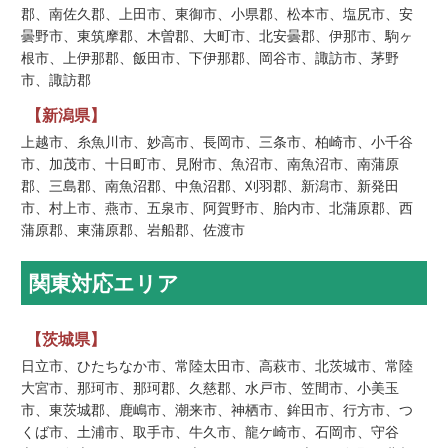
郡、南佐久郡、上田市、東御市、小県郡、松本市、塩尻市、安
曇野市、東筑摩郡、木曽郡、大町市、北安曇郡、伊那市、駒ヶ
根市、上伊那郡、飯田市、下伊那郡、岡谷市、諏訪市、茅野
市、諏訪郡
【新潟県】
上越市、糸魚川市、妙高市、長岡市、三条市、柏崎市、小千谷
市、加茂市、十日町市、見附市、魚沼市、南魚沼市、南蒲原
郡、三島郡、南魚沼郡、中魚沼郡、刈羽郡、新潟市、新発田
市、村上市、燕市、五泉市、阿賀野市、胎内市、北蒲原郡、西
蒲原郡、東蒲原郡、岩船郡、佐渡市
関東対応エリア
【茨城県】
日立市、ひたちなか市、常陸太田市、高萩市、北茨城市、常陸
大宮市、那珂市、那珂郡、久慈郡、水戸市、笠間市、小美玉
市、東茨城郡、鹿嶋市、潮来市、神栖市、鉾田市、行方市、つ
くば市、土浦市、取手市、牛久市、龍ケ崎市、石岡市、守谷