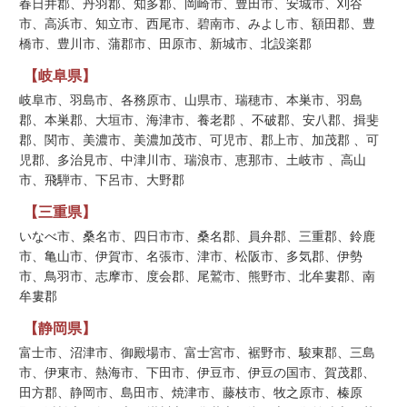
春日井郡、丹羽郡、知多郡、岡崎市、豊田市、安城市、刈谷
市、高浜市、知立市、西尾市、碧南市、みよし市、額田郡、豊
橋市、豊川市、蒲郡市、田原市、新城市、北設楽郡
【岐阜県】
岐阜市、羽島市、各務原市、山県市、瑞穂市、本巣市、羽島
郡、本巣郡、大垣市、海津市、養老郡 、不破郡、安八郡、揖斐
郡、関市、美濃市、美濃加茂市、可児市、郡上市、加茂郡 、可
児郡、多治見市、中津川市、瑞浪市、恵那市、土岐市 、高山
市、飛騨市、下呂市、大野郡
【三重県】
いなべ市、桑名市、四日市市、桑名郡、員弁郡、三重郡、鈴鹿
市、亀山市、伊賀市、名張市、津市、松阪市、多気郡、伊勢
市、鳥羽市、志摩市、度会郡、尾鷲市、熊野市、北牟婁郡、南
牟婁郡
【静岡県】
富士市、沼津市、御殿場市、富士宮市、裾野市、駿東郡、三島
市、伊東市、熱海市、下田市、伊豆市、伊豆の国市、賀茂郡、
田方郡、静岡市、島田市、焼津市、藤枝市、牧之原市、榛原